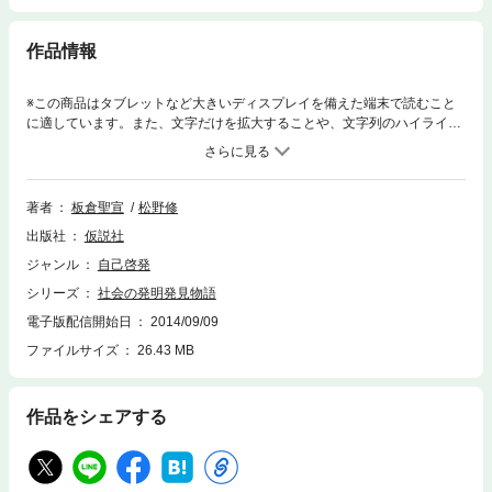
作品情報
※この商品はタブレットなど大きいディスプレイを備えた端末で読むこと
に適しています。また、文字だけを拡大することや、文字列のハイライ
ト、検索、辞書の参照、引用などの機能が使用できません。今では当たり
前になっている「おさつ」や「図書館」や「郵便制度」。それらを最初に
考え出した人がいて，それが定着するまでには様々なドラマがありまし
た。新しい何かが作り出されるとき，そこには創造的に生きた人たちがい
著者
板倉聖宣
松野修
たのです。これまで，ありそうでなかった初めての「社会の発明発見物
出版社
仮説社
語」。社会のことや経済のしくみまでがイキイキと見えてくるお話ばかり
です。お話のくわしい解説もついています。★★ もくじ ★★・ 社会の
ジャンル
自己啓発
統計法則の発見 ロンドンの人口をつきとめたジョン・グラント・ 郵便
シリーズ
社会の発明発見物語
制度の改革 均一料金と切手の発明・ 現金かけ値なし 定価の発明・
長野における〈正札商法〉のはじめ 丸為商店・藤井名左衛門の冒険・
電子版配信開始日
2014/09/09
おさつの発明・ 世界最初の不換紙幣 インフレーションの発明・発見・
ファイルサイズ
26.43 MB
公共図書館の発明 フランクリンのつくった図書館会社・ フローレン
ス・ナイチンゲール 看護婦という職業の発明
作品をシェアする