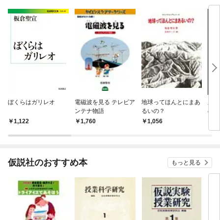
ぼくらはガリレオ
電磁波を見る テレビア
地球ってほんとにまあ
差別
ンテナ物語
るいの？
の歴
1,122
1,760
1,056
1,
仮説社のおすすめ本
もっと見る