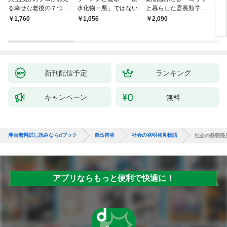
る幸せな老後の７つの
水化物＝悪」ではない
と暮らした霊長類学者
冊合
条件
と、アザラシと泳いだ
れる
￥1,760
￥1,056
￥2,090
￥2,
獣医が語り合う
られ
新刊配信予定
ランキング
キャンペーン
無料
漫画無料試し読みならdブック
自己啓発
社会の発明発見物語
社会の発明発
アプリならもっと便利で快適に！