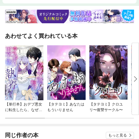
あわせてよく買われている本
【単行本】おデブ悪女
【タテヨミ】あなたは
【タテヨミ】クロユ
病弱
に転生したら、なぜか
もういりません
リ〜復讐サークル〜
が、
ラスボス王子様に執着
ぎて
されています
たち
ね！
同じ作者の本
もっと見る