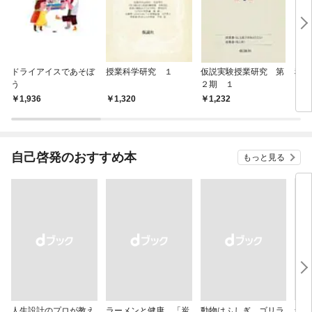
ドライアイスであそぼ
授業科学研究 １
仮説実験授業研究 第
科学
う
２期 １
1,936
1,320
1,232
1,
自己啓発のおすすめ本
もっと見る
人生設計のプロが教え
ラーメンと健康 「炭
動物はふしぎ ゴリラ
食の