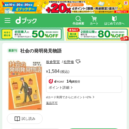
作品検索
カート
はじめての方へ
社会の発明発見物語
最新刊
板倉聖宣
松野修
1,584
(税込)
14
pt
獲得
ポイント詳細
dカード利用でさらにポイント+2%
返品不可
試し読み