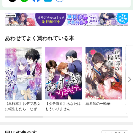
あわせてよく買われている本
【単行本】おデブ悪女
【タテヨミ】あなたは
結界師の一輪華
バッ
に転生したら、なぜか
もういりません
ロイ
ラスボス王子様に執着
今世
されています
りが
てく
OMI