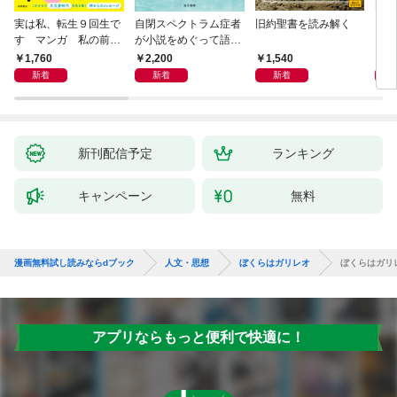
実は私、転生９回生で
自閉スペクトラム症者
旧約聖書を読み解く
より
す マンガ 私の前世
が小説をめぐって語り
を考
物語
あう
9か
1,760
2,200
1,540
2,
新着
新着
新着
新刊配信予定
ランキング
キャンペーン
無料
漫画無料試し読みならdブック
人文・思想
ぼくらはガリレオ
ぼくらはガリ
アプリならもっと便利で快適に！