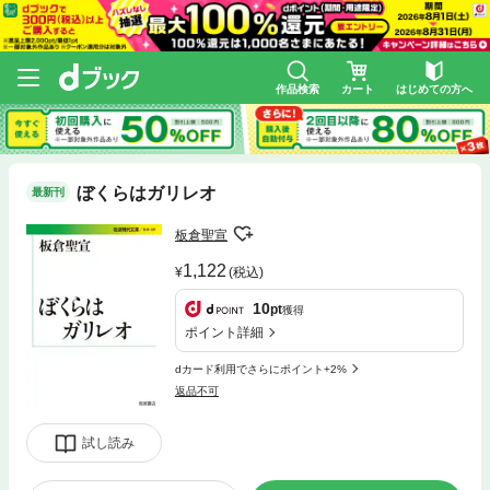
作品検索
カート
はじめての方へ
ぼくらはガリレオ
最新刊
板倉聖宣
1,122
(税込)
10
pt
獲得
ポイント詳細
dカード利用でさらにポイント+2%
返品不可
試し読み