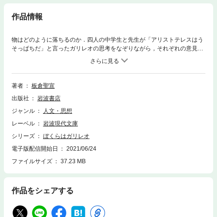
作品情報
物はどのように落ちるのか．四人の中学生と先生が「アリストテレスはう
そっぱちだ」と言ったガリレオの思考をなぞりながら，それぞれの意見を
出し合い，個性的な話し合いをすすめていく楽しさを再現．科学教育を変
えたと言われる著者の仮説実験授業の原点となった討論の記録．シリーズ
「岩波かがくの本」で大好評だった本の文庫化．
著者
板倉聖宣
出版社
岩波書店
ジャンル
人文・思想
レーベル
岩波現代文庫
シリーズ
ぼくらはガリレオ
電子版配信開始日
2021/06/24
ファイルサイズ
37.23 MB
作品をシェアする