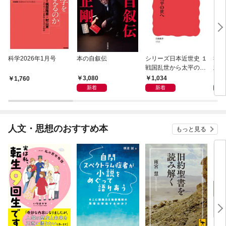
科学2026年1月号
本の自叙伝
シリーズ日本近世史 １
社会
戦国乱世から太平の世
頼の
へ
は可
3,080
1,034
1,
1,760
新着
新着
人文・思想のおすすめ本
もっと見る