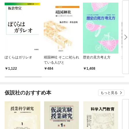
ぼくらはガリレオ
靖国神社 そこに祀られ
歴史の見方考え方
地球
ている人びと
るい
1,122
484
1,408
1,
仮説社のおすすめ本
もっと見る