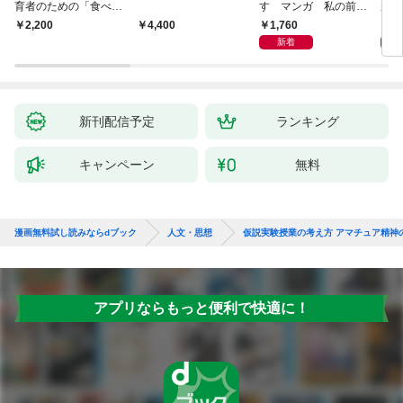
育者のための「食べな
す マンガ 私の前世
が小
い子」サポートＢＯＯ
物語
あう
1,760
2,
￥2,200
￥4,400
Ｋ 偏食・少食のお悩
新着
み解決！
新刊配信予定
ランキング
キャンペーン
無料
漫画無料試し読みならdブック
人文・思想
仮説実験授業の考え方 アマチュア精神
アプリならもっと便利で快適に！