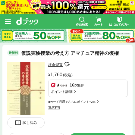
作品検索
カート
はじめての方へ
仮説実験授業の考え方 アマチュア精神の復権
最新刊
板倉聖宣
1,760
(税込)
16
pt
獲得
ポイント詳細
dカード利用でさらにポイント+2%
返品不可
試し読み