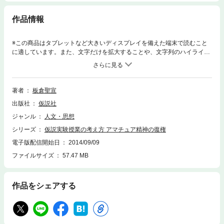
作品情報
※この商品はタブレットなど大きいディスプレイを備えた端末で読むこと
に適しています。また、文字だけを拡大することや、文字列のハイライ
ト、検索、辞書の参照、引用などの機能が使用できません。「仮説実験授
業」「たのしい授業」の入門書としても，「仮説実験授業のことは十分に
知っている」という人にもおすすめの，具体的で刺激的な論文集。基本的
なことだからこそ，いつ読んでも新鮮。★★ もくじ ★★第1部 たのし
著者
板倉聖宣
い授業のために仮説実験授業の考え方／楽しいだけでいいのか／科学的に
出版社
仮説社
考える力を育てるには第2部 教師のための基礎学「教師のための基礎学」
の提唱／宿題とは何か，他第3部 本当の平和教育〈おしえる〉ことと〈お
ジャンル
人文・思想
しつける〉こと／子どもの気持ちがわかる教師への道，他第4部 科学と学
シリーズ
仮説実験授業の考え方 アマチュア精神の復権
問と哲学と予想が１％でもあれば「やっぱり」と思う／〈バカの一つ覚
え〉のすばらしさ，他第5部 教育研究を専門家の手からとりもどす「アマ
電子版配信開始日
2014/09/09
チュア精神」の復権／楽市楽座，他
ファイルサイズ
57.47 MB
作品をシェアする