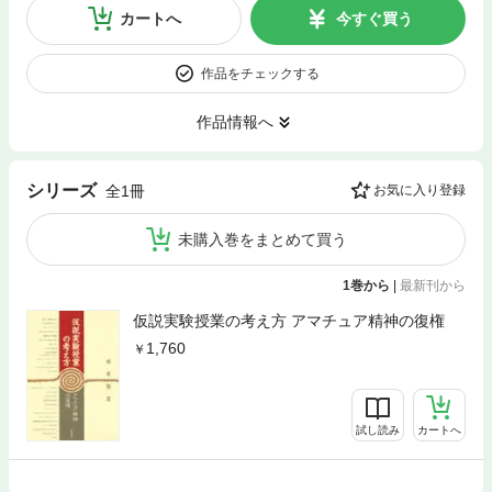
カートへ
今すぐ買う
作品をチェックする
作品情報へ
シリーズ
全1冊
お気に入り登録
未購入巻をまとめて買う
1巻から
|
最新刊から
仮説実験授業の考え方 アマチュア精神の復権
1,760
試し読み
カートへ