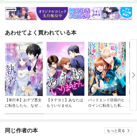
あわせてよく買われている本
【単行本】おデブ悪女
【タテヨミ】あなたは
バッドエンド目前のヒ
結界
に転生したら、なぜか
もういりません
ロインに転生した私、
ラスボス王子様に執着
今世では恋愛するつも
されています
りがチートな兄が離し
てくれません！？@C
OMIC
同じ作者の本
もっと見る