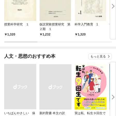
授業科学研究 １
仮説実験授業研究 第
科学入門教育 1
仮説
２期 １
３期
1,320
1,232
1,320
1,
人文・思想のおすすめ本
もっと見る
いちばんやさしい 保
新約聖書 本文の訳
実は私、転生９回生で
自閉