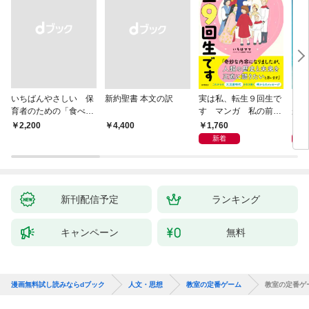
いちばんやさしい 保
新約聖書 本文の訳
実は私、転生９回生で
自閉
育者のための「食べな
す マンガ 私の前世
が小
い子」サポートＢＯＯ
物語
あう
1,760
2,
￥2,200
￥4,400
Ｋ 偏食・少食のお悩
新着
み解決！
新刊配信予定
ランキング
キャンペーン
無料
漫画無料試し読みならdブック
人文・思想
教室の定番ゲーム
教室の定番ゲ