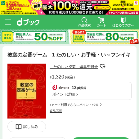
作品検索
カート
はじめての方へ
教室の定番ゲーム 1 たのしい・お手軽・い～フンイキ
「たのしい授業」編集委員会
1,320
(税込)
12
pt
獲得
ポイント詳細
dカード利用でさらにポイント+2%
返品不可
試し読み