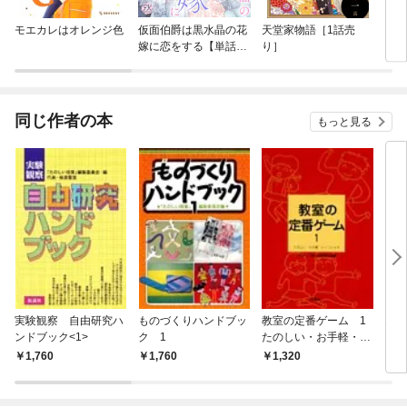
モエカレはオレンジ色
仮面伯爵は黒水晶の花
天堂家物語［1話売
りぼ
嫁に恋をする【単話
り］
売】
同じ作者の本
もっと見る
実験観察 自由研究ハ
ものづくりハンドブッ
教室の定番ゲーム 1
1時
ンドブック<1>
ク 1
たのしい・お手軽・い
～フンイキ
1,760
1,760
1,320
1,