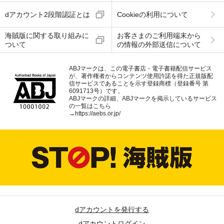
dアカウント2段階認証とは
Cookieの利用について
海賊版に関する取り組みに
お客さまのご利用端末から
ついて
の情報の外部送信について
ABJマークは、この電子書店・電子書籍配信サービス
が、著作権者からコンテンツ使用許諾を得た正規版配
信サービスであることを示す登録商標（登録番号 第
6091713号）です。
ABJマークの詳細、ABJマークを掲示しているサービス
の一覧はこちら
→
https://aebs.or.jp/
dアカウントを発行する
dアカウントログイン