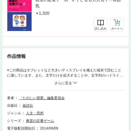
気
1,320
試し読み
カートへ
作品情報
※この商品はタブレットなど大きいディスプレイを備えた端末で読むこと
に適しています。また、文字だけを拡大することや、文字列のハイライ
ト、検索、辞書の参照、引用などの機能が使用できません。お楽しみ会用
から授業に使えるものまで，「子どもたちとのイイ関係」を基本にしたゲ
ームやアイデアを紹介。他のゲームやレクリェーションの本と違って，た
だやり方を紹介するだけでなく，実際に試してみたという詳しい報告付
著者
「たのしい授業」編集委員会
き。だから，どんな時に，何に気をつけて……といった「楽しみ方・コ
出版社
仮説社
ツ」までガイド。〔もくじ〕１ みんなでイ～雰囲気……ゲームで気分転
換連想ゲーム／わたしは誰でしょう？ゲーム／卵たて／クイズ100人に聞
ジャンル
人文・思想
きました／クラスに同じ誕生日の人がいるか／修学旅行をたのしく／ひた
シリーズ
教室の定番ゲーム
すら歌うキャンプファイヤー，他２ ドリルでたのしく習熟……授業でゲ
ーム県名ビンゴ／「地図さがしっこ」／九九ずもう／ひらがなクロスワー
電子版配信開始日
2014/09/09