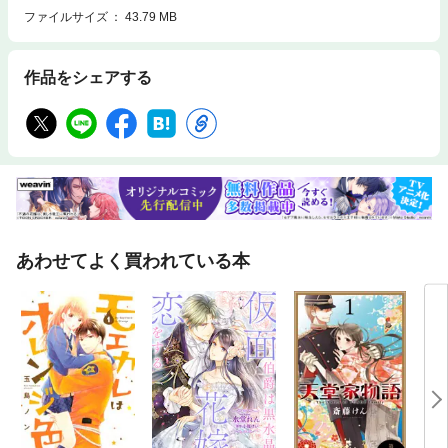
ド／教科書用語ビンゴ（マッキーノ）／コマソンクイズ／モルＱ，他３
ファイルサイズ
43.79 MB
からだを動かそう！……体育の時間にもOK巴鬼／二つ球ドッジボール／
冷凍人間ごっこ／おすすめドッジ各種／カムオン／フリスビーボーリン
グ，他４ マジック・大道芸ハンドパワーで見えちゃった！／こうすれば
作品をシェアする
透視できる!?／パチンコ玉スルー／誰でも回せる「皿まわしの術」／風船
のくし刺し，他
あわせてよく買われている本