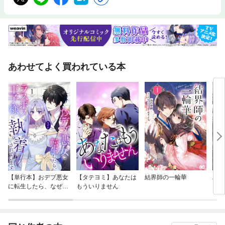
あわせてよく買われている本
【単行本】おデブ悪女
【タテヨミ】あなたは
結界師の一輪華
バッ
に転生したら、なぜか
もういりません
ロイ
ラスボス王子様に執着
今世
されています
りが
てく
OMI