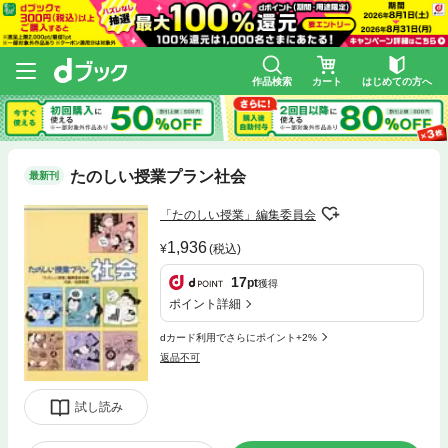
作品検索
カート
はじめての方へ
たのしい授業プラン社会
最新刊
「たのしい授業」編集委員会
1,936
(税込)
17
pt
獲得
ポイント詳細
dカード利用でさらにポイント+2%
返品不可
試し読み