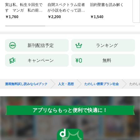
実は私、転生９回生で
自閉スペクトラム症者
旧約聖書を読み解く
より
す マンガ 私の前世
が小説をめぐって語り
を考
物語
あう
9か
￥1,760
￥2,200
￥1,540
￥2,
新刊配信予定
ランキング
キャンペーン
無料
漫画無料試し読みならdブック
人文・思想
たのしい授業プラン社会
たのし
アプリならもっと便利で快適に！