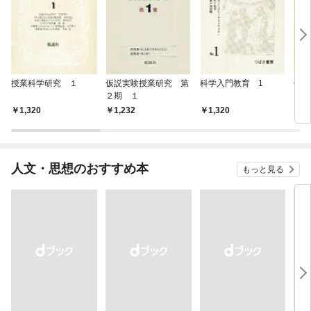
授業科学研究 １
仮説実験授業研究 第
科学入門教育 1
仮説
２期 １
３期
1,320
1,232
1,320
1,
人文・思想のおすすめ本
もっと見る