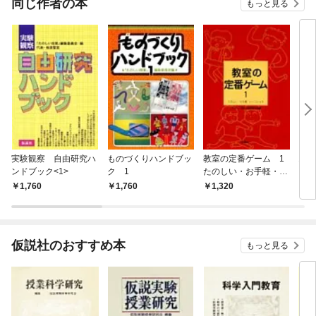
同じ作者の本
もっと見る
実験観察 自由研究ハ
ものづくりハンドブッ
教室の定番ゲーム 1
1時
ンドブック<1>
ク 1
たのしい・お手軽・い
～フンイキ
1,760
1,760
1,320
1,
仮説社のおすすめ本
もっと見る