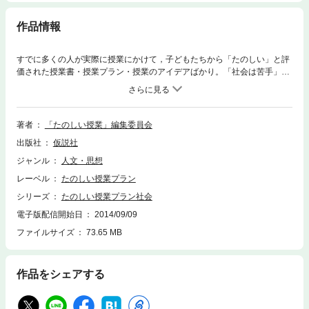
作品情報
すでに多くの人が実際に授業にかけて，子どもたちから「たのしい」と評
価された授業書・授業プラン・授業のアイデアばかり。「社会は苦手」と
いう人に役立つだけでなく，「社会には自信がある」という人も，改めて
〈社会の科学〉を学び直したくなる原稿がいっぱい。小学生から大人まで
楽しめます。
著者
「たのしい授業」編集委員会
出版社
仮説社
ジャンル
人文・思想
レーベル
たのしい授業プラン
シリーズ
たのしい授業プラン社会
電子版配信開始日
2014/09/09
ファイルサイズ
73.65 MB
作品をシェアする