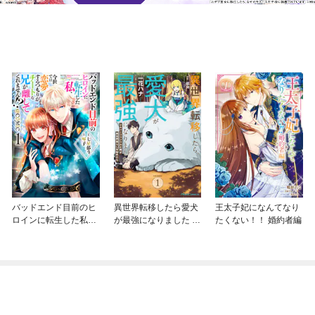
バッドエンド目前のヒ
異世界転移したら愛犬
王太子妃になんてなり
ロインに転生した私、
が最強になりました ～
たくない！！ 婚約者編
今世では恋愛するつも
シルバーフェンリルと
りがチートな兄が離し
俺が異世界暮らしを始
てくれません！？@C
めたら～ THE COMIC
OMIC