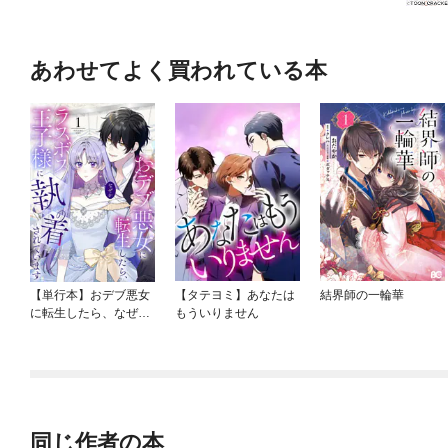
あわせてよく買われている本
【単行本】おデブ悪女
【タテヨミ】あなたは
結界師の一輪華
に転生したら、なぜか
もういりません
ラスボス王子様に執着
されています
同じ作者の本