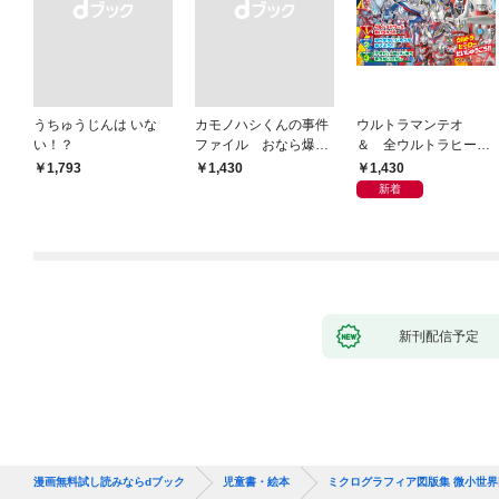
うちゅうじんは いな
カモノハシくんの事件
ウルトラマンテオ
い！？
ファイル おなら爆
＆ 全ウルトラヒーロ
弾！ 危機イッパツ編
ー大集合 あそべるず
1,430
￥1,793
￥1,430
かん
新着
新刊配信予定
漫画無料試し読みならdブック
児童書・絵本
ミクログラフィア図版集 微小世界