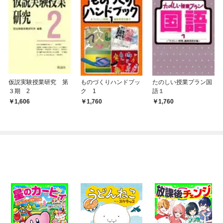
仮説実験授業研究 第
ものづくりハンドブッ
たのしい授業プラン国
３期 2
ク 1
語１
1,606
1,760
1,760