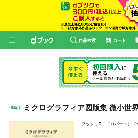
作品検索
カート
ミクログラフィア図版集 微小世
最新刊
フック，R．（ロバート）