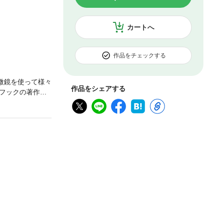
カートへ
作品をチェックする
微鏡を使って様々
作品をシェアする
フックの著作，
です。図の一つ一
。フックが覗い