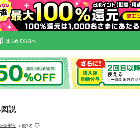
はじめての方へ
界図説
板倉聖宣
他1名