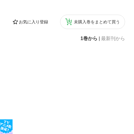
お気に入り登録
未購入巻をまとめて買う
1巻から
|
最新刊から