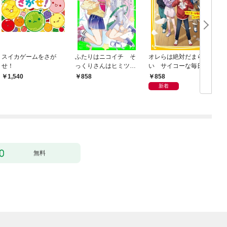
スイカゲームをさが
ふたりはニコイチ そ
オレらは絶対だまらな
せ！
っくりさんはヒミツの
い サイコーな毎日を
親友
とりもどせっ！
858
1,540
858
新着
無料