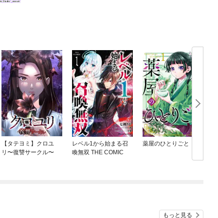
【タテヨミ】クロユ
レベル1から始まる召
薬屋のひとりごと
リ〜復讐サークル〜
喚無双 THE COMIC
もっと見る