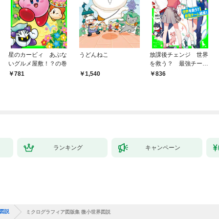
星のカービィ あぶな
うどんねこ
放課後チェンジ 世界
いグルメ屋敷！？の巻
を救う？ 最強チーム
結成！
781
1,540
836
ランキング
キャンペーン
図説
ミクログラフィア図版集 微小世界図説