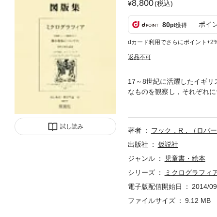
8,800
(税込)
ポイ
80
pt
獲得
dカード利用でさらにポイント+2
返品不可
17～8世紀に活躍したイギ
なものを観察し，それぞれに
『MICROGRAPHIA』
つに簡単な説明がついている
た世界を，ぜひ子どもたちと
試し読み
著者
フック，R．（ロバ
出版社
仮説社
ジャンル
児童書・絵本
シリーズ
ミクログラフィア
電子版配信開始日
2014/09
ファイルサイズ
9.12 MB