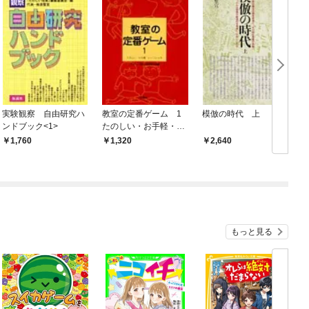
実験観察 自由研究ハ
教室の定番ゲーム 1
模倣の時代 上
ンドブック<1>
たのしい・お手軽・い
～フンイキ
1,760
1,320
2,640
もっと見る