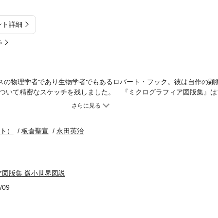
ント詳細
%
リスの物理学者であり生物学者でもあるロバート・フック。彼は自作の顕
ついて精密なスケッチを残しました。 『ミクログラフィア図版集』は
（1665年）に収められた驚異的な精密図版123点を，原寸大で復刻したもの
ので，資料として小中高等学校の科学の授業に活用することができます
楽しんでください。
ート）
板倉聖宣
永田英治
図版集 微小世界図説
/09