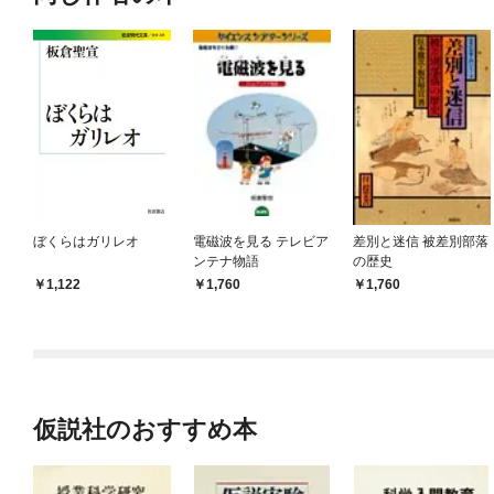
ぼくらはガリレオ
電磁波を見る テレビア
差別と迷信 被差別部落
ンテナ物語
の歴史
1,122
1,760
1,760
仮説社のおすすめ本