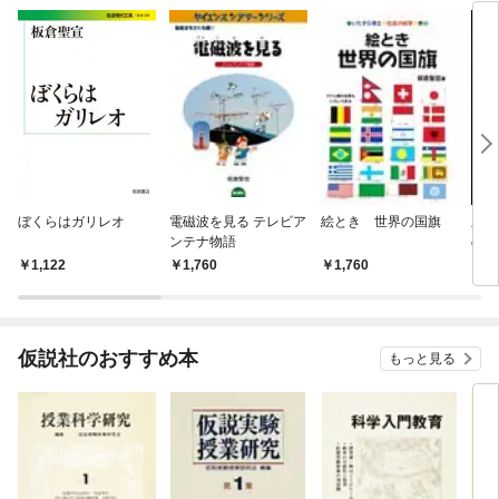
ぼくらはガリレオ
電磁波を見る テレビア
絵とき 世界の国旗
差別
ンテナ物語
の歴
1,122
1,760
1,760
1,
仮説社のおすすめ本
もっと見る