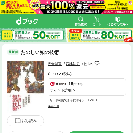
作品検索
カート
はじめての方へ
たのしい知の技術
最新刊
板倉聖宣
宮地祐司
他1名
1,672
(税込)
15
pt
獲得
ポイント詳細
dカード利用でさらにポイント+2%
返品不可
試し読み