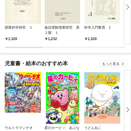
授業科学研究 １
仮説実験授業研究 第
科学入門教育 1
仮説
２期 １
３期
1,320
1,232
1,320
1,
児童書・絵本のおすすめ本
もっと見る
ウルトラマンテオ
星のカービィ あぶな
うどんねこ
放課