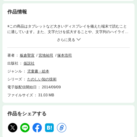
作品情報
※この商品はタブレットなど大きいディスプレイを備えた端末で読むこと
に適しています。また、文字だけを拡大することや、文字列のハイライ
ト、検索、辞書の参照、引用などの機能が使用できません。何かを調べた
い・研究したいと思ったとき，どのようにすればいいのか？ 文献探索
法・図書館利用法・コンピューターによる情報探索法などをはじめとし
て，たのしく研究をするための技術を満載。巻末にリファレンス図書（参
著者
板倉聖宣
宮地祐司
塚本浩司
考文献・参考図書）の一覧を紹介。★★ もくじ ★★第１章 板倉式研究
出版社
仮説社
法第２章 研究技術の実践報告第３章 図書館利用術第４章 たのしい研究の
「道具」
ジャンル
児童書・絵本
シリーズ
たのしい知の技術
電子版配信開始日
2014/09/09
ファイルサイズ
31.03 MB
作品をシェアする