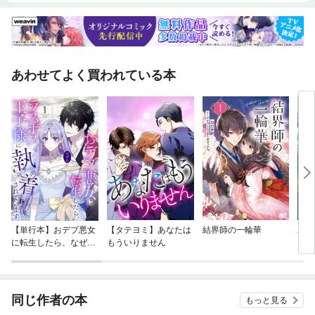
あわせてよく買われている本
【単行本】おデブ悪女
【タテヨミ】あなたは
結界師の一輪華
バッ
に転生したら、なぜか
もういりません
ロイ
ラスボス王子様に執着
今世
されています
りが
てく
OMI
同じ作者の本
もっと見る