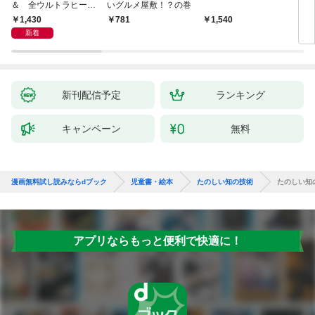
＆ 全ウルトラヒーロ
いグルメ屋敷！？の巻
を救
ー大集合 あそべるず
結成
1,430
781
1,540
8
かん
新着
新刊配信予定
ランキング
キャンペーン
無料
漫画無料試し読みならdブック
児童書・絵本
たのしい知の技術
たのしい知
アプリならもっと便利で快適に！