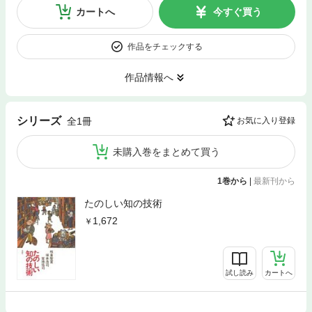
カートへ
今すぐ買う
作品をチェックする
作品情報へ
シリーズ
全1冊
お気に入り登録
未購入巻をまとめて買う
1巻から
|
最新刊から
たのしい知の技術
1,672
試し読み
カートへ