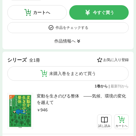
カートへ
今すぐ買う
作品をチェックする
作品情報へ
シリーズ
全1冊
お気に入り登録
未購入巻をまとめて買う
1巻から
|
最新刊から
変動を生きのびる整体 ――気候、環境の変化
を越えて
946
試し読み
カートへ