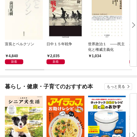
宣長とベルクソン
日中１５年戦争
世界政治１ ――民主
石原
化と権威主義化
導か
4,840
2,035
1,
1,034
新着
新着
暮らし・健康・子育てのおすすめ本
もっと見る