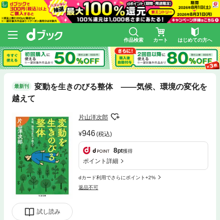
作品検索
カート
はじめての方へ
変動を生きのびる整体 ――気候、環境の変化を
最新刊
越えて
片山洋次郎
946
(税込)
8
pt
獲得
ポイント詳細
dカード利用でさらにポイント+2%
返品不可
試し読み