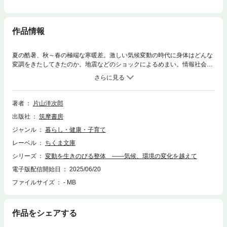
作品情報
夏の酷暑、秋～春の極端な寒暖差。激しい気候変動の時代に身体はどんな
変調をきたしてきたのか。地震などのショックによるめまい。情報社会化
による息詰まり。パンデミックを始めとする社会不安。身体はどのように
乗り越えていけばいいか、生きのびるための整体セルフワーク。気候と身
体変動の年表付。約50年間、季節や社会環境の身体への影響を観察し整体
し続けてきた著者、渾身の書き下ろし。
著者
片山洋次郎
出版社
筑摩書房
ジャンル
暮らし・健康・子育て
レーベル
ちくま文庫
シリーズ
変動を生きのびる整体 ――気候、環境の変化を越えて
電子版配信開始日
2025/06/20
ファイルサイズ
- MB
作品をシェアする