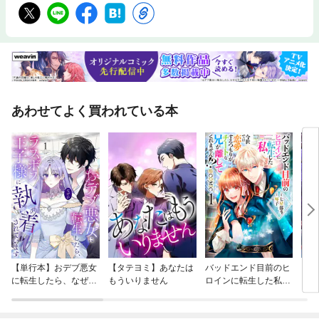
あわせてよく買われている本
【単行本】おデブ悪女
【タテヨミ】あなたは
バッドエンド目前のヒ
【タ
に転生したら、なぜか
もういりません
ロインに転生した私、
リ〜
ラスボス王子様に執着
今世では恋愛するつも
されています
りがチートな兄が離し