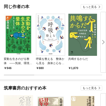
てくれません！？@C
OMIC
同じ作者の本
もっと見る
変動を生きのびる整
呼吸を整える 整体か
共鳴するからだ
姿勢
体 ――気候、環境の
ら見る 身体と心をリ
ない
変化を越えて
ラックスさせる方法
946
880
1,870
1,
筑摩書房のおすすめ本
もっと見る