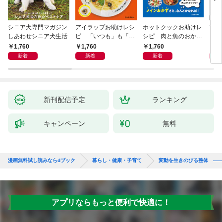
シニア犬専門マガジン
アイラップお助けレシ
ホットクックお助けレ
首
しあわせシニア犬生活
ピ 「いつも」も「も
シピ 肉と魚のおか
ヨガ
しも」もおいしい！
ず 少ない材料＆調味
ラと
1,760
1,760
1,760
1,
料で、あとはスイッチ
リー
新着
新着
新着
ポン！
昇と
新刊配信予定
ランキング
キャンペーン
無料
漫画無料試し読みならdブック
暮らし・健康・子育て
変動を生きのびる整体 ―
アプリならもっと便利で快適に！