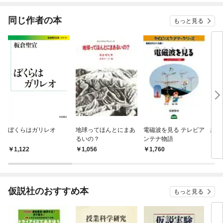
ね！？)
同じ作者の本
もっと見る
ぼくらはガリレオ
地球ってほんとにまあ
電磁波を見る テレビア
絵と
るいの？
ンテナ物語
1,122
1,056
1,760
1,
仮説社のおすすめ本
もっと見る