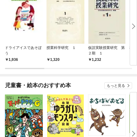
ドライアイスであそぼ
授業科学研究 １
仮説実験授業研究 第
科学
う
２期 １
1,936
1,320
1,232
1,
児童書・絵本のおすすめ本
もっと見る