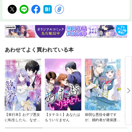
あわせてよく買われている本
【単行本】おデブ悪女
【タテヨミ】あなたは
病弱な悪役令嬢です
妹は
に転生したら、なぜか
もういりません
が、婚約者が過保護す
ラスボス王子様に執着
ぎて逃げ出したい(私
されています
たち犬猿の仲でしたよ