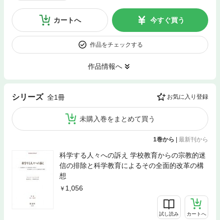
カートへ
今すぐ買う
作品をチェックする
作品情報へ
シリーズ
全1冊
お気に入り登録
未購入巻をまとめて買う
1巻から
|
最新刊から
科学する人々への訴え 学校教育からの宗教的迷
信の排除と科学教育によるその全面的改革の構
想
1,056
試し読み
カートへ