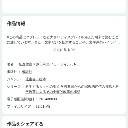
作品情報
※この商品はタブレットなど大きいディスプレイを備えた端末で読むこと
に適しています。また、文字だけを拡大することや、文字列のハイライ
ト、検索、辞書の参照、引用などの機能が使用できません。言論の自由の
ために，当時の権力者と闘った英国の一出版人が，「民衆にとっての科学
教育の意義と重要性」を高らかに宣言した本。原著は1821年に書かれたも
の。イギリスでもまだ一般大衆が科学の教育とは無縁だった時代に書かれ
著者
板倉聖宣
深田利夫
カーライル，R．
たものですが，いま読んでも古さを感じさせません。カーライルは，科学
出版社
仮説社
の教育は誰にでも，小さな子どもたちにも楽しくわかるものだということ
を，楽観的に述べています。読んでいて，明るい気持ちになってきます。
ジャンル
児童書・絵本
これからの科学教育を考える手がかりにもなる一冊。★★ もくじ ★★
シリーズ
科学する人々への訴え 学校教育からの宗教的迷信の排除と科
主題1第１部 主として化学をめぐって第２部 主として天文学をめぐっ
学教育によるその全面的改革の構想
て主題2教育内容の全面改革論結語第２版へのあとがき訳者のあとがき本
書を翻訳するに至ったいきさつリチャード・カーライルの略伝
電子版配信開始日
2014/09/09
ファイルサイズ
13.61 MB
作品をシェアする