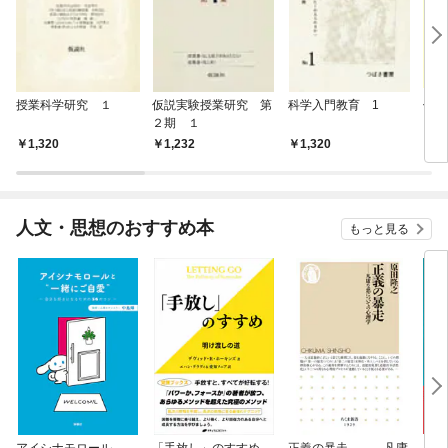
授業科学研究 １
仮説実験授業研究 第
科学入門教育 1
仮説
２期 １
３期
1,320
1,232
1,320
1,
人文・思想のおすすめ本
もっと見る