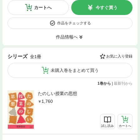
カートへ
今すぐ買う
作品をチェックする
作品情報へ
シリーズ
全1冊
お気に入り登録
未購入巻をまとめて買う
1巻から
|
最新刊から
たのしい授業の思想
1,760
試し読み
カートへ