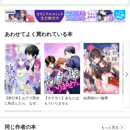
あわせてよく買われている本
【単行本】おデブ悪女
【タテヨミ】あなたは
結界師の一輪華
バッ
に転生したら、なぜか
もういりません
ロイ
ラスボス王子様に執着
今世
されています
りが
てく
OMI
同じ作者の本
もっと見る