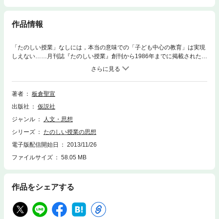
作品情報
「たのしい授業」なしには，本当の意味での「子ども中心の教育」は実現
しえない……月刊誌『たのしい授業』創刊から1986年までに掲載された多
数の著者の論文の中から，「たのしい授業」は何か，どんな分野でどこま
で現実のものとなっているのかを一望に見渡す論文集。「たのしい授業」
を実現してきた仮説実験授業についての論文や，さらにあそび論・ドリル
論・ものづくりの考え方なども。
著者
板倉聖宣
出版社
仮説社
ジャンル
人文・思想
シリーズ
たのしい授業の思想
電子版配信開始日
2013/11/26
ファイルサイズ
58.05 MB
作品をシェアする