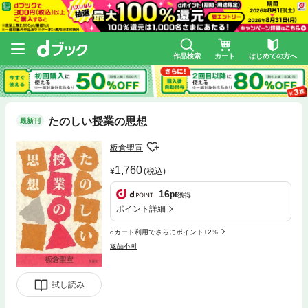
作品検索
カート
はじめての方へ
たのしい授業の思想
最新刊
板倉聖宣
1,760
(税込)
16
pt
獲得
ポイント詳細
dカード利用でさらにポイント+2%
返品不可
試し読み