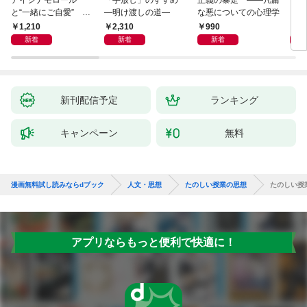
アイシナモロール
「手放し」のすすめ
正義の暴走 ――凡庸
リヴ
と“一緒にご自愛” ～
―明け渡しの道―
な悪についての心理学
イト
自分を好きになるため
1,210
2,310
990
2,
の56のコツ～
新着
新着
新着
新刊配信予定
ランキング
キャンペーン
無料
漫画無料試し読みならdブック
人文・思想
たのしい授業の思想
たのしい授
アプリならもっと便利で快適に！