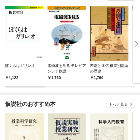
ぼくらはガリレオ
電磁波を見る テレビア
差別と迷信 被差別部落
アー
ンテナ物語
の歴史
るく
1,122
1,760
1,760
1,
仮説社のおすすめ本
もっと見る