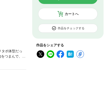
カートへ
作品をチェックする
作品をシェアする
メタボ体型だっ
肉をつまんで、何
、62kgの適正