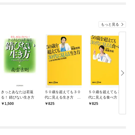
もっと見る
きっとあなたは若返
５０歳を超えても３０
５０歳を超えても３０
る！ 錆びない生き方
代に見える生き方
代に見える食べ方
「人生１００年計画」
1,500
825
825
の行程表