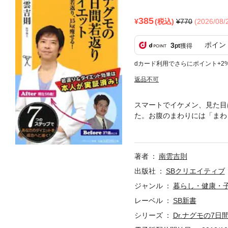
385
(税込)
770
(2026/08
ポイン
3
pt
獲得
dカード利用でさらにポイント+2
返品不可
スマートでイケメン、見た目は
た。お腹のまわりには「まわ
度ため息をついたことやら…。
体重をキープし続け、見た目
著者
南雲吉則
出版社
SBクリエイティブ
ジャンル
暮らし・健康・
レーベル
SB新書
シリーズ
Dr.ナグモの7