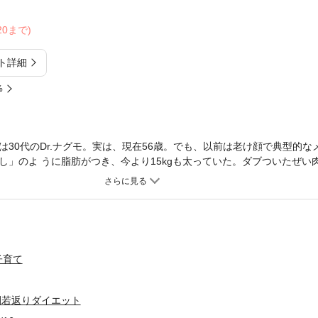
/20まで)
ト詳細
%
30代のDr.ナグモ。実は、現在56歳。でも、以前は老け顔で典型的な
し」のよ うに脂肪がつき、今より15kgも太っていた。ダブついたぜい
ところが、“あること”を実践し、体重が激減。その後、約20年にわたり
も若返った。その驚異の若返り&ダイエット法とは!??。
子育て
日間若返りダイエット