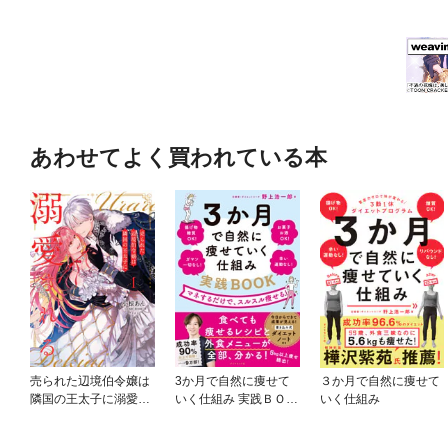
あわせてよく買われている本
売られた辺境伯令嬢は
3か月で自然に痩せて
３か月で自然に痩せて
隣国の王太子に溺愛さ
いく仕組み 実践ＢＯＯ
いく仕組み
れる【コミックス版】
Ｋ