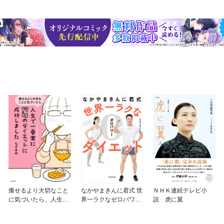
痩せるより大切なこと
なかやまきんに君式 世
ＮＨＫ連続テレビ小
に気づいたら、人生で
界一ラクなゼロパワー
説 虎に翼
一番楽に17kgのダイエ
ダイエット
ットに成功しました