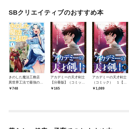
SBクリエイティブのおすすめ本
きのした魔法工務店
アカデミーの天才剣士
アカデミーの天才剣士
異世界工法で最強の家
【分冊版】（コミッ
（コミック） １【フ
づくりを（コミック）
ク） １話【フルカラ
ルカラー】
748
165
1,089
１
ー】