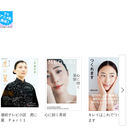
連続テレビ小説 虎に
心に効く美容
キレイはこれでつくれ
翼 Ｐａｒｔ１
ます