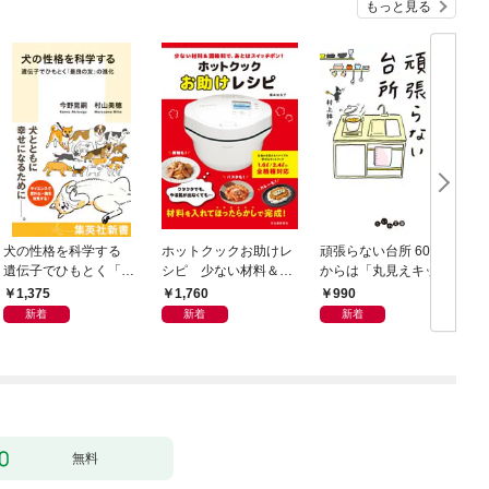
もっと見る
犬の性格を科学する
ホットクックお助けレ
頑張らない台所 60歳
お
遺伝子でひもとく「最
シピ 少ない材料＆調
からは「丸見えキッチ
良の友」の進化
味料で、あとはスイッ
ン」でラクしておいし
1,375
1,760
990
チポン！
い
新着
新着
新着
無料