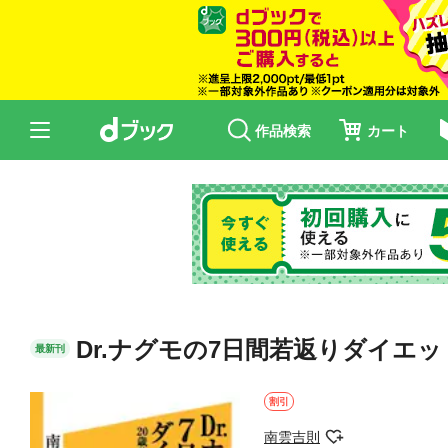
作品検索
カート
Dr.ナグモの7日間若返りダイエッ
最新刊
割引
南雲吉則