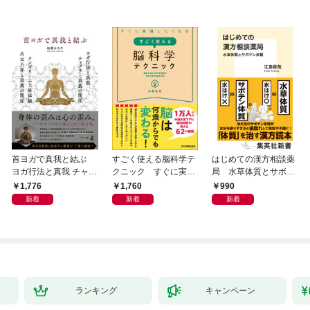
首ヨガで真我と結ぶ
すごく使える脳科学テ
はじめての漢方相談薬
ヨガ行法と真我 チャク
クニック すぐに実践
局 水草体質とサボテ
ラと真我の関係 クンダ
したくなる
ン体質
1,776
1,760
990
リーニ上昇体験 次元上
新着
新着
新着
昇と真我の関係
ランキング
キャンペーン