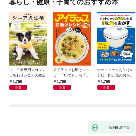
暮らし・健康・子育てのおすすめ本
シニア犬専門マガジン
アイラップお助けレシ
ホットクックお助けレ
しあわせシニア犬生活
ピ 「いつも」も「も
シピ 肉と魚のおか
しも」もおいしい！
ず 少ない材料＆調味
1,760
1,760
1,760
料で、あとはスイッチ
新着
新着
新着
ポン！
新刊配信予定