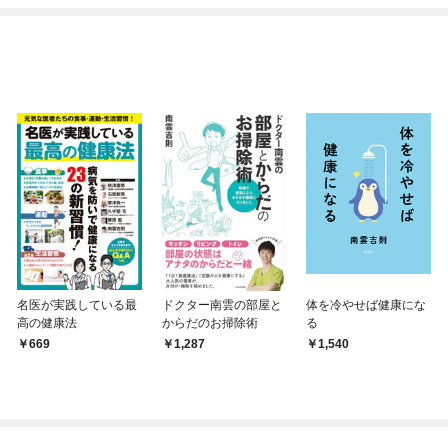
名医が実践している最
ドクター南雲の部屋と
体を冷やせば健康にな
高の健康法
からだのお掃除術
る
669
1,287
1,540