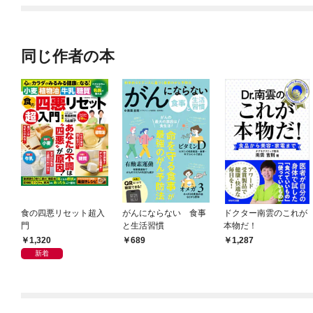
同じ作者の本
食の四悪リセット超入
がんにならない 食事
ドクター南雲のこれが
門
と生活習慣
本物だ！
1,320
689
1,287
新着