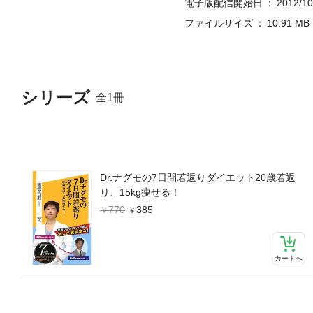
電子版配信開始日
2012/10
ファイルサイズ
10.91 MB
シリーズ
全1冊
Dr.ナグモの7日間若返りダイエット20歳若返
り、15kg痩せる！
770
385
カートへ