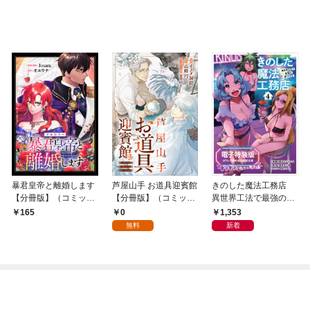
暴君皇帝と離婚します
芦屋山手 お道具迎賓館
きのした魔法工務店
【分冊版】（コミッ
【分冊版】（コミッ
異世界工法で最強の家
ク） １話【フルカラ
ク） １話
づくりを（コミック）
0
1,353
165
ー】
４【電子特装版】ガ
無料
新着
ウレア領地域共創報告
書～ドキドキ！夜の工
務店編～