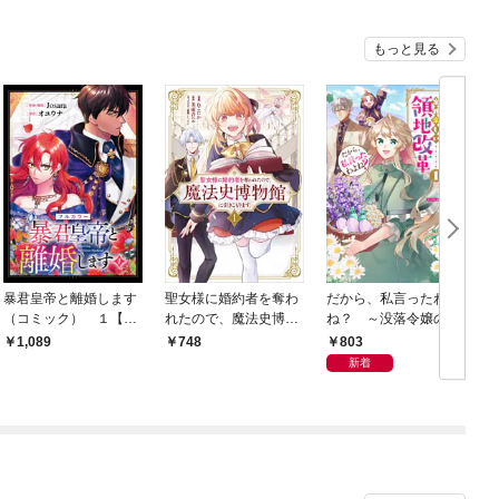
もっと見る
暴君皇帝と離婚します
聖女様に婚約者を奪わ
だから、私言ったわよ
（コミック） １【フ
れたので、魔法史博物
ね？ ～没落令嬢の案
ルカラー】
館に引きこもります。
外楽しい領地改革～
803
1,089
748
（コミック） １
（コミック） １
新着