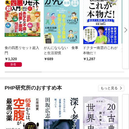
食の四悪リセット超入
がんにならない 食事
ドクター南雲のこれが
名医
門
と生活習慣
本物だ！
高の
1,320
689
1,287
6
新着
PHP研究所のおすすめ本
もっと見る