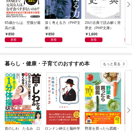
65歳からは、空腹が最
深く考える力（PHP文
20の古典で読み解く世
面白
高の薬
庫）
界史（PHP文庫）
恐竜
850
850
1,600
9
新着
新着
新着
暮らし・健康・子育てのおすすめ本
もっと見る
首のしわ たるみ 口
ロンドン紳士と脳科学
野菜を買ったら図鑑 -
新版