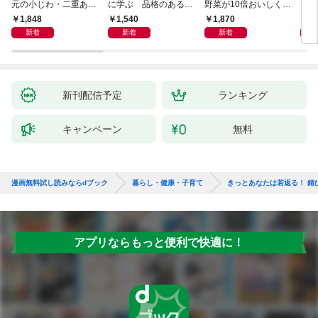
元の小じわ・二重あ
に学ぶ 品格のあるマ
野菜が10倍おいしくな
ご 何歳からでもここ
ウントのとり方
る保存法と64のレシピ
1,848
1,540
1,870
1,
まで若くなる！ 名医
-
新着
新着
新着
が教える最新１分体操
大全
新刊配信予定
ランキング
キャンペーン
無料
漫画無料試し読みならdブック
暮らし・健康・子育て
きっとあなたは若返る！ 錆
アプリならもっと便利で快適に！