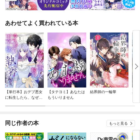
あわせてよく買われている本
【単行本】おデブ悪女
【タテヨミ】あなたは
結界師の一輪華
バッ
に転生したら、なぜか
もういりません
ロイ
ラスボス王子様に執着
今世
されています
りが
てく
OMI
同じ作者の本
もっと見る