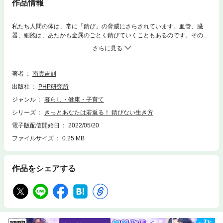
作品情報
私たち人間の体は、常に「錆び」の脅威にさらされています。血管、臓
器、細胞は、あたかも金属のごとく錆びていくこともあるのです。その
「錆び」は病気を引き起こし、老化を促進させてしまいます。原因は私た
ちの日常にあります。アンチエイジングブームが続くなか、若者向けの雑
誌でも特集記事が組まれ、そのターゲットは20代、30代へも広がっている
感もあります。本書ではいつまでも若々しくあるため、老化を進行させな
著者
南雲吉則
いため、また、病気にならないための日常生活や食生活、あるいは考え方
出版社
PHP研究所
や心のあり方までをふくめた具体的方法を指南します。お金で買うアンチ
エイジングでは「錆び」は取り除けません。あなたができる「錆びない生
ジャンル
暮らし・健康・子育て
き方」を一緒に考えてみましょう。
シリーズ
きっとあなたは若返る！ 錆びない生き方
電子版配信開始日
2022/05/20
ファイルサイズ
0.25 MB
作品をシェアする