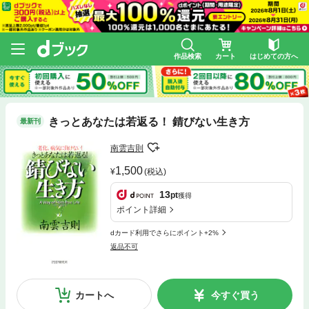
作品検索
カート
はじめての方へ
きっとあなたは若返る！ 錆びない生き方
最新刊
南雲吉則
1,500
(税込)
13
pt
獲得
ポイント詳細
dカード利用でさらにポイント+2%
返品不可
カートへ
今すぐ買う