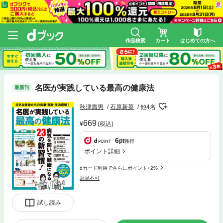
作品検索
カート
はじめての方へ
名医が実践している最高の健康法
最新刊
秋津壽男
石原新菜
他4名
669
(税込)
6
pt
獲得
ポイント詳細
dカード利用でさらにポイント+2%
返品不可
試し読み