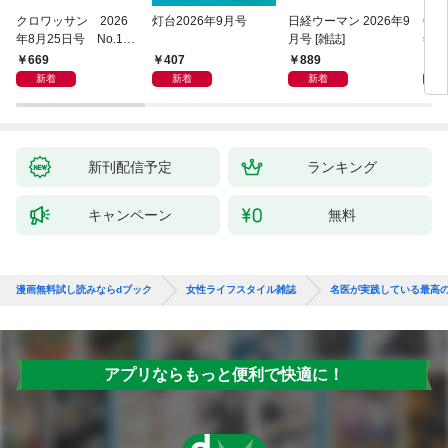
クロワッサン 2026
灯台2026年9月号
日経ウーマン 2026年9
COT
年8月25日号 No.117
月号 [雑誌]
年9
1 [大人のAI＆スマホ
669
407
889
9
塾。]
新着
新着
新着
新刊配信予定
ランキング
キャンペーン
無料
漫画無料試し読みならdブック
女性ライフスタイル雑誌
名医が実践している最高
アプリならもっと便利で快適に！