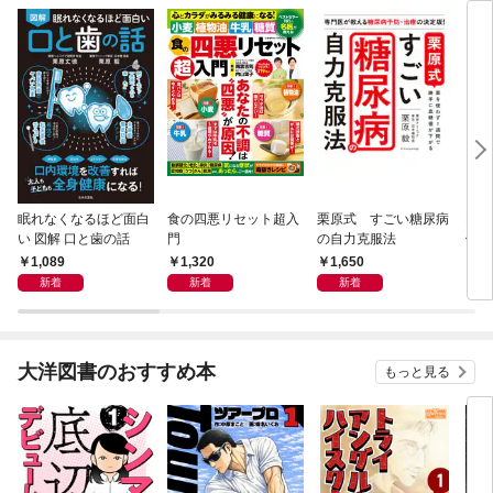
眠れなくなるほど面白
食の四悪リセット超入
栗原式 すごい糖尿病
DON
い 図解 口と歯の話
門
の自力克服法
健康
ンの
1,089
1,320
1,650
1,
新着
新着
新着
大洋図書のおすすめ本
もっと見る