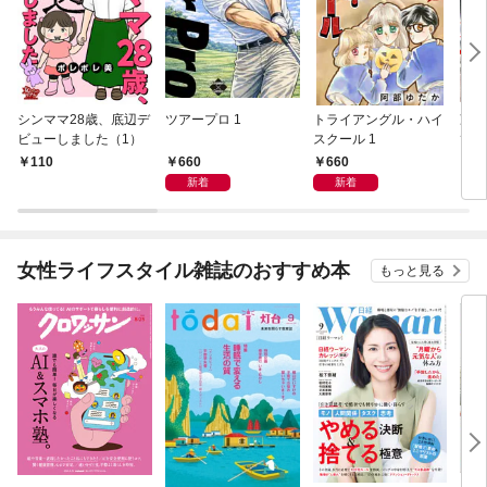
シンママ28歳、底辺デ
ツアープロ 1
トライアングル・ハイ
冷蔵
ビューしました（1）
スクール 1
てー
コレ
660
660
110
6
新着
新着
女性ライフスタイル雑誌のおすすめ本
もっと見る