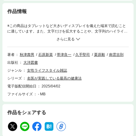
作品情報
※この商品はタブレットなど大きいディスプレイを備えた端末で読むこと
に適しています。また、文字だけを拡大することや、文字列のハイライ
ト、検索、辞書の参照、引用などの機能が使用できません。元気な医者た
ちの食事・運動・生活習慣！病気を防いで健康になる23の新習慣!食事・
お酒を「100薬の長」にする方法・生命力が上がる「1日1食」生活・自律
神経に効くスパイス名医がなんでも答えます!みんなが知りたいQ&Aつき
著者
秋津壽男
石原新菜
帯津良一
久手堅司
栗原毅
南雲吉則
出版社
大洋図書
ジャンル
女性ライフスタイル雑誌
シリーズ
名医が実践している最高の健康法
電子版配信開始日
2025/04/02
ファイルサイズ
- MB
作品をシェアする