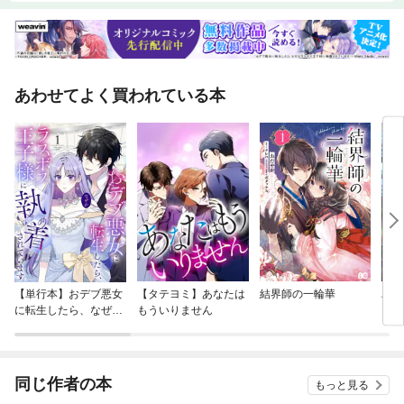
あわせてよく買われている本
【単行本】おデブ悪女
【タテヨミ】あなたは
結界師の一輪華
バッ
に転生したら、なぜか
もういりません
ロイ
ラスボス王子様に執着
今世
されています
りが
てく
OMI
同じ作者の本
もっと見る