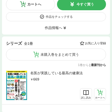
カートへ
今すぐ買う
作品をチェックする
作品情報へ
シリーズ
全1冊
お気に入り登録
未購入巻をまとめて買う
1巻から
|
最新刊から
名医が実践している最高の健康法
669
試し読み
カートへ