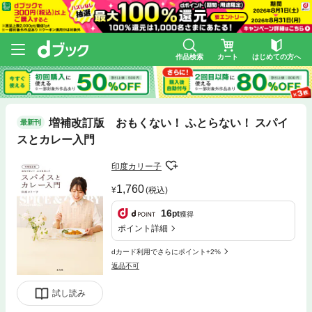
作品検索
カート
はじめての方へ
増補改訂版 おもくない！ ふとらない！ スパイ
最新刊
スとカレー入門
印度カリー子
1,760
(税込)
16
pt
獲得
ポイント詳細
dカード利用でさらにポイント+2%
返品不可
試し読み