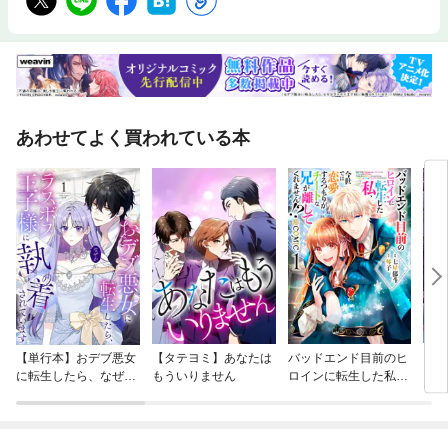
あわせてよく買われている本
【単行本】おデブ悪女
【タテヨミ】あなたは
バッドエンド目前のヒ
【タ
に転生したら、なぜか
もういりません
ロインに転生した私、
リ〜
ラスボス王子様に執着
今世では恋愛するつも
されています
りがチートな兄が離し
てくれません！？@C