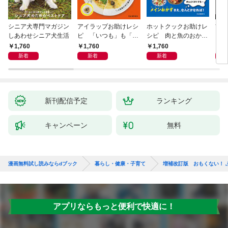
シニア犬専門マガジン
アイラップお助けレシ
ホットクックお助けレ
首
しあわせシニア犬生活
ピ 「いつも」も「も
シピ 肉と魚のおか
ヨガ
しも」もおいしい！
ず 少ない材料＆調味
ラと
1,760
1,760
1,760
1,
料で、あとはスイッチ
リー
新着
新着
新着
ポン！
昇と
新刊配信予定
ランキング
キャンペーン
無料
漫画無料試し読みならdブック
暮らし・健康・子育て
増補改訂版 おもくない！ 
アプリならもっと便利で快適に！