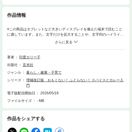
作品情報
※この商品はタブレットなど大きいディスプレイを備えた端末で読むこと
に適しています。また、文字だけを拡大することや、文字列のハイライ
ト、検索、辞書の参照、引用などの機能が使用できません。スパイス料理
研究家として幅広い層に支持されている印度カリー子さんの原点である
『スパイスとカレー入門』。本書はその内容を大幅にアップグレードさせ
て復活。スパイスカレーのレシピはもちろん、ビリヤニやネパール餃子と
著者
印度カリー子
して今話題のモモなど副菜のメニューも充実。さらにはカレー界のトップ
出版社
玄光社
を走り続ける水野仁輔氏、稲田俊輔氏との対談コラムも収録。お家で簡単
に作れるのに、おいしくてヘルシーなメニューを全60種を紹介しており、
ジャンル
暮らし・健康・子育て
スパイス料理のレシピ本として決定版となる一冊です。※本書は2019年刊
シリーズ
増補改訂版 おもくない！ ふとらない！ スパイスとカレー入
行の『おもくない！ ふとらない！ スパイスとカレー入門』を大幅に加筆
門
修正した増補改訂版です。
電子版配信開始日
2026/05/18
ファイルサイズ
- MB
作品をシェアする