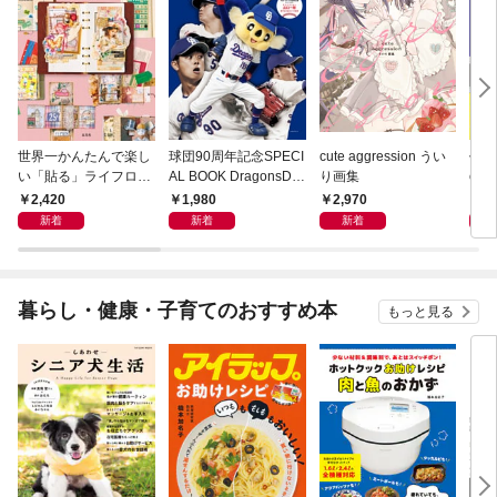
世界一かんたんで楽し
球団90周年記念SPECI
cute aggression うい
作って
い「貼る」ライフログ
AL BOOK DragonsDa
り画集
ct
ジャンクジャーナルの
ys 2026
書 Ⅰ
2,420
1,980
2,970
3,
はじめ方
新着
新着
新着
暮らし・健康・子育てのおすすめ本
もっと見る