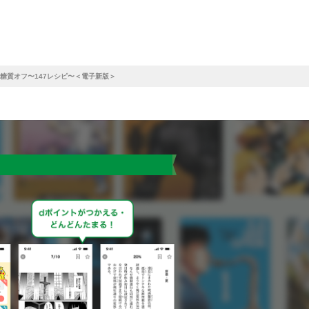
糖質オフ〜147レシピ〜＜電子新版＞