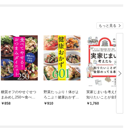
９９の仲間達を手に入
れて元パーティーメン
バーと世界に復讐＆
『ざまぁ！』します！
もっと見る
糖質オフのやせぐせつ
野菜たっぷり！体がよ
実家じまいを考えたら
まみめし250〜食べて
ろこぶ！健康おかず60
知りたいことが全部の
やせる！おつまみダイ
1＜電子新版＞
ってる本
858
910
1,760
エット〜＜電子新版＞