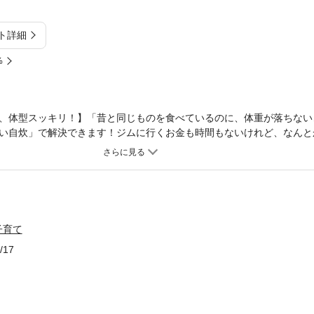
ト詳細
%
、体型スッキリ！】「昔と同じものを食べているのに、体重が落ちない
い自炊」で解決できます！ジムに行くお金も時間もないけれど、なんと
が、スーパーの特売でおなじみの「鶏むね肉」と「豚こま肉」です。「
覆し、食べ方を変えてカラダを絞る。節約とダイエットが同時に叶う、
嬉しい！４つのポイント＞(1)家計の救世主の食材を使って！： 鶏むね
オフ。(2)挫折させない工夫満載！： 「パサつく」「マンネリ」を解消
満載。(3)全レシピ糖質量表示： 面倒な計算は不要。選ぶだけで健康的
 忙しい日に助かる「レンチンおかず」や「下味冷凍」も網羅。我慢するだ
子育て
く食べて、賢く痩せる」ポジティブな新生活、始めてみませんか？※この本
/17
豚こまで！おいしい糖質オフ」の内容を元に、タイトル・デザインを新