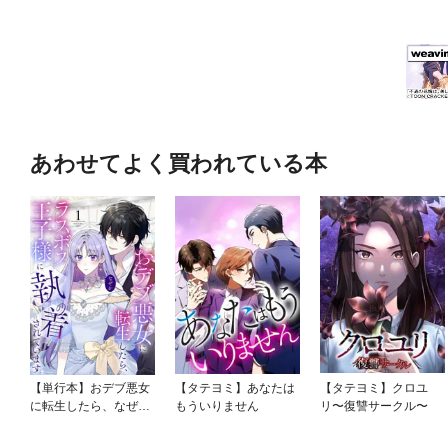
あわせてよく買われている本
【単行本】おデブ悪女
【タテヨミ】あなたは
【タテヨミ】クロユ
に転生したら、なぜか
もういりません
リ〜復讐サークル〜
ラスボス王子様に執着
されています