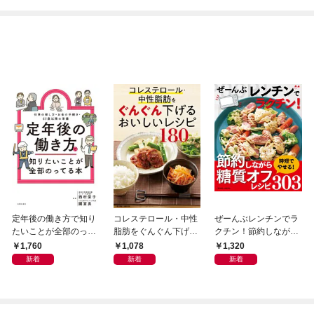
ね！？)
てくれません！？@C
OMIC
定年後の働き方で知り
コレステロール・中性
ぜーんぶレンチンでラ
たいことが全部のって
脂肪をぐんぐん下げる
クチン！節約しながら
る本
おいしいレシピ180＜
糖質オフ303レシピ＜
1,760
1,078
1,320
電子新版＞
電子新版＞
新着
新着
新着