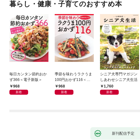
暮らし・健康・子育てのおすすめ本
毎日カンタン節約おか
季節を味わうラクうま
シニア犬専門マガジン
ず366＜電子新版＞
100円おかず116＜電
しあわせシニア犬生活
子新版＞
968
968
1,760
新着
新着
新着
新刊配信予定