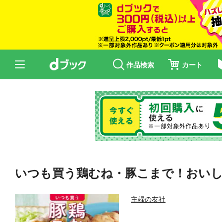
作品検索
カート
いつも買う鶏むね・豚こまで！おいし
主婦の友社