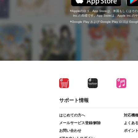
Appleのロゴ、App Storeは、米国もしくはそ
Inc.の商標です。App Storeは、Apple In
Google Play および Google Play ロゴは Go
サポート情報
はじめての方へ
対応機
メールサービス登録/解除
よくあ
お問い合わせ
ポイン