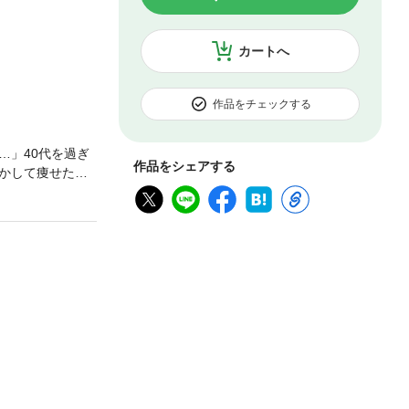
カートへ
作品をチェックする
…」40代を過ぎ
作品をシェアする
かして痩せた
ダイエットって
夢のようなレシ
・豚こまの「お買
する、しっとり調
な食事管理がスタ
けのダイエットは
は2017年8月
たにしたもので