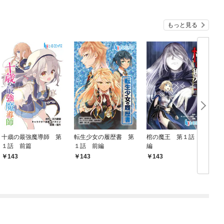
もっと見る
十歳の最強魔導師 第
転生少女の履歴書 第
棺の魔王 第１話 前
１話 前篇
１話 前編
編
143
143
143