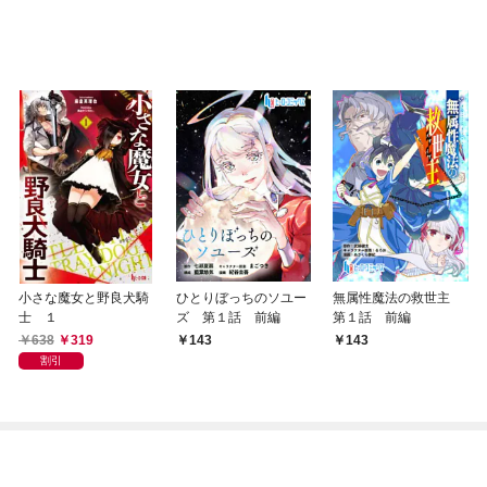
小さな魔女と野良犬騎
ひとりぼっちのソユー
無属性魔法の救世主
士 １
ズ 第１話 前編
第１話 前編
638
319
143
143
割引