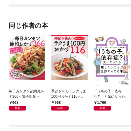
同じ作者の本
毎日カンタン節約おか
季節を味わうラクうま
「うちの子、依存
ず366＜電子新版＞
100円おかず116＜電
症？」と気になったら
子新版＞
知りたいことが全部の
968
968
1,760
ってる本
新着
新着
新着