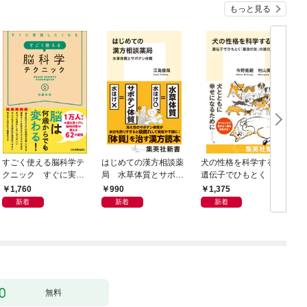
もっと見る
すごく使える脳科学テ
はじめての漢方相談薬
犬の性格を科学する
クニック すぐに実践
局 水草体質とサボテ
遺伝子でひもとく「最
したくなる
ン体質
良の友」の進化
1,760
990
1,375
新着
新着
新着
無料