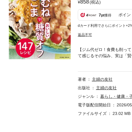
858
(税込)
ポイン
7
pt
獲得
dカード利用でさらにポイント+2
返品不可
【ジム代ゼロ！食費も削って
て感じるその悩み、実は「賢
い。そんなあなたの強い味方
お金がかかる」という常識を
ピを凝縮しました。＜ここが
著者
主婦の友社
い得コンビ」だけで絶品糖質
理術＆ボリュームアップ技が
出版社
主婦の友社
ート。(4)タイパも抜群：
ジャンル
暮らし・健康・
もう卒業。今日から「おいし
電子版配信開始日
2026/05
刊行の「いつも買う鶏むね・
す。
ファイルサイズ
23.02 MB