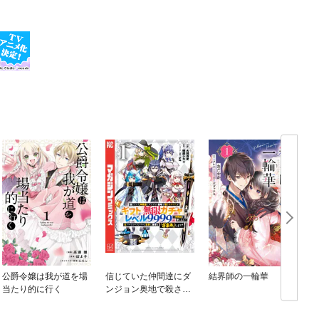
公爵令嬢は我が道を場
信じていた仲間達にダ
結界師の一輪華
当たり的に行く
ンジョン奥地で殺され
かけたがギフト『無限
ガチャ』でレベル９９