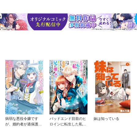
病弱な悪役令嬢です
バッドエンド目前のヒ
妹は知っている
が、婚約者が過保護す
ロインに転生した私、
ぎて逃げ出したい(私た
今世では恋愛するつも
ち犬猿の仲でしたよ
りがチートな兄が離し