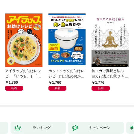
アイラップお助けレシ
ホットクックお助けレ
首ヨガで真我と結ぶ
ピ 「いつも」も「も
シピ 肉と魚のおか
ヨガ行法と真我 チャク
しも」もおいしい！
ず 少ない材料＆調味
ラと真我の関係 クンダ
1,760
1,760
1,776
料で、あとはスイッチ
リーニ上昇体験 次元上
新着
新着
新着
ポン！
昇と真我の関係
ランキング
キャンペーン