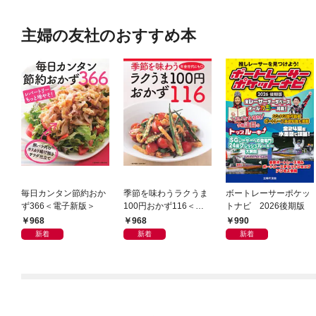
主婦の友社のおすすめ本
毎日カンタン節約おか
季節を味わうラクうま
ボートレーサーポケッ
ず366＜電子新版＞
100円おかず116＜電
トナビ 2026後期版
子新版＞
968
968
990
新着
新着
新着