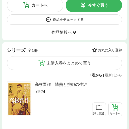
カートへ
今すぐ買う
作品をチェックする
作品情報へ
シリーズ
全1冊
お気に入り登録
未購入巻をまとめて買う
1巻から
|
最新刊から
高杉晋作 情熱と挑戦の生涯
924
試し読み
カートへ