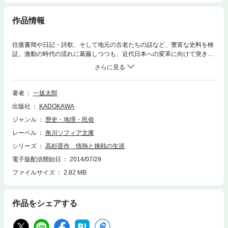
作品情報
往復書簡や日記・詩歌、そして地元の古老たちの話など、豊富な史料を検
証。激動の時代の流れに葛藤しつつも、近代日本への変革に向けて突き進
んだ、「青年・高杉晋作」の実像と内面に迫る本格評伝。
著者
一坂太郎
出版社
KADOKAWA
ジャンル
歴史・地理・民俗
レーベル
角川ソフィア文庫
シリーズ
高杉晋作 情熱と挑戦の生涯
電子版配信開始日
2014/07/29
ファイルサイズ
2.82 MB
作品をシェアする