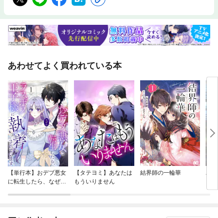
あわせてよく買われている本
【単行本】おデブ悪女
【タテヨミ】あなたは
結界師の一輪華
バッ
に転生したら、なぜか
もういりません
ロイ
ラスボス王子様に執着
今世
されています
りが
てく
OMI