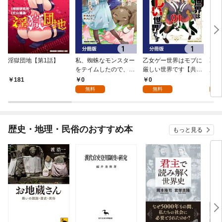
淫獄団地【第1話】
私、蜘蛛なモンスター
乙女ゲー世界はモブに
乙女
をテイムしたので、ス
厳しい世界です【共和
厳し
パイダーシルクで裁縫
国編】【分冊版】 1
国
0
0
8
181
を頑張ります！【分冊
無料
無料
試
版】 1
歴史・地理・民俗のおすすめ本
もっと見る