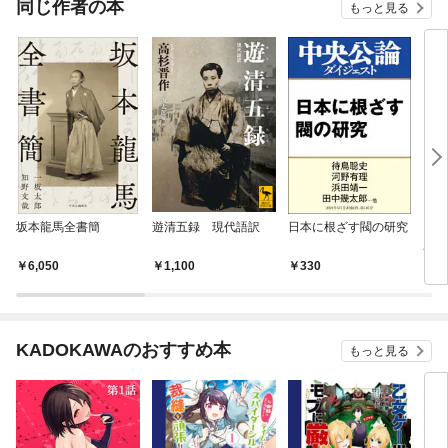
同じ作者の本
もっと見る
坂本龍馬全書簡
遊清五録 現代語訳
日本に根ざす閥の研究
カラ
歴史
しむ
6,050
1,100
330
1,
KADOKAWAのおすすめ本
もっと見る