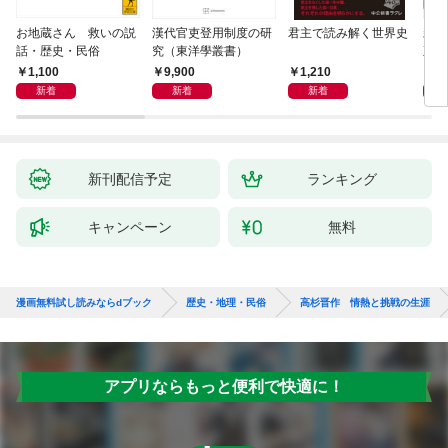
お地蔵さん 救いの説
漢代官吏登用制度の研
君主で読み解く世界史
親
話・歴史・民俗
究（東洋學叢書）
直立
迫る
1,100
9,900
1,210
1,
新着
新着
新着
新刊配信予定
ランキング
キャンペーン
無料
漫画無料試し読みならdブック
歴史・地理・民俗
高杉晋作 情熱と挑戦の生涯
アプリならもっと便利で快適に！