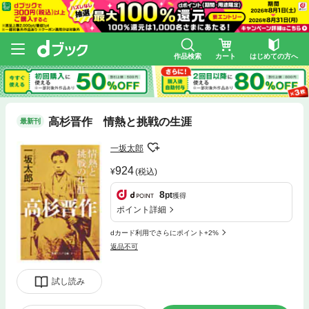
作品検索
カート
はじめての方へ
高杉晋作 情熱と挑戦の生涯
最新刊
一坂太郎
924
(税込)
8
pt
獲得
ポイント詳細
dカード利用でさらにポイント+2%
返品不可
試し読み