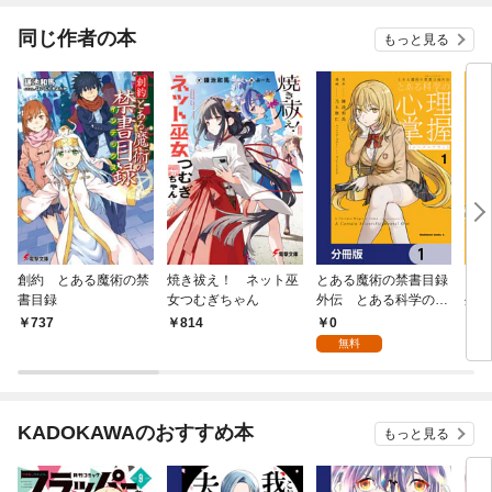
同じ作者の本
もっと見る
創約 とある魔術の禁
焼き祓え！ ネット巫
とある魔術の禁書目録
とあ
書目録
女つむぎちゃん
外伝 とある科学の心
外伝
理掌握【分冊版】 1
理掌
0
737
814
7
無料
KADOKAWAのおすすめ本
もっと見る