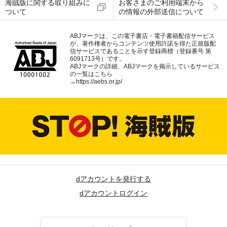
海賊版に関する取り組みに
お客さまのご利用端末から
ついて
の情報の外部送信について
ABJマークは、この電子書店・電子書籍配信サービス
が、著作権者からコンテンツ使用許諾を得た正規版配
信サービスであることを示す登録商標（登録番号 第
6091713号）です。
ABJマークの詳細、ABJマークを掲示しているサービス
の一覧はこちら
→
https://aebs.or.jp/
dアカウントを発行する
dアカウントログイン