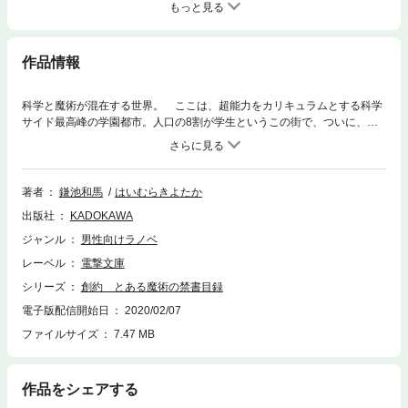
もっと見る
作品情報
科学と魔術が混在する世界。 ここは、超能力をカリキュラムとする科学
サイド最高峰の学園都市。人口の8割が学生というこの街で、ついに、あ
らゆる住人がウキウキソワソワする季節がやってきた！ クリスマス・イ
ヴである。 街並みからして楽しげな喧噪を見せる中、平凡な落ちこぼれ
少年・上条当麻もこのイベントに乗り遅れまいと！ 補習に勤しんでい
た……。 デフォルトの不幸体質野郎を尻目に、彼の寮に居候する銀髪シ
著者
鎌池和馬
はいむらきよたか
スター・インデックスはいつもと違う心躍る光景に、新たな食いしん坊ス
出版社
KADOKAWA
キルを発動!? それを必死で止めようとする上条の前には、イヴの空気に
やられた御坂美琴まで現れて、『創約』編は賑やかに開幕する!!
ジャンル
男性向けラノベ
レーベル
電撃文庫
シリーズ
創約 とある魔術の禁書目録
電子版配信開始日
2020/02/07
ファイルサイズ
7.47 MB
作品をシェアする