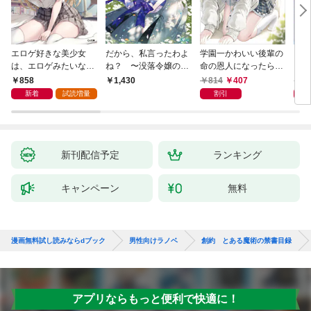
エロゲ好きな美少女
だから、私言ったわよ
学園一かわいい後輩の
くた
は、エロゲみたいなこ
ね？ 〜没落令嬢の案
命の恩人になったら、
ども
と全部シてほしい【電
外楽しい領地改革〜
通い妻になって関係を
858
814
407
8
1,430
子ＳＳ特典付き】
迫ってくる。
新着
試読増量
割引
新刊配信予定
ランキング
キャンペーン
無料
漫画無料試し読みならdブック
男性向けラノベ
創約 とある魔術の禁書目録
アプリならもっと便利で快適に！