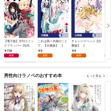
【電子版】月刊コミッ
これは我々夫婦のこと
チェンジリベンジ【分
チェ
クフラッパー 2026年9
で、【分冊版】 1
冊版】 1
月号
730
0
0
7
新着
無料
無料
試
男性向けラノベのおすすめ本
もっと見る