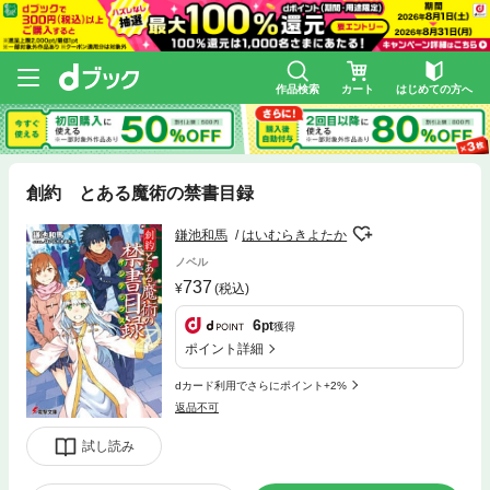
作品検索
カート
はじめての方へ
創約 とある魔術の禁書目録
鎌池和馬
はいむらきよたか
ノベル
737
(税込)
6
pt
獲得
ポイント詳細
dカード利用でさらにポイント+2%
返品不可
試し読み