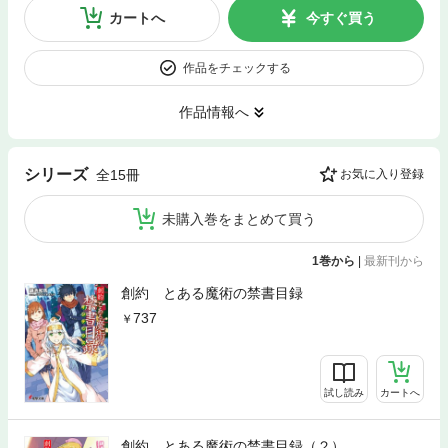
カートへ
今すぐ買う
作品をチェックする
作品情報へ
シリーズ
全15冊
お気に入り登録
未購入巻をまとめて買う
1巻から
|
最新刊から
創約 とある魔術の禁書目録
737
試し読み
カートへ
創約 とある魔術の禁書目録（２）