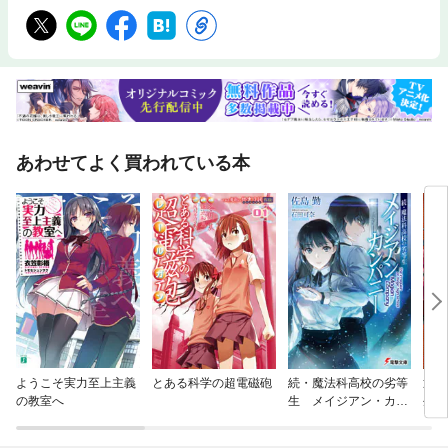
あわせてよく買われている本
ようこそ実力至上主義
とある科学の超電磁砲
続・魔法科高校の劣等
辺境
の教室へ
生 メイジアン・カン
生し
パニー
なる