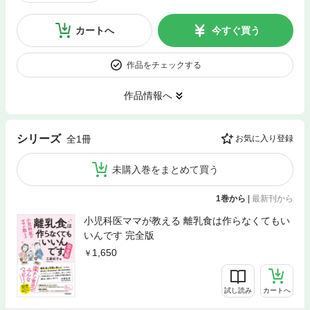
カートへ
今すぐ買う
作品をチェックする
作品情報へ
シリーズ
全1冊
お気に入り登録
未購入巻をまとめて買う
1巻から
|
最新刊から
小児科医ママが教える 離乳食は作らなくてもい
いんです 完全版
1,650
試し読み
カートへ