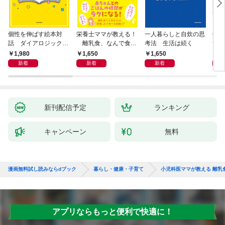
個性を伸ばす絵本対
栄養士ママが教える！
一人暮らしと自炊の思
毎日
話 ダイアロジック・
離乳食、なんで食べ
考法 生活は続く
ず3
リーディング
てくれないの？ 赤ちゃ
1,980
1,650
1,650
9
んの「食べない」に困
新着
新着
新着
ったら読む本
新刊配信予定
ランキング
キャンペーン
無料
漫画無料試し読みならdブック
暮らし・健康・子育て
小児科医ママが教える 離乳
アプリならもっと便利で快適に！