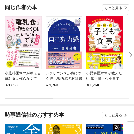
て作れない！お悩み事例❸ 離乳食作りはこんなに大変！一生懸命に作って
同じ作者の本
もっと見る
も、 全然パクパク食べてくれない！お悩み事例❹ 離乳食作りはこんなに
大変！子どもは放置されて泣き叫び、母子ともに、もうこんなの耐えられ
ない！お悩み事例❺ 離乳食作りはこんなに大変！こんなにつらいのに、や
められないのってつらすぎる！● COLUMN・コラム 思わず子どもに手を
あげてしまったのは離乳食の時期だったPART2 「離乳食」は作らないほ
うがうまくいく！「買う離乳食」にはよいことがいっぱい手作り離乳食の
問題点❶マニュアルどおりに進めることなんてできない！「買う離乳食」
ならここが解決❶手間も時間もかからず、楽・早い・安全・保存ができる
手作り離乳食の問題点❷栄養が偏りやすい、成長に欠かせない鉄やビタミ
ンＤが不足しやすい「買う離乳食」ならここが解決❷メニューの種類が豊
富であり、鉄やビタミンＤが上手にとれる手作り離乳食の問題点❸外出時
の持ち運びが大変「買う離乳食」ならここが解決❸持ち運びに便利、外出
先で買うこともできる手作り離乳食の問題点❹知らなかったために、子ど
小児科医ママが教える
レジリエンスが身につ
小児科医ママが教えた
進め
もの健康を傷つけることがある「買う離乳食」ならここが解決❹安全な食
離乳食は作らなくても
く 自己効力感の教科書
い 体・脳・心を育て
る 
材を使用、塩分調整とアレルギーにも配慮手作り離乳食の問題点❺思わぬ
いいんです 完全版
る！子どもの食事
食』
1,650
1,760
1,760
1,
事故が起きることもある「買う離乳食」ならここが解決❺子どもと向き合
える時間が増える手作り離乳食の問題点❻頑張るほどにイライラし、むな
しくなる「買う離乳食」ならここが解決❻イライラが激減、みんなの笑顔
が増える● COLUMN・コラム ミルクはあげても、離乳食はあげない夫!?
PART3 子どもに必要な栄養の秘密：鉄と亜鉛とＤＡ成長に欠かせない大
時事通信社のおすすめ本
もっと見る
事な栄養素─エネルギー、鉄、亜鉛、ビタミンＤ・Ａ そもそもなんで
「離乳食」が必要なの？６カ月以降は母乳だけでは栄養不足になりやすい
知っておきたい栄養の深いワケ─ 栄養素は体にどう役立つの？ 不足すると
どうなる？どうやって摂ればいい？エネルギー 食料が豊富な日本でも、