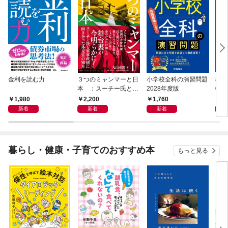
エネルギー不足の子は意外と多い鉄 あなたも鉄の使者になって日本を変
えよう─成長・発達のカギとなる大切な鉄■ TOPIC・トピック 鉄の吸収
率に関する重要な知識■ TOPIC・トピック 各国の鉄欠乏リスク回避対策
─離乳食時期の対応亜鉛 体の発育、免疫の維持、味覚に欠かせない亜鉛
ビタミンＡ ビタミンＡは目の健康や視力の決め手ビタミンＤ 近年世界
で問題になっているもう１つのビタミン不足─ビタミンＤ必須栄養素を使
いこなすおまじない─冬に恋した孫にごはん● COLUMN・コラム 海外の
離乳食売り場は花盛りPART4 離乳食は食べないのが当たり前!? 食べない
のに食べられるようになる秘訣 知らない味は怖いもの赤ちゃんも顔色を
金利を読む力
３つのミャンマーと日
小学校全科の演習問題
教職
よく見て行動を決めている何度も何度も何度もあげると食べるぐちゃぐち
本 ：スーチー氏と軍
2028年度版
02
ゃでＯＫ食べないときに確認すること─丸のみ・むせこみ・オエっとする
事政権に向き合った外
1,980
2,200
1,760
1,
ときにも食べていたのに食べなくなったときに確認すること ─ はっはっは
交官の50年
新着
新着
新着
食べないときの対応─秘訣まとめPART5 買う離乳食の選び方・使い方「買
う離乳食」なら、あら、こんなに簡単！ あら、こんなに便利！小児科医
ママがすすめる「買う離乳食」の３ステップ ステップ１ 離乳食開始！
お米やオートミールからスタートし、初めての食材を１種類ずつあげる
暮らし・健康・子育てのおすすめ本
もっと見る
ステップ２ 食べる種類を増やす。複数の食材が使われているものにもト
ライ！ステップ３ 離乳食に加えて、大人の食事を少しずつあげるステッ
プ１から３のおさらい■ TOPIC・トピック 日本人の塩分摂取量─離乳食
をきっかけに減塩を！● COLUMN・コラム 「それでもやっぱり手作りし
たい」というママたちへ■ TOPIC・トピック 重要!!! 子どもを持つ皆さ
んに必ず知ってほしいこと！ ─離乳食開始前に