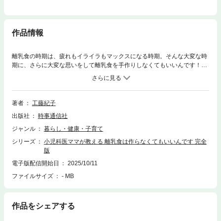
作品情報
離乳食の時期は、疲れもイライラもマックスになる時期。そんな大変な時
期に、さらに大変な思いをして離乳食を手作りしなくてもいいんです！離
乳食作りから解放されれば、ママの笑顔が増えます。ママの笑顔が増えれ
ば、子どもはもっと笑うようになり、夜もよく眠るようになります。栄養
面で不足していたものが満たされ、情緒が安定すれば、元気で賢い子が育
ちます。2019年刊行の既刊『小児科医のママが教える 離乳食は作らなく
著者
工藤紀子
てもいいんです。』の内容を、その後の世の中の動きに合わせてバージョ
出版社
時事通信社
ンアップした完全版です。・多種多様に増えた「市販離乳食」の事例を追
加掲載。・改訂された「授乳・離乳の支援ガイドライン」（厚労省）に準
ジャンル
暮らし・健康・子育て
拠。★ 前作からアップデート ★● 鉄の重要性の再認識● ビタミンＤの推奨
シリーズ
小児科医ママが教える 離乳食は作らなくてもいいんです 完全
量引き上げ● 亜鉛に関する知見の更新● 「離乳食は食べなくてもいいんで
版
す」● 最新の栄養学の知見にもとづく情報● 「育児アンカー」の導入＊ ＊
＊あなたは最高のママ！今日も頑張っててえらい！ とっても小さい赤ち
電子版配信開始日
2025/10/11
ゃん。 ご自身の命をかけて出産しました。本当に大変でしたよね。 そ
ファイルサイズ
- MB
して生まれた小さな命を守るべく、何としてでも命を絶やさないように、
元気で過ごせるようにと、昼夜問わず母乳やミルクをあげ、夜泣きにも寄
り添い、おむつを替えていますよね。 本当に尊いことなのに、残念なが
作品をシェアする
らなかなか誰も褒めてはくれません。 それが生まれてから4～5カ月続
き、疲れが蓄積し体も心も心底しんどい時期に、離乳食は始まるのです。