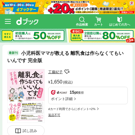
作品検索
カート
はじめての方へ
小児科医ママが教える 離乳食は作らなくてもい
最新刊
いんです 完全版
工藤紀子
1,650
(税込)
15
pt
獲得
ポイント詳細
dカード利用でさらにポイント+2%
返品不可
試し読み