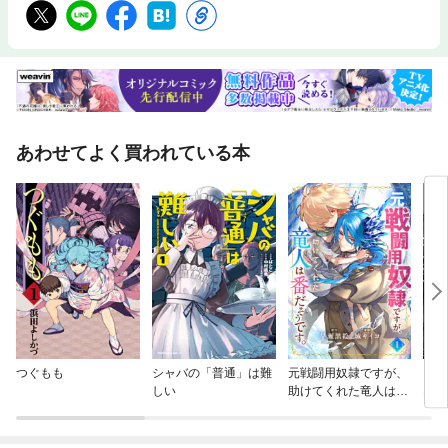
そんな大変な時期に、さらに大変な思いをして離乳食を手作りしなくて
もいいんです！ そして、もしお子さんが離乳食をなかなか食べてくれな
くても、ご自分を責める必要はまったくありません。食べないことは、決
して特別なことではなく、よくある自然な反応なのです。 赤ちゃんの健
康と成長を考えた栄養満点の離乳食を一から作ろうとして、あなたが無理
にがんばらなくてもだいじょうぶなのです。 あなたはすでに素晴らしい
お母さんです！ 最高のママです！ この本を手に取ってくださった時点
で、離乳食をどうしようか考えていらっしゃるということですから、もう
あわせてよく買われている本
言うことなしです。 今日も頑張っていて、えらい！（コウペンちゃんで
はないですが） 本当に、いつもありがとう！ 食べないことへの不安や
罪悪感から解放されれば、ママの笑顔が増えます。 ママの笑顔が増えれ
ば、子どもはもっと笑うようになり、夜もよく眠るようになります。栄養
面で不足していたものが満たされ、情じょう緒ちょが安定すれば、元気で
心豊かな子が育ちます。 そして、最初のスタートがうまく切れれば、そ
の後の育児はよりスムーズに進みます。もう、よいことづくしです。
（「はじめに」より）＊ ＊ ＊市販の離乳食を使うのは「手抜き」ではあ
りません。「息抜きに使うもの」でもありません。「罪悪感を持って使う
もの」でもありません。それは、「衛生面、安全面、栄養面」に配慮し、
子どもとハッピーに過ごす時間を確保するために、あえて選ぶ前向きな選
択なのです。どうぞ、堂々と胸を張って市販の離乳食を与えてください。
（「おわりに」より）＊ ＊ ＊［もくじ］PART1 「心が折れそうです」
つぐもも
シャバの「普通」は難
元戦闘用奴隷ですが、
スマ
と泣きだすママたち「心が折れそうです」「長い間眠れていないんです」
しい
助けてくれた竜人は番
なる
と泣きだすママたちお悩み事例❶ 離乳食作りはこんなに大変！マニュアル
だそうです。
冷酷
どおりに進めることなんてできない！お悩み事例❷ 離乳食作りはこんなに
た～
大変！本やネットで見るような、きれいでステキでオシャレな離乳食なん