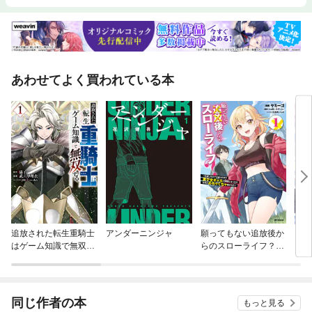
あわせてよく買われている本
追放された転生重騎士
アンダーニンジャ
願ってもない追放後か
【単
はゲーム知識で無双す
らのスローライフ？
に転
る
～引退したはずが成り
ラス
行きで美少女ギャルの
され
師匠になったらなぜか
めちゃくちゃ懐かれた
同じ作者の本
もっと見る
～