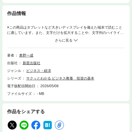
作品情報
※この商品はタブレットなど大きいディスプレイを備えた端末で読むこと
に適しています。また、文字だけを拡大することや、文字列のハイライ
ト、検索、辞書の参照、引用などの機能が使用できません。モノの価格が
上がるインフレ時代が到来し、お金を持っているだけではその価値は減っ
ていきます。そうすると、今まで以上にお金を稼ぐ、増やすが必要です。
稼ぐ力に必要なのは自己投資であり、増やすために大きく役立つのは金融
著者
奥野一成
商品への投資です。本書で主に扱うのは金融資産への投資。「何に投資す
出版社
新星出版社
ればいいのか？」と迷っている方に向け「長期投資」をベースとした資産
を増やす方法を勧めています。○長期投資こそ、利回りの極意投資の神様
ジャンル
ビジネス・経済
ウオーレン・バフェットは長期投資で世界のナンバーワン投資家になりま
シリーズ
サクッとわかる ビジネス教養 投資の基本
した。長期投資こそ、脅威の利回りを実現する術なのです。本書のノウハ
ウは、日本のバフェットと言われている監修者のノウハウが詰まっていま
電子版配信開始日
2026/05/08
す。長期投資する投資先の企業の選び方も具体的に書かれています。○大
ファイルサイズ
- MB
きなフルカラーイラストだから、ひと目で理解本書は、4ページ（2見開
き）単位が基本デザイン。最初の見開きに入っている、大きな1枚のフル
カラーイラストとそのキャプションを見るだけで、その項目の概要がわか
作品をシェアする
り、次の見開きで詳細がわかる作りになっています。そのため見開きを見
るだけで、その項目の内容を理解できます。