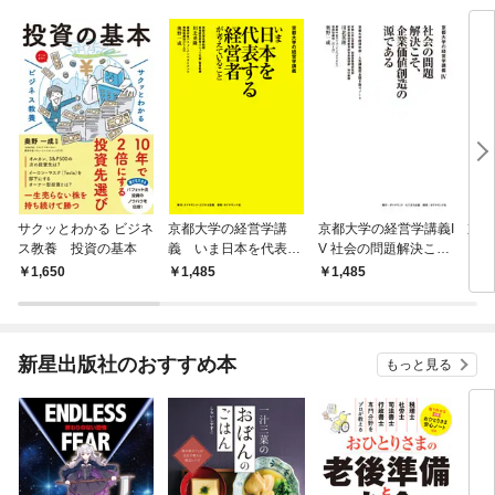
サクッとわかる ビジネ
京都大学の経営学講
京都大学の経営学講義I
京都
ス教養 投資の基本
義 いま日本を代表す
V 社会の問題解決こ
I 
る経営者が考えている
そ、企業価値創造の源
を考
1,650
1,485
1,485
1,
こと
である―――京都大学
いか
経済学部・人気講義完
ける
全聞き取りノート
新星出版社のおすすめ本
もっと見る