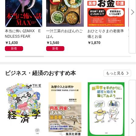
本当に怖い話MAX E
一汁三菜のおぼんのご
おひとりさまの老後準
実家
NDLESS FEAR
はん
備とお金
仕方
1,430
1,540
1,870
1,
新着
新着
ビジネス・経済のおすすめ本
もっと見る