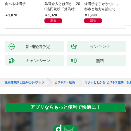
食べる経済学
為替介入とは何か 20
経済学を手がかりに，
研究
0兆円規模「外為特
都市と地方を論じてみ
会」が生まれた謎
よう
1,320
1,980
5,
1,870
新着
新着
新刊配信予定
ランキング
キャンペーン
無料
漫画無料試し読みならdブック
ビジネス・経済
サクッとわかる ビジネス教養 投
アプリならもっと便利で快適に！