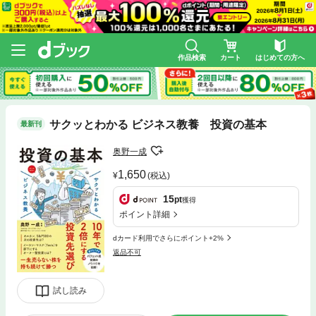
作品検索
カート
はじめての方へ
サクッとわかる ビジネス教養 投資の基本
最新刊
奥野一成
1,650
(税込)
15
pt
獲得
ポイント詳細
dカード利用でさらにポイント+2%
返品不可
試し読み