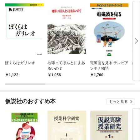
ぼくらはガリレオ
地球ってほんとにまあ
電磁波を見る テレビア
絵と
るいの？
ンテナ物語
1,122
1,056
1,760
1,
仮説社のおすすめ本
もっと見る