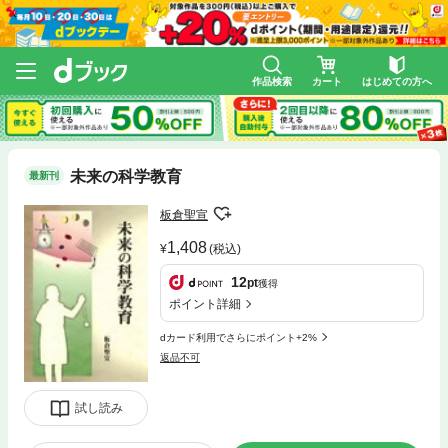
作品検索
カート
はじめての方へ
未来の科学教育
最新刊
板倉聖宣
1,408
(税込)
12
pt
獲得
ポイント詳細
dカード利用でさらにポイント+2%
返品不可
試し読み