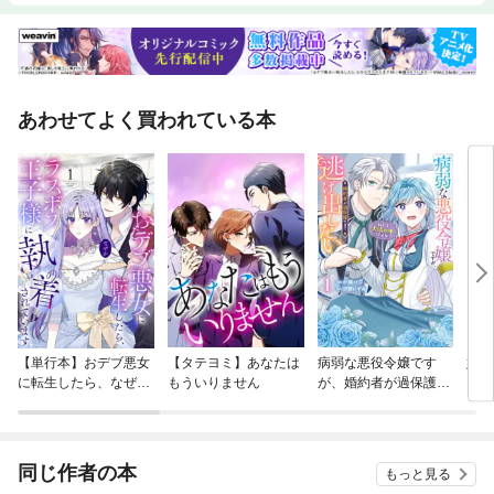
あわせてよく買われている本
【単行本】おデブ悪女
【タテヨミ】あなたは
病弱な悪役令嬢です
妹は
に転生したら、なぜか
もういりません
が、婚約者が過保護す
ラスボス王子様に執着
ぎて逃げ出したい(私
されています
たち犬猿の仲でしたよ
ね！？)
同じ作者の本
もっと見る