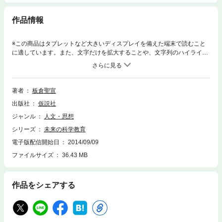
作品情報
※この商品はタブレットなど大きいディスプレイを備えた端末で読むこと
に適しています。また、文字だけを拡大することや、文字列のハイライ
ト、検索、辞書の参照、引用などの機能が使用できません。「仮説実験授
業」が初めて提唱されたとき，それは新しい考え方がぎっしりで，世界の
どんな読者にとっても，はじめて出会う科学論，教育論，授業方法だっ
た。そのため，本書は，とてもていねいに，親切に書きすすめられた。た
著者
板倉聖宣
とえば，「授業書」という概念は《ものとその重さ》を例に，授業記録の
出版社
仮説社
ように解説されている。 その理念は今なお「未来」への道しるべとなっ
ており，若い教師のための，仮説実験授業の「入門書」として読めるのみ
ジャンル
人文・思想
ならず，ベテラン教師にとっても何度でも立ち返るべき原点を示してい
シリーズ
未来の科学教育
る。★★ もくじ ★★目次１．未来の科学教育２．新しい授業のはじま
り３．授業のもりあがりの秘密４．新しい授業の２回目５．３回目の授業
電子版配信開始日
2014/09/09
６．直接経験からの飛躍７．これまでの理科教育の欠陥８．もっとも初歩
ファイルサイズ
36.43 MB
的基礎的な重さの概念９．ことばだけの「知識」とそれをこえるもの10．
なにを教えるかの問題11．子どもたちの変革〔付録〕仮説実験授業を受け
た子どもたち（インタビュー）
作品をシェアする