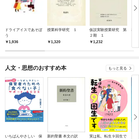
ドライアイスであそぼ
授業科学研究 １
仮説実験授業研究 第
科学
う
２期 １
1,936
1,320
1,232
1,
人文・思想のおすすめ本
もっと見る
いちばんやさしい 保
新約聖書 本文の訳
実は私、転生９回生で
自閉