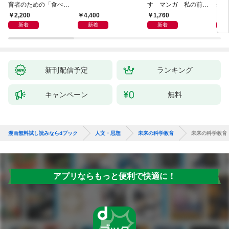
育者のための「食べな
す マンガ 私の前世
が小
い子」サポートＢＯＯ
物語
あう
2,200
4,400
1,760
2,
Ｋ 偏食・少食のお悩
新着
新着
新着
み解決！
新刊配信予定
ランキング
キャンペーン
無料
漫画無料試し読みならdブック
人文・思想
未来の科学教育
未来の科学教育
アプリならもっと便利で快適に！