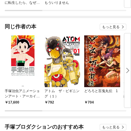
に転生したら、なぜか
もういりません
ロイ
ラスボス王子様に執着
今世
されています
りが
てく
OMI
同じ作者の本
もっと見る
手塚治虫アニメーショ
アトム ザ・ビギニン
どろろと百鬼丸伝 1
ユニ
ンアート・アーカイブ
グ（１）
醒編
ス
17,600
792
704
2,
手塚プロダクションのおすすめ本
もっと見る