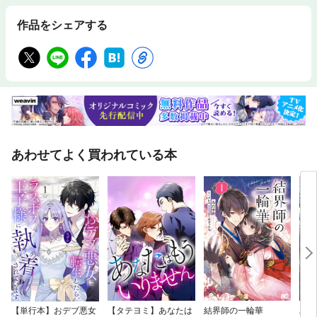
作品をシェアする
あわせてよく買われている本
【単行本】おデブ悪女
【タテヨミ】あなたは
結界師の一輪華
バッ