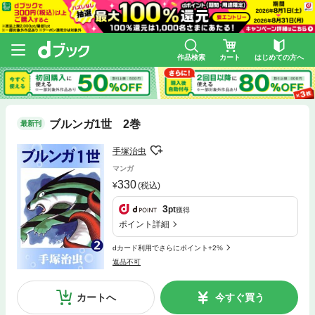
作品検索
カート
はじめての方へ
ブルンガ1世 2巻
最新刊
手塚治虫
マンガ
330
(税込)
3
pt
獲得
ポイント詳細
dカード利用でさらにポイント+2%
返品不可
カートへ
今すぐ買う