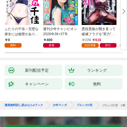
ふたりの千佳～完璧な
週刊少年チャンピオン
悪役貴族が開き直って
弱虫
彼女には秘密がありま
2026年36+37号
破滅フラグを“実力”で
IKE
した(1)
叩き折っていたら、い
0
400
770
616
6
つの間にかヒロイン達
無料
新着
試読増量
割引
試
から英雄視されるよう
になった件（コミッ
ク） 1巻
新刊配信予定
ランキング
キャンペーン
無料
漫画無料試し読みならdブック
少年マンガ
ブルンガ1世
ブルンガ1世 2巻