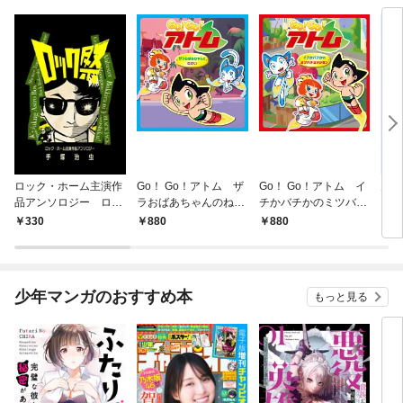
ロック・ホーム主演作
Go！ Go！アトム ザ
Go！ Go！アトム イ
火の
品アンソロジー ロッ
ラおばあちゃんのねが
チかバチかのミツバチ
ク祭（フェスティバ
い
ミッション
330
880
880
3
ル）
少年マンガのおすすめ本
もっと見る