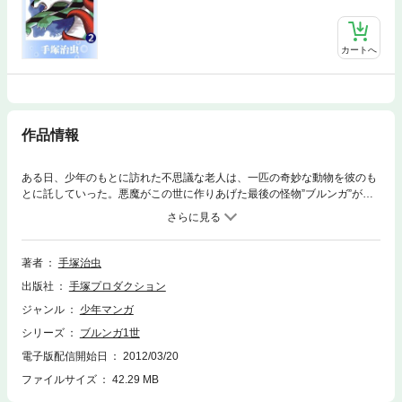
カートへ
作品情報
ある日、少年のもとに訪れた不思議な老人は、一匹の奇妙な動物を彼のも
とに託していった。悪魔がこの世に作りあげた最後の怪物”ブルンガ”が、
人間界に災厄をもたらすべく暴れまわる!! SFドラマの名作、ここに登場!
著者
手塚治虫
出版社
手塚プロダクション
ジャンル
少年マンガ
シリーズ
ブルンガ1世
電子版配信開始日
2012/03/20
ファイルサイズ
42.29 MB