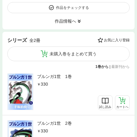
作品をチェックする
作品情報へ
シリーズ
全2冊
お気に入り登録
未購入巻をまとめて買う
1巻から
|
最新刊から
ブルンガ1世 1巻
330
試し読み
カートへ
ブルンガ1世 2巻
330