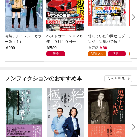
徒然チルドレン カラ
ベストカー ２０２６
信じていた仲間達にダ
魔女
ー版（１）
年 ９月１０日号
ンジョン奥地で殺され
かけたがギフト『無限
589
792
88
7
990
ガチャ』でレベル９９
新着
試読フル
割引
試
９９の仲間達を手に入
れて元パーティーメン
バーと世界に復讐＆
『ざまぁ！』します！
ノンフィクションのおすすめ本
もっと見る
（１）