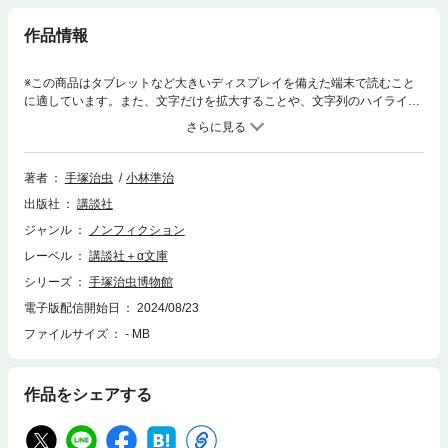
作品情報
※この商品はタブレットなど大きいディスプレイを備えた端末で読むこと
に適しています。また、文字だけを拡大することや、文字列のハイライ
ト、検索、辞書の参照、引用などの機能が使用できません。“漫画の神
様”は類まれなる博物作家だった！――作品中で躍動する哺乳類、爬虫類、
魚類、鳥類、植物などを網羅し、手塚漫画の新たな魅力を発掘。これぞ真
の手塚ワールド！手塚漫画の最も特徴的な点は、そのストーリー展開の中
著者
手塚治虫
小林準治
に驚くほど多くの博物的要素を含んでいることである。本書では、手塚治
出版社
講談社
虫169作品の中から哺乳類、両生類、爬虫類、魚類、甲殻類、貝類、鳥
類、樹木、草花・有用作物にわたるまで、191項目をピックアップし、手
ジャンル
ノンフィクション
塚漫画の新たな楽しみ方に光を当てる！ 手塚作品に登場する動植物たち
レーベル
講談社＋α文庫
の活躍を知らずして、手塚ワールドの神髄は語れない！※この商品は紙の
書籍のページを画像にした電子書籍です。文字だけを拡大することはでき
シリーズ
手塚治虫博物館
ませんので、タブレットサイズの端末での閲読を推奨します。また、文字
電子版配信開始日
2024/08/23
列のハイライトや検索、辞書の参照、引用などの機能も使用できません。
ファイルサイズ
- MB
作品をシェアする