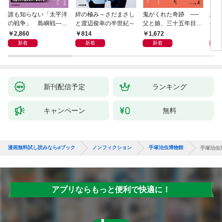
誰も知らない「太平洋
絆の極み～さだまさし
鬼がくれた奇跡 ──
悲劇
の戦争」 島嶼戦――
と渡辺俊幸の半世紀～
父と娘、三十五年目の
子 
マッカーサーとの激闘
赦し
読み
2,860
814
1,672
1,
の真実
新着
新着
新着
新刊配信予定
ランキング
キャンペーン
無料
漫画無料試し読みならdブック
ノンフィクション
手塚治虫博物館
手塚治虫
アプリならもっと便利で快適に！