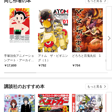
同じ作者の本
もっと見る
手塚治虫アニメーショ
アトム ザ・ビギニン
どろろと百鬼丸伝 1
ユニ
ンアート・アーカイブ
グ（１）
醒編
ス
17,600
792
704
2,
講談社のおすすめ本
もっと見る