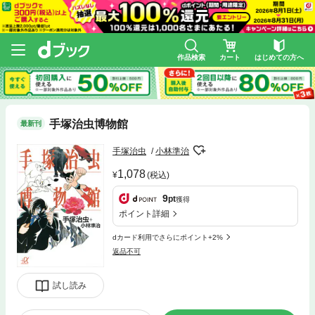
作品検索
カート
はじめての方へ
手塚治虫博物館
最新刊
手塚治虫
小林準治
1,078
(税込)
9
pt
獲得
ポイント詳細
dカード利用でさらにポイント+2%
返品不可
試し読み