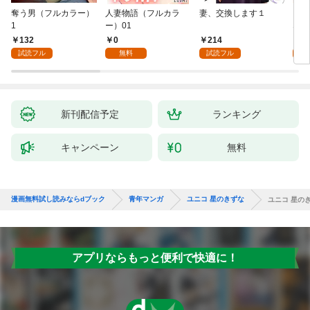
奪う男（フルカラー）
人妻物語（フルカラ
妻、交換します１
ごめ
1
ー）01
ない
132
0
214
1
試読フル
無料
試読フル
試
新刊配信予定
ランキング
キャンペーン
無料
漫画無料試し読みならdブック
青年マンガ
ユニコ 星のきずな
ユニコ 星のき
アプリならもっと便利で快適に！