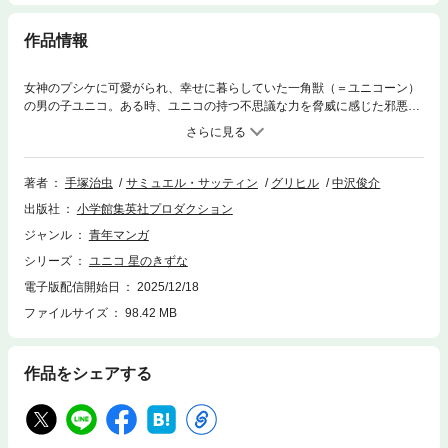
作品情報
女神のプシケに可愛がられ、幸せに暮らしていた一角獣（＝ユニコーン）
の男の子ユニコ。ある時、ユニコの持つ不思議な力を脅威に感じた邪悪な
女神ヴィーナスは、配下の西風（ゼフィルス）に命令して、プシケのもと
から彼を引き離してしまった。女神に逆らえない西風は、ユニコが記憶を
失うまであらゆる場所に運んでは置き去りにしていく──そんななか、と
ある街中で猫のクロエに出会ったユニコは、自身の秘めたパワーを発揮し
著者
手塚治虫
サミュエル・サッティン
グリヒル
中沢俊介
ていくが……？ 手塚治虫の人気キャラクター「ユニコ」の新たな冒険が
出版社
小学館集英社プロダクション
幕を開ける！●収録作品●『Unico: Awakening (Volume 1)』©2025 by Tez
uka Productions Co., Ltd., Octas LLC, Samuel Sattin, and Gurihiru ( Chifuy
ジャンル
青年マンガ
u Sasaki and Naoko Kawano)
シリーズ
ユニコ 星のきずな
電子版配信開始日
2025/12/18
ファイルサイズ
98.42 MB
作品をシェアする