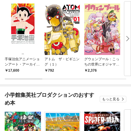
手塚治虫アニメーショ
アトム ザ・ビギニン
グウェンプール：こっ
ワス
ンアート・アーカイブ
グ（１）
ちの世界にオジャマし
ス
ま～す
17,600
792
2,376
2,
小学館集英社プロダクションのおすす
もっと見る
め本