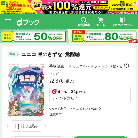
作品検索
カート
はじめての方へ
ユニコ 星のきずな -覚醒編-
最新刊
手塚治虫
サミュエル・サッティン
他2名
マンガ
2,376
(税込)
21
pt
獲得
ポイント詳細
dカード利用でさらにポイント+2%
返品不可
試し読み