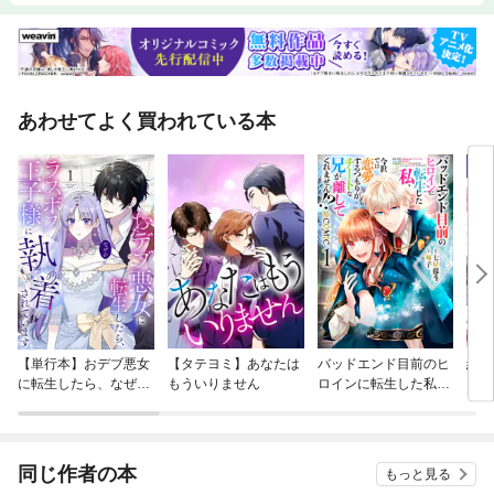
あわせてよく買われている本
【単行本】おデブ悪女
【タテヨミ】あなたは
バッドエンド目前のヒ
結界
に転生したら、なぜか
もういりません
ロインに転生した私、
ラスボス王子様に執着
今世では恋愛するつも
されています
りがチートな兄が離し
てくれません！？@C
OMIC
同じ作者の本
もっと見る