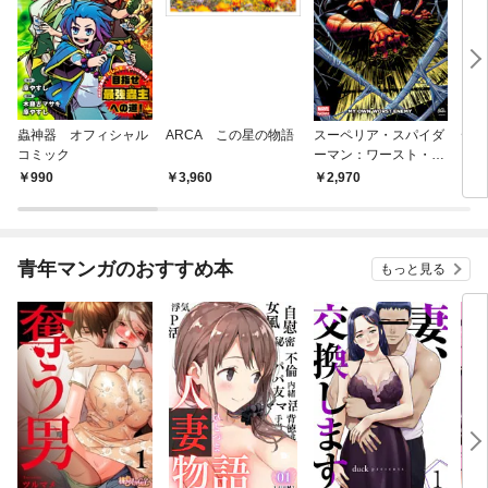
蟲神器 オフィシャル
ARCA この星の物語
スーペリア・スパイダ
デス
コミック
ーマン：ワースト・エ
ン・
ネミー
オブ
990
3,960
2,970
3,
青年マンガのおすすめ本
もっと見る