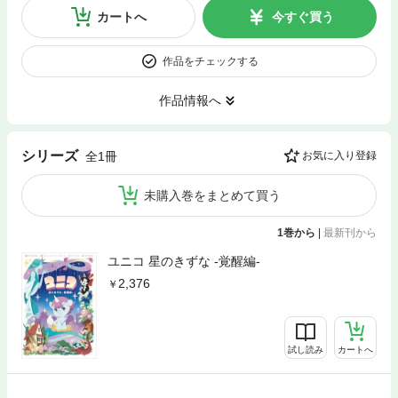
カートへ
今すぐ買う
作品をチェックする
作品情報へ
シリーズ
全1冊
お気に入り登録
未購入巻をまとめて買う
1巻から
|
最新刊から
ユニコ 星のきずな -覚醒編-
2,376
試し読み
カートへ