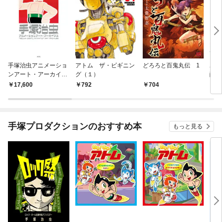
手塚治虫アニメーショ
アトム ザ・ビギニン
どろろと百鬼丸伝 1
ユニ
ンアート・アーカイブ
グ（１）
醒編
ス
17,600
792
704
2,
手塚プロダクションのおすすめ本
もっと見る