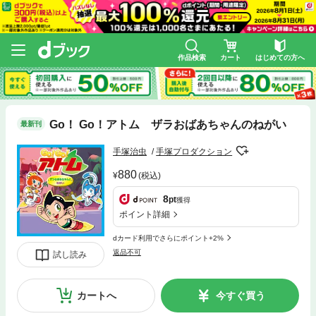
作品検索
カート
はじめての方へ
Go！ Go！アトム ザラおばあちゃんのねがい
最新刊
手塚治虫
手塚プロダクション
880
(税込)
8
pt
獲得
ポイント詳細
dカード利用でさらにポイント+2%
返品不可
試し読み
カートへ
今すぐ買う