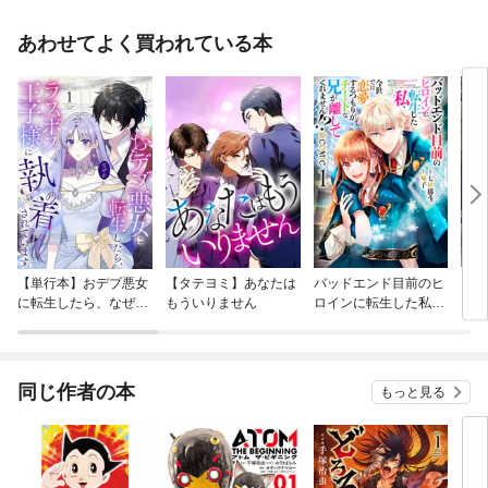
あわせてよく買われている本
【単行本】おデブ悪女
【タテヨミ】あなたは
バッドエンド目前のヒ
【タ
に転生したら、なぜか
もういりません
ロインに転生した私、
リ〜
ラスボス王子様に執着
今世では恋愛するつも
されています
りがチートな兄が離し
てくれません！？@C
OMIC
同じ作者の本
もっと見る