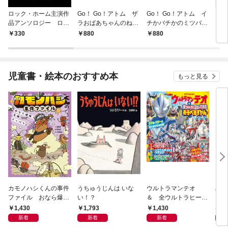
ロック・ホーム主演作
Go！ Go！アトム ザ
Go！ Go！アトム イ
ブ
品アンソロジー ロッ
ラおばあちゃんのねが
チかバチかのミツバチ
1巻
ク祭（フェスティバ
い
ミッション
330
880
880
3
ル）
児童書・絵本のおすすめ本
もっと見る
カモノハシくんの事件
うちゅうじんは いな
ウルトラマンテオ
星の
ファイル おなら爆
い！？
＆ 全ウルトラヒーロ
いグ
弾！ 危機イッパツ編
ー大集合 あそべるず
1,430
1,793
1,430
7
かん
新着
新着
新着