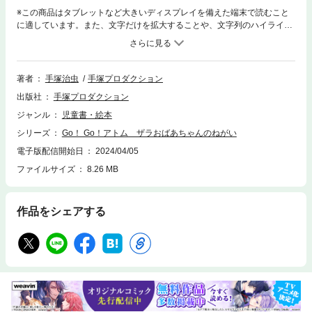
※この商品はタブレットなど大きいディスプレイを備えた端末で読むこと
に適しています。また、文字だけを拡大することや、文字列のハイライ
ト、検索、辞書の参照、引用などの機能が使用できません。ビーチでミッ
ション発生！でもコンピューターＯＴ２が映し出したのはおばあちゃんが
大暴れしている姿。チームアトムがかけつけると、そのザラおばあちゃん
は生まれたばかりのウミガメの赤ちゃんを守るため、リゾート施設の工事
著者
手塚治虫
手塚プロダクション
に抗議中だという。さらにビーチにはカモメやカニという天敵もいっぱ
出版社
手塚プロダクション
い。そんな中、沖では座礁したタンカーから油が漏れ始めた！はたしてチ
ームアトムはミッションコンプリートできるかな？
ジャンル
児童書・絵本
シリーズ
Go！ Go！アトム ザラおばあちゃんのねがい
電子版配信開始日
2024/04/05
ファイルサイズ
8.26 MB
作品をシェアする