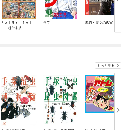
ＦＡＩＲＹ ＴＡＩ
ラフ
黒猫と魔女の教室
Ｌ 超合本版
グ
もっと見る