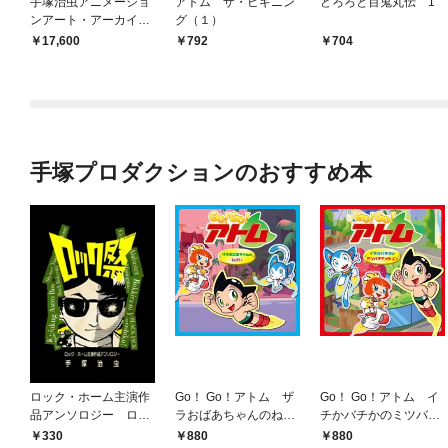
手塚治虫アニメーショ
アトム ザ・ビギニン
どろろと百鬼丸伝 1
ンアート・アーカイブ
グ（１）
ス
17,600
792
704
手塚プロダクションのおすすめ本
ロック・ホーム主演作
Go！ Go！アトム ザ
Go！ Go！アトム イ
品アンソロジー ロッ
ラおばあちゃんのねが
チかバチかのミツバチ
ク祭（フェスティバ
い
ミッション
330
880
880