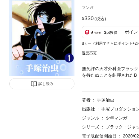
マンガ
330
(税込)
ポイン
3
pt
獲得
dカード利用でさらにポイント+2
返品不可
無免許の天才外科医ブラック
を持たぬことを糾弾されたB
海辺を訪れたB・Jは、5年
試し読み
著者
手塚治虫
出版社
手塚プロダクショ
ジャンル
少年マンガ
シリーズ
ブラック・ジャ
電子版配信開始日
2020/02