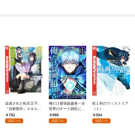
追放された転生王子、
俺だけ最強超越者～全
杖と剣のウィストリア
『自動製作』スキルで
世界のチート師匠に認
（１）
領地を爆速で開拓し最
められた～【単行本】
792
990
594
強の村を作ってしまう
（１）
試読フル
試読フル
試読フル
～最強クラフトスキル
で始める、楽々領地開