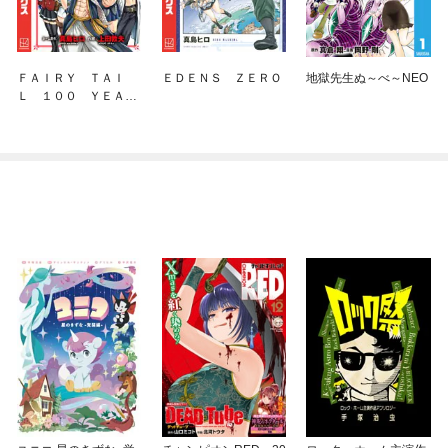
ＦＡＩＲＹ ＴＡＩ
ＥＤＥＮＳ ＺＥＲＯ
地獄先生ぬ～べ～NEO
Ｌ １００ ＹＥＡＲ
Ｓ ＱＵＥＳＴ