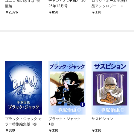
ユニコ 星のきずな -覚
チャンピオンRED 20
ロック・ホーム主演作
醒編-
25年12月号
品アンソロジー ロッ
ク祭（フェスティバ
2,376
850
330
ル）
ブラック・ジャック カ
ブラック・ジャック
サスピション
ラー特別編集版 1巻
1巻
330
330
330