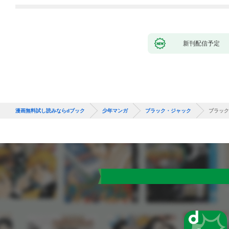
バーと世界に復讐＆
『ざまぁ！』します！
（１）
新刊配信予定
漫画無料試し読みならdブック
少年マンガ
ブラック・ジャック
ブラック