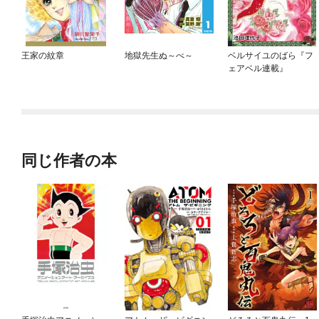
王家の紋章
地獄先生ぬ～べ～
ベルサイユのばら『フ
ェアベル連載』
同じ作者の本