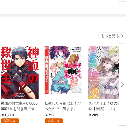
もっと見る
神血の救世主～0.0000
転生したら第七王子だ
スパダリ王子様の狂い
0001％を引き当て最強
ったので、気ままに魔
愛【単話】（１）
へ～【電子書籍特典
術を極めます（１）
1,210
792
209
付】（１）
試読フル
試読フル