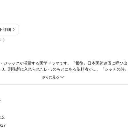
ト詳細
%
・ジャックが活躍する医学ドラマです。『報復』日本医師連盟に呼び出
・J。刑務所に入れられたB・Jのもとにある依頼者が…。『シャチの詩
前のある悲劇を語りはじめ… 他、9話を収録。
ン
ック
/27