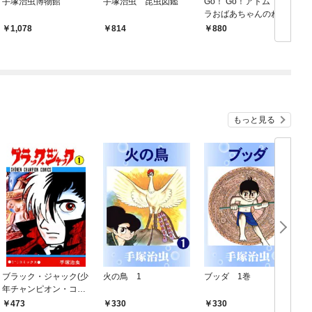
手塚治虫博物館
手塚治虫 昆虫図鑑
Go！ Go！アトム ザ
G
ラおばあちゃんのねが
い
1,078
814
880
もっと見る
ブラック・ジャック(少
火の鳥 1
ブッダ 1巻
年チャンピオン・コミ
ックス) 1
473
330
330