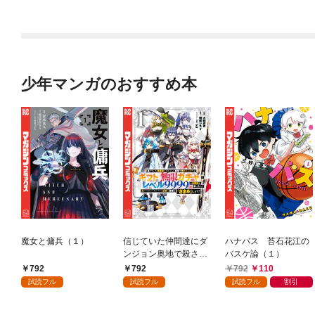
ル）
少年マンガのおすすめ本
魔女と傭兵（１）
信じていた仲間達にダ
ハナバス 苔石花江の
ンジョン奥地で殺され
バスケ論（１）
かけたがギフト『無限
792
792
792
110
ガチャ』でレベル９９
試読フル
試読フル
試読フル
割引
９９の仲間達を手に入
れて元パーティーメン