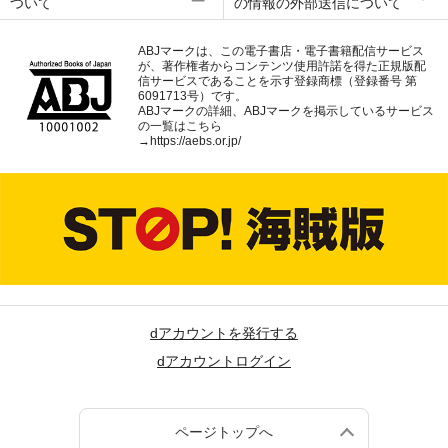
ついて
の情報の外部送信について
ABJマークは、この電子書店・電子書籍配信サービス
が、著作権者からコンテンツ使用許諾を得た正規版配
信サービスであることを示す登録商標（登録番号 第
6091713号）です。
ABJマークの詳細、ABJマークを掲示しているサービス
の一覧はこちら
→
https://aebs.or.jp/
dアカウントを発行する
dアカウントログイン
ページトップへ