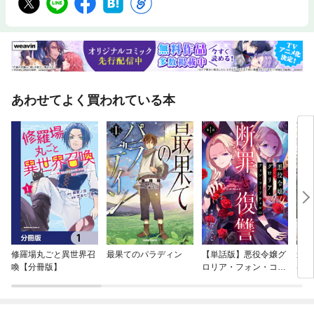
あわせてよく買われている本
修羅場丸ごと異世界召
最果てのパラディン
【単話版】悪役令嬢グ
追放
喚【分冊版】
ロリア・フォン・コー
はゲ
ドウェルの断罪と復讐
る
@COMIC