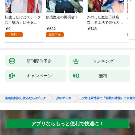
転生したけどステータ
創成魔法の再現者 1
きのした魔法工務店
王位
ス「魅力」に全振
異世界工法で最強の家
兆候
り！？(1)
づくりを（コミック）
入れ
0
682
0
748
１
る。
無料
試読フル
新刊配信予定
ランキング
キャンペーン
無料
漫画無料試し読みならdブック
少年マンガ
少女は異世界で『殺戮の才能』に目覚め
アプリならもっと便利で快適に！