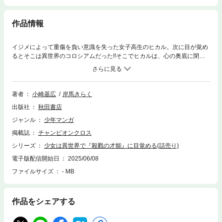
作品情報
イジメによって重傷を負い意識を失った女子高生のヒカル。次に目が覚め
るとそこは異世界のコロシアムだった!!そこでヒカルは、心の奥底に閉じ
込めていた、とある圧倒的な才能に目覚める──。
著者
小崎基広
岸馬きらく
出版社
秋田書店
ジャンル
少年マンガ
掲載誌
チャンピオンクロス
シリーズ
少女は異世界で『殺戮の才能』に目覚める(話売り)
電子版配信開始日
2025/06/08
ファイルサイズ
- MB
作品をシェアする