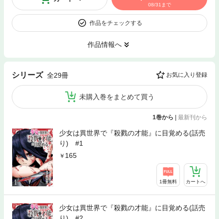
08/31まで
作品をチェックする
作品情報へ
シリーズ
全29冊
お気に入り登録
未購入巻をまとめて買う
1巻から
|
最新刊から
少女は異世界で『殺戮の才能』に目覚める(話売
り) #1
165
1冊無料
カートへ
少女は異世界で『殺戮の才能』に目覚める(話売
り) #2