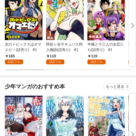
次のトピックスはオマ
阿佐ヶ谷サキュバス同
半蔵と十三人の女忍た
弱虫
エだ！(話売り) #1
人物語(話売り) #1
ち(話売り) #1
IKE
165
110
110
6
試読フル
試読フル
試読フル
試
少年マンガのおすすめ本
もっと見る