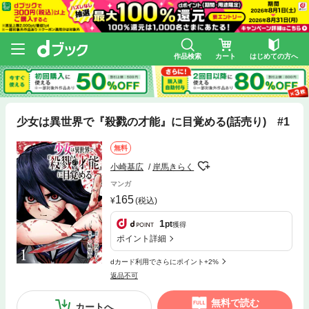
作品検索
カート
はじめての方へ
少女は異世界で『殺戮の才能』に目覚める(話売り) #1
無料
小崎基広
岸馬きらく
マンガ
165
(税込)
1
pt
獲得
ポイント詳細
dカード利用でさらにポイント+2%
返品不可
無料で読む
カートへ