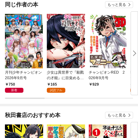
同じ作者の本
もっと見る
月刊少年チャンピオン
少女は異世界で『殺戮
チャンピオンRED 2
妻か
2026年9月号
の才能』に目覚める
026年9月号
たち
(話売り) #1
750
165
7
929
新着
試読フル
試
秋田書店のおすすめ本
もっと見る