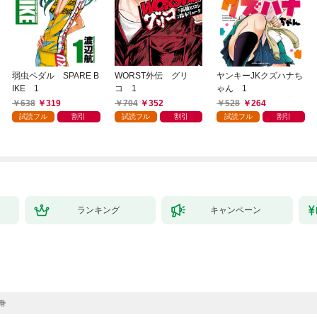
弱虫ペダル SPARE B
WORST外伝 グリ
ヤンキーJKクズハナち
IKE 1
コ 1
ゃん 1
638
319
704
352
528
264
試読フル
割引
試読フル
割引
試読フル
割引
ランキング
キャンペーン
巻