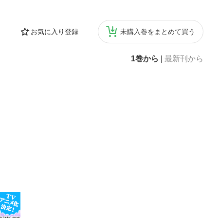
お気に入り登録
未購入巻をまとめて買う
1巻から
|
最新刊から