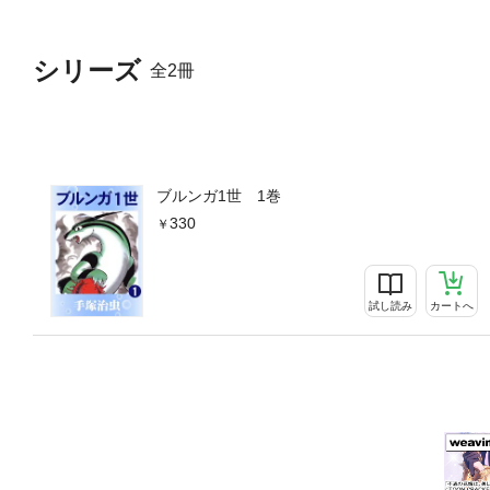
シリーズ
全2冊
ブルンガ1世 1巻
330
試し読み
カートへ