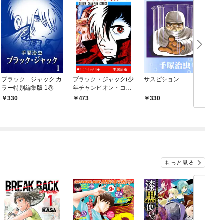
ブラック・ジャック カ
ブラック・ジャック(少
サスピション
ラー特別編集版 1巻
年チャンピオン・コミ
ックス) 1
330
473
330
もっと見る