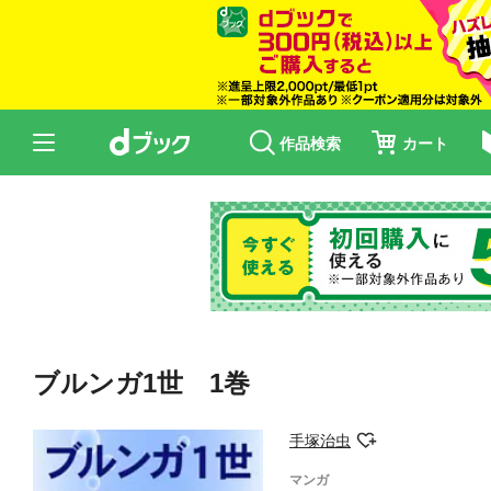
作品検索
カート
ブルンガ1世 1巻
手塚治虫
マンガ