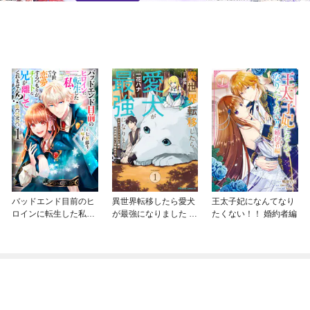
バッドエンド目前のヒ
異世界転移したら愛犬
王太子妃になんてなり
ロインに転生した私、
が最強になりました ～
たくない！！ 婚約者編
今世では恋愛するつも
シルバーフェンリルと
りがチートな兄が離し
俺が異世界暮らしを始
てくれません！？@C
めたら～ THE COMIC
OMIC