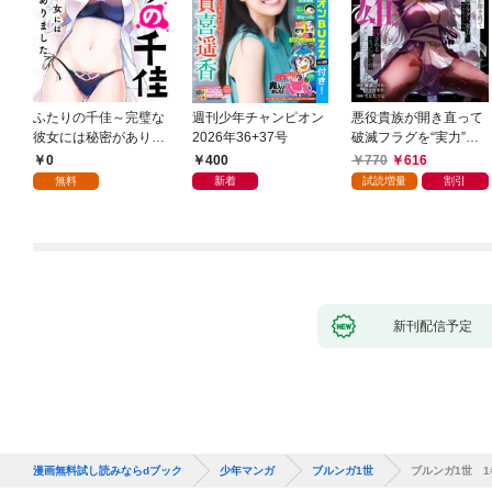
ふたりの千佳～完璧な
週刊少年チャンピオン
悪役貴族が開き直って
彼女には秘密がありま
2026年36+37号
破滅フラグを“実力”で
した(1)
叩き折っていたら、い
0
400
770
616
つの間にかヒロイン達
無料
新着
試読増量
割引
から英雄視されるよう
になった件（コミッ
ク） 1巻
新刊配信予定
漫画無料試し読みならdブック
少年マンガ
ブルンガ1世
ブルンガ1世 1