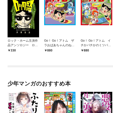
ロック・ホーム主演作
Go！ Go！アトム ザ
Go！ Go！アトム イ
品アンソロジー ロッ
ラおばあちゃんのねが
チかバチかのミツバチ
ク祭（フェスティバ
い
ミッション
330
880
880
ル）
少年マンガのおすすめ本