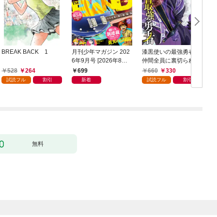
BREAK BACK 1
月刊少年マガジン 202
漆黒使いの最強勇者
6年9月号 [2026年8月6
仲間全員に裏切られた
日発売]
ので最強の魔物と組み
528
264
699
660
330
ます 1巻
試読フル
割引
新着
試読フル
割引
無料