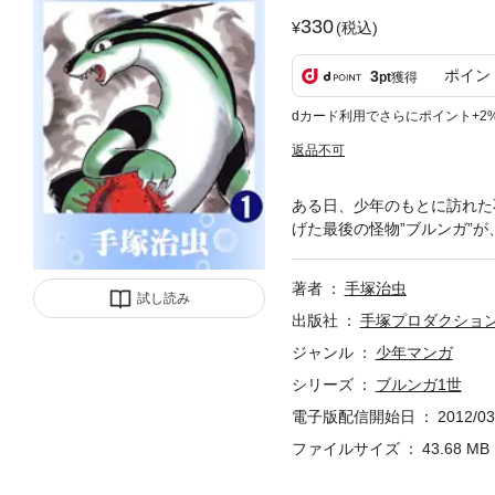
330
(税込)
ポイン
3
pt
獲得
dカード利用でさらにポイント+2
返品不可
ある日、少年のもとに訪れた
げた最後の怪物”ブルンガ”が
著者
手塚治虫
試し読み
出版社
手塚プロダクショ
ジャンル
少年マンガ
シリーズ
ブルンガ1世
電子版配信開始日
2012/03
ファイルサイズ
43.68 MB