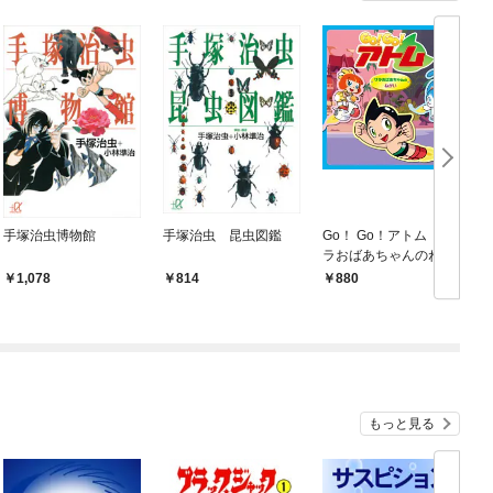
手塚治虫博物館
手塚治虫 昆虫図鑑
Go！ Go！アトム ザ
G
ラおばあちゃんのねが
い
1,078
814
880
もっと見る