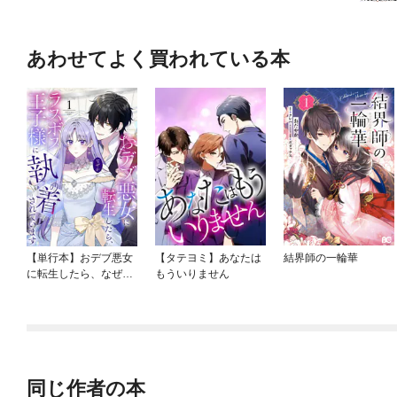
あわせてよく買われている本
【単行本】おデブ悪女
【タテヨミ】あなたは
結界師の一輪華
に転生したら、なぜか
もういりません
ラスボス王子様に執着
されています
同じ作者の本