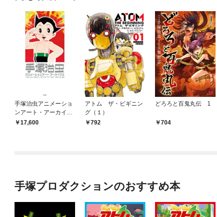
手塚治虫アニメーショ
アトム ザ・ビギニン
どろろと百鬼丸伝 1
ンアート・アーカイブ
グ（１）
ス
17,600
792
704
手塚プロダクションのおすすめ本