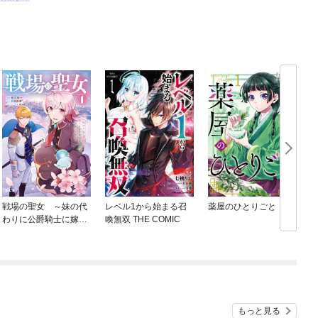
戦場の聖女 ～妹の代
レベル1から始まる召
薬屋のひとりごと
わりに公爵騎士に嫁ぐ
喚無双 THE COMIC
ことになりましたが、
今は幸せです～
もっと見る