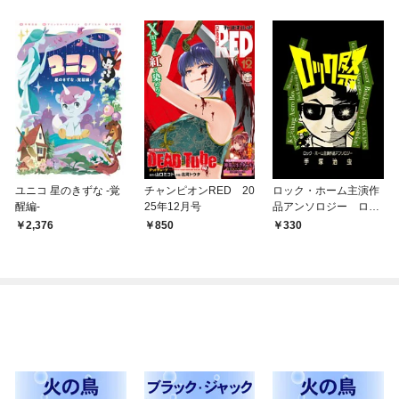
ユニコ 星のきずな -覚
チャンピオンRED 20
ロック・ホーム主演作
醒編-
25年12月号
品アンソロジー ロッ
ク祭（フェスティバ
2,376
850
330
ル）