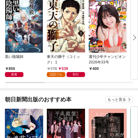
黒い陰陽師
東天の獅子（コミッ
週刊少年チャンピオン
キマ
ク） 1
2026年33号
850
770
539
400
1,
新着
試読フル
割引
朝日新聞出版のおすすめ本
もっと見る