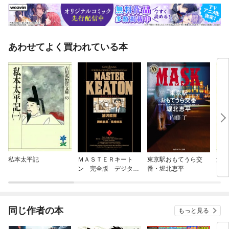
あわせてよく買われている本
私本太平記
ＭＡＳＴＥＲキート
東京駅おもてうら交
源頼
ン 完全版 デジタル
番・堀北恵平
Ver.
同じ作者の本
もっと見る