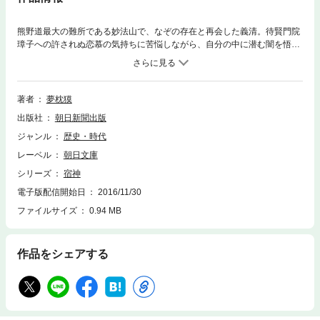
熊野道最大の難所である妙法山で、なぞの存在と再会した義清。待賢門院
璋子への許されぬ恋慕の気持ちに苦悩しながら、自分の中に潜む闇を悟
る。そして、鳥羽上皇の御前で一首の歌を詠んだことをきっかけに、つい
にある決意をする…
著者
夢枕獏
出版社
朝日新聞出版
ジャンル
歴史・時代
レーベル
朝日文庫
シリーズ
宿神
電子版配信開始日
2016/11/30
ファイルサイズ
0.94 MB
作品をシェアする