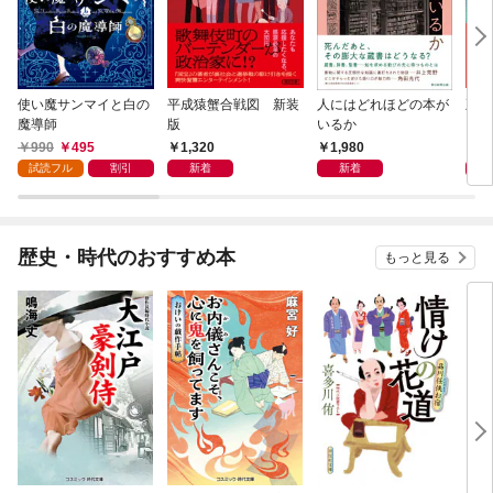
使い魔サンマイと白の
平成猿蟹合戦図 新装
人にはどれほどの本が
五二
魔導師
版
いるか
990
495
1,320
1,980
1,
試読フル
割引
新着
新着
歴史・時代のおすすめ本
もっと見る