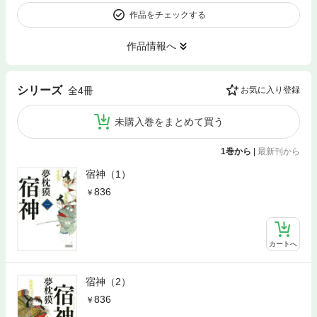
作品をチェックする
作品情報へ
シリーズ
全4冊
お気に入り登録
未購入巻をまとめて買う
1巻から
|
最新刊から
宿神（1）
836
カートへ
宿神（2）
836