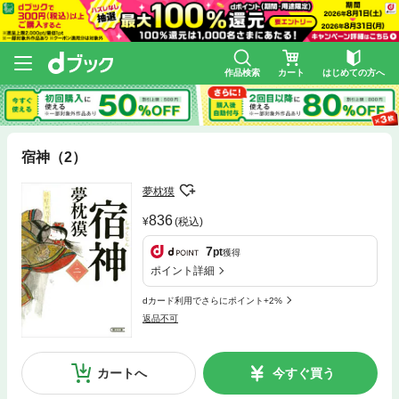
作品検索
カート
はじめての方へ
宿神（2）
夢枕獏
836
(税込)
7
pt
獲得
ポイント詳細
dカード利用でさらにポイント+2%
返品不可
カートへ
今すぐ買う