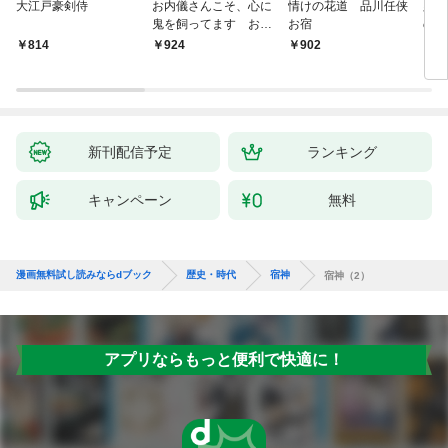
大江戸豪剣侍
お内儀さんこそ、心に
情けの花道 品川任侠
必殺
鬼を飼ってます おけ
お宿
の弦
いの戯作手帖
814
924
902
8
新刊配信予定
ランキング
キャンペーン
無料
漫画無料試し読みならdブック
歴史・時代
宿神
宿神（2）
アプリならもっと便利で快適に！