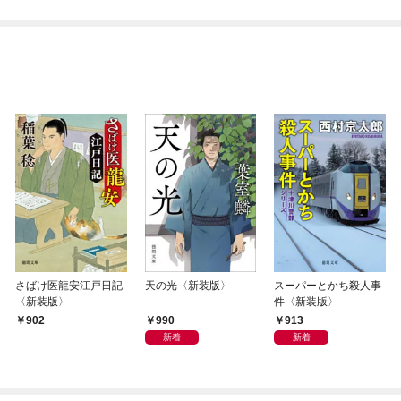
さばけ医龍安江戸日記
天の光〈新装版〉
スーパーとかち殺人事
〈新装版〉
件〈新装版〉
990
913
902
新着
新着