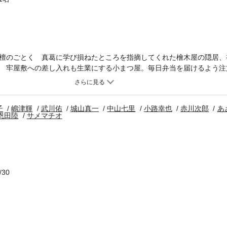
檀のごとく 真葛に学び損ねたところを指摘してくれた檜木屋の隠居、
 牢屋敷への差し入れも生業にする小まつ屋。毎日弁当を届けるよう注
お師匠は水を汲む姿も艶っぽく、鉄二は目が離せなくなるのだが─武川 
「よいことも悪いことも顔に出してはならぬ」春鷗の教えに三鬼は耐え
真一 溶かし屋【連載小説 警察＆ミステリー】中山七里 正義の銃弾小路
子
嶋津輝
武川佑
城山真一
中山七里
小路幸也
赤川次郎
あ
KS(ナイトホークス)赤川次郎 盗みと恋の手ほどきは【連載小説 歴史＆時代
恩田陸
サメマチオ
 風味絶佳】吉田篤弘 月とコーヒー【連載小説 妖異幻怪】夢枕 獏 闇
陸 群青の王国【マンガ】サメマチオ 追読人間臨終図巻
/30