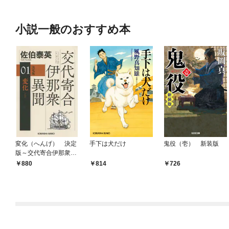
小説一般のおすすめ本
変化（へんげ） 決定
手下は犬だけ
鬼役（壱） 新装版
版～交代寄合伊那衆異
聞（1）～
880
814
726