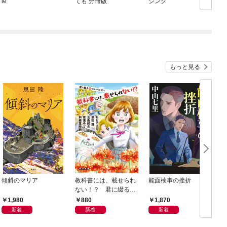
le
ても 分冊版
シング
もっと見る
傾斜のマリア
教科書には、載せられ
能面検事の挫折
ない！？ 君に綴る５
つのパロディ
1,980
880
1,870
新着
新着
新着