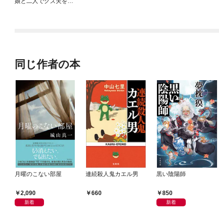
娘と二人でクズ夫を捨
てます【分冊版】
同じ作者の本
月曜のこない部屋
連続殺人鬼カエル男
黒い陰陽師
2,090
850
660
新着
新着