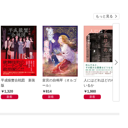
もっと見る
平成猿蟹合戦図 新装
皇宮の自鳴琴（オルゴ
人にはどれほどの本が
版
ール）
いるか
1,320
814
1,980
新着
新着
新着