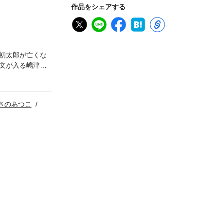
作品をシェアする
初太郎が亡くな
文が入る嶋津
佑 下曾根三
られず─【連載小
幸也 HOTEL
さのあつこ
】あさのあつこ お
狩り師 摩多羅神