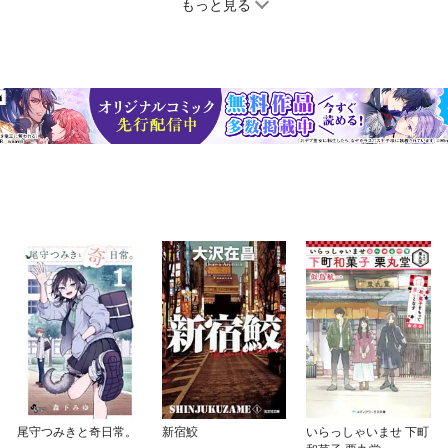
もっと見る
尾守つみきと奇日常。
新宿鮫
いらっしゃいませ 下町