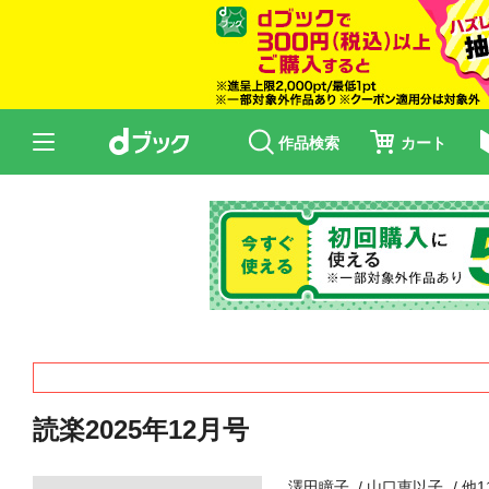
作品検索
カート
読楽2025年12月号
澤田瞳子
山口恵以子
他1