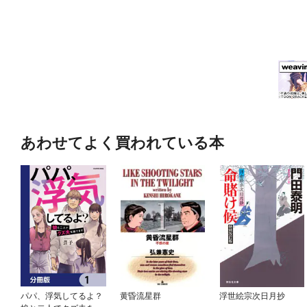
あわせてよく買われている本
パパ、浮気してるよ？
黄昏流星群
浮世絵宗次日月抄