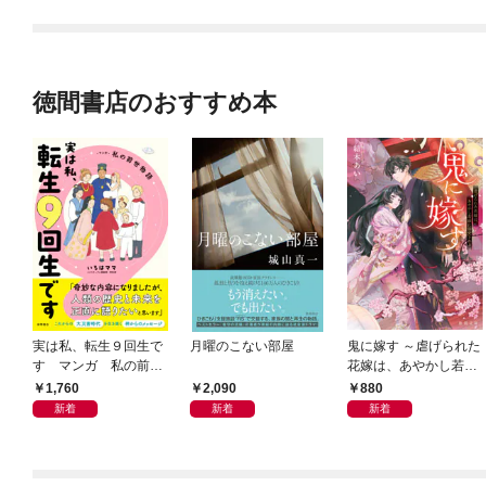
徳間書店のおすすめ本
実は私、転生９回生で
月曜のこない部屋
鬼に嫁す ～虐げられた
す マンガ 私の前世
花嫁は、あやかし若頭
物語
に溺愛される～
1,760
2,090
880
新着
新着
新着