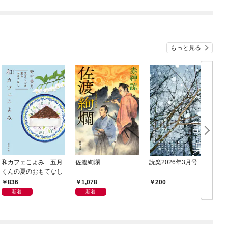
もっと見る
和カフェこよみ 五月
佐渡絢爛
読楽2026年3月号
くんの夏のおもてなし
836
1,078
200
新着
新着