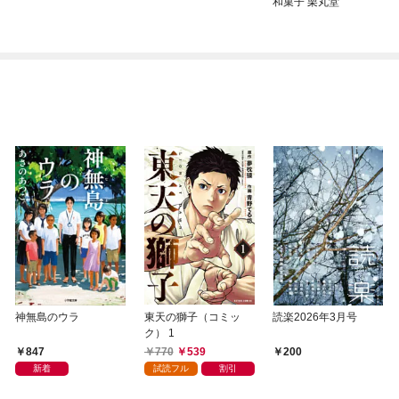
和菓子 栗丸堂
神無島のウラ
東天の獅子（コミッ
読楽2026年3月号
ク） 1
847
770
539
200
新着
試読フル
割引