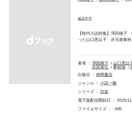
返品不可
【時代小説特集】澤田瞳子 
った山口恵以子 弁当屋春秋
輝 所作教え〼 所作指南の
鬼、女医の玄妙なるを知る 
説 社会派サスペンス】城山
著者
澤田瞳子
山口恵以
(ホテル) NIGHTHAW
吉田篤弘
夢枕獏
もみいたします 参【連載小説
出版社
徳間書店
(ま た ら がみ)恩田 
ジャンル
小説一般
シリーズ
読楽
電子版配信開始日
2025/11
ファイルサイズ
- MB