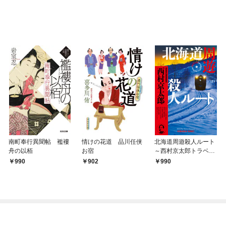
南町奉行異聞帖 襤褸
情けの花道 品川任侠
北海道周遊殺人ルート
舟の以栢
お宿
～西村京太郎トラベル
ミステリー・セレクシ
990
902
990
ョン（1）～