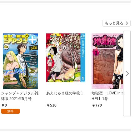
もっと見る
ジャンプ＋デジタル雑
あえじゅま様の学校 1
地獄恋 LOVE in the
誌版 2021年5月号
HELL 1巻
0
536
770
無料