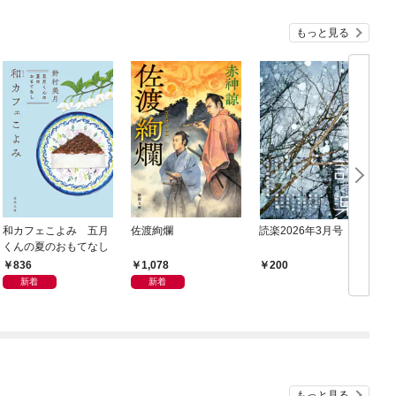
もっと見る
和カフェこよみ 五月
佐渡絢爛
読楽2026年3月号
くんの夏のおもてなし
836
1,078
200
新着
新着
もっと見る