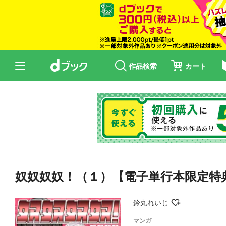
作品検索
カート
奴奴奴奴！（１）【電子単行本限定特
鈴丸れいじ
マンガ