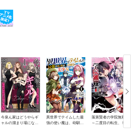
今泉ん家はどうやらギ
異世界でテイムした最
落第賢者の学院無双
ャルの溜まり場になっ
強の使い魔は、幼馴染
～二度目の転生、Ｓラ
てるらしい～DEEP～
の美少女でした
ンクチート魔術師冒険
録～