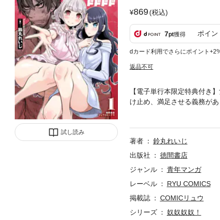
869
(税込)
ポイン
7
pt
獲得
dカード利用でさらにポイント+2
返品不可
【電子単行本限定特典付き】
け止め、満足させる義務があ
欲望に塗れた近未来フェティ
1話～第4話を電子書籍化し
試し読み
著者
鈴丸れいじ
出版社
徳間書店
ジャンル
青年マンガ
レーベル
RYU COMICS
掲載誌
COMICリュウ
シリーズ
奴奴奴奴！