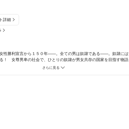
ト詳細
%
女性勝利宣言から１５０年——。全ての男は奴隷である——。奴隷には
る！ 女尊男卑の社会で、ひとりの奴隷が男女共存の国家を目指す物語
ッシュ・ディストピア！※本コンテンツはCOMICリュウWEB掲載の
たものです。【単話版】との重複購入にご注意ください。