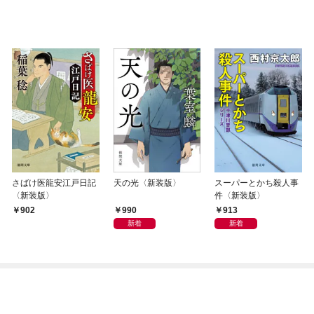
さばけ医龍安江戸日記
天の光〈新装版〉
スーパーとかち殺人事
〈新装版〉
件〈新装版〉
990
913
902
新着
新着