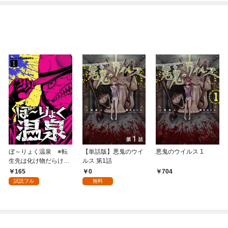
ぼ～りょく温泉 ※転
【単話版】悪鬼のウイ
悪鬼のウイルス 1
生先は化け物だらけの
ルス 第1話
ホラゲ世界！ 妻を守り
165
0
704
アイテム集めて脱出
試読フル
無料
だ！ お●ぱいポロリも
ありまっせ♪(1)