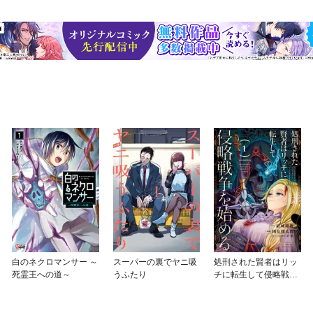
白のネクロマンサー ～
スーパーの裏でヤニ吸
処刑された賢者はリッ
死霊王への道～
うふたり
チに転生して侵略戦争
を始める