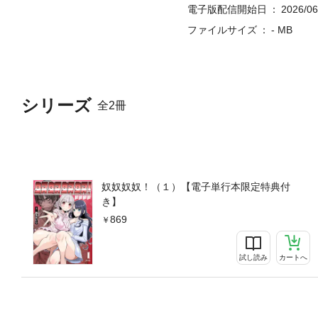
電子版配信開始日
2026/06
ファイルサイズ
- MB
シリーズ
全2冊
奴奴奴奴！（１）【電子単行本限定特典付
き】
869
試し読み
カートへ