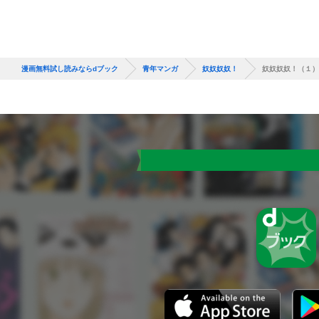
漫画無料試し読みならdブック
青年マンガ
奴奴奴奴！
奴奴奴奴！（１）