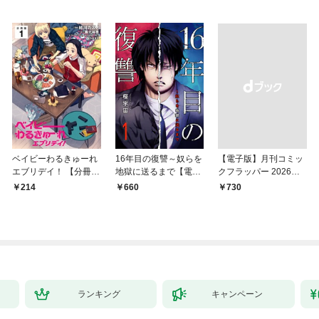
ベイビーわるきゅーれ
16年目の復讐～奴らを
【電子版】月刊コミッ
エブリデイ！ 【分冊
地獄に送るまで【電子
クフラッパー 2026年9
版】 1
単行本版】１
月号
214
660
￥730
ランキング
キャンペーン