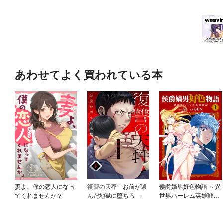
あわせてよく買われている本
妻よ、僕の恋人になっ
復讐の天秤—お前が選
侯爵嫡男好色物語 ～異
てくれませんか？
んだ地獄に堕ちろ—
世界ハーレム英雄戦記
～