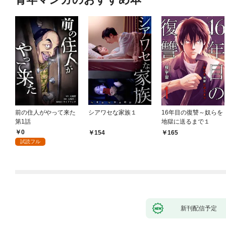
前の住人がやって来た
シアワセな家族１
16年目の復讐～奴らを
第1話
地獄に送るまで１
0
154
165
試読フル
新刊配信予定