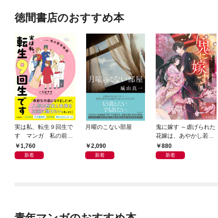
徳間書店のおすすめ本
実は私、転生９回生で
月曜のこない部屋
鬼に嫁す ～虐げられた
す マンガ 私の前世
花嫁は、あやかし若頭
物語
に溺愛される～
1,760
2,090
880
新着
新着
新着
青年マンガのおすすめ本