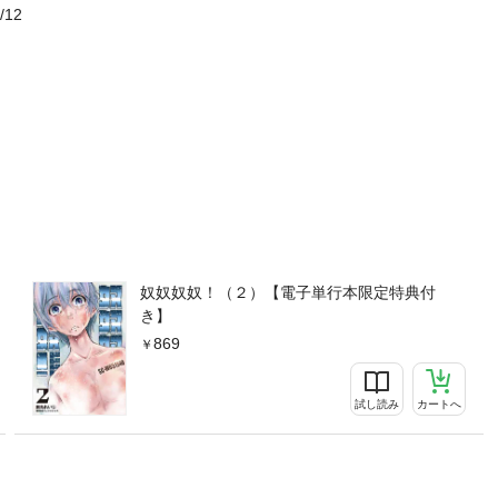
/12
奴奴奴奴！（２）【電子単行本限定特典付
き】
869
試し読み
カートへ