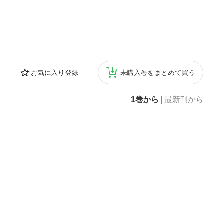
お気に入り登録
未購入巻をまとめて買う
1巻から
|
最新刊から