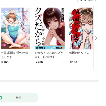
一日1回俺の理性が負
ひかりちゃんはクズだ
傾国のカルマ 1
けるとき1
から 【分冊版】 1
版
165
286
100
無料