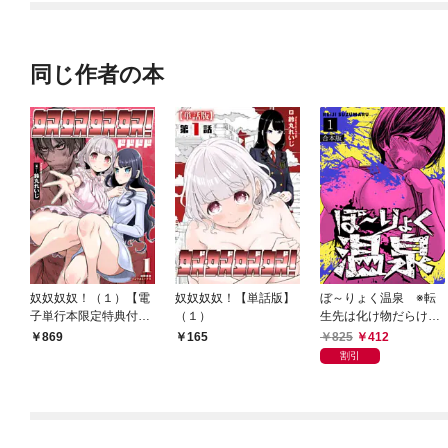
同じ作者の本
奴奴奴奴！（１）【電
奴奴奴奴！【単話版】
ぼ～りょく温泉 ※転
子単行本限定特典付
（１）
生先は化け物だらけの
き】
ホラゲ世界！ 妻を守り
825
412
869
165
アイテム集めて脱出
割引
だ！ お●ぱいポロリも
ありまっせ♪【合本
版】(1)