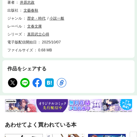
木小太郎（のちの鈴木右近）は、父母の無念を晴らすべく、怨敵・中山九
著者
井原忠政
兵衛を追う。恩義ある真田信幸夫妻への忠誠と両親の仇討ち、二つの本懐
出版社
文藝春秋
を全うしようとした右近が貫いた「純情」とは——。 「三河雑兵心得」
「北近江合戦心得」シリーズに続く「井原忠政戦国三部作」となる「真田
ジャンル
歴史・時代
小説一般
武士心得」シリーズが堂々の開幕！ 叔父の裏切りで全てを失った鈴木右
レーベル
文春文庫
近。心に誓ったのはただ一つ、両親の無念を晴らすための復讐だった。孤
児となった彼を拾い、その成長を温かく見守る主君・真田信幸夫妻。主へ
シリーズ
真田武士心得
の忠義と仇討の狭間で、ひとりの若者が己の信義を貫くため、野太刀を振
電子版配信開始日
2025/10/07
るう。激動の戦国時代を駆け抜ける男の、熱き魂の成長物語が今、幕を開
ファイルサイズ
0.68 MB
ける！ 鈴木右近、主君のためなら命も惜しくはない。 ただ、親の仇を討
つまでは——。
作品をシェアする
あわせてよく買われている本