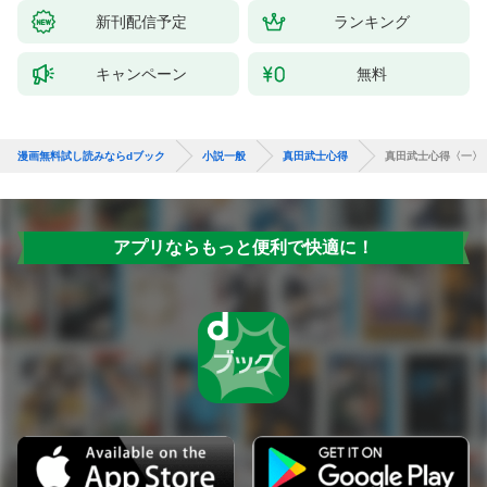
新刊配信予定
ランキング
キャンペーン
無料
漫画無料試し読みならdブック
小説一般
真田武士心得
真田武士心得〈一〉
アプリならもっと便利で快適に！