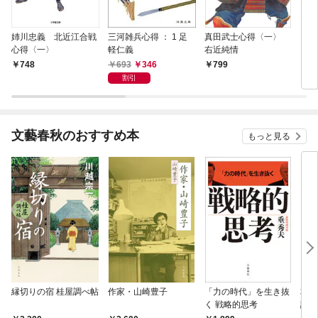
姉川忠義 北近江合戦
三河雑兵心得 ： 1 足
真田武士心得〈一〉
うつ
心得〈一〉
軽仁義
右近純情
693
346
748
799
7
割引
文藝春秋のおすすめ本
もっと見る
縁切りの宿 桂屋調べ帖
作家・山崎豊子
「力の時代」を生き抜
本当
く 戦略的思考
話）