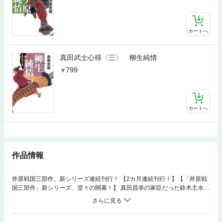
カートへ
真田武士心得〈三〉 柳生純情
799
カートへ
作品情報
井原戦国三部作、新シリーズ連続刊行！ 【2カ月連続刊行！】【「井原戦
国三部作」新シリーズ、堂々の開幕！】 真田昌幸の家臣だった鈴木主水
は、名胡桃城事件の責任を取って立ったまま切腹して果てた。その正妻・
志野も夫の後を追って殉死。遺児である鈴木小太郎には、真田家家臣団か
ら厳しい目が向けられていた。 真田信幸に仕えることとなった主人公・鈴