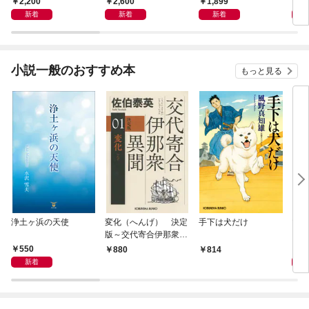
2,200
2,600
1,899
1,
新着
新着
新着
小説一般のおすすめ本
もっと見る
浄土ヶ浜の天使
変化（へんげ） 決定
手下は犬だけ
マリ
版～交代寄合伊那衆異
聞（1）～
550
1,
880
814
新着