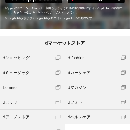
Appleのロゴ、App Storeは、米国もしくはその他の国や地域におけるApple Inc.の商標で
す。App Storeは、Apple Inc.のサービスマークです。
Google Play および Google Play ロゴは Google LLC の商標です。
dマーケットストア
dショッピング
d fashion
dミュージック
dカーシェア
Lemino
dマガジン
dヒッツ
dフォト
dアニメストア
dヘルスケア