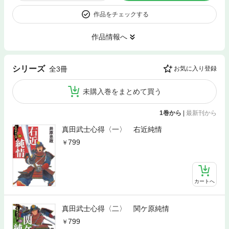
作品をチェックする
作品情報へ
シリーズ
全3冊
お気に入り登録
未購入巻をまとめて買う
1巻から
|
最新刊から
真田武士心得〈一〉 右近純情
799
カートへ
真田武士心得〈二〉 関ケ原純情
799