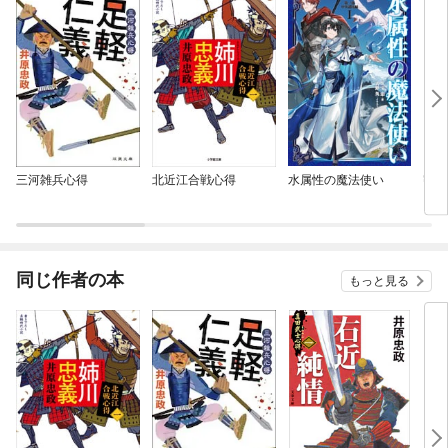
三河雑兵心得
北近江合戦心得
水属性の魔法使い
密命
同じ作者の本
もっと見る