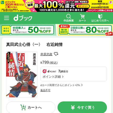
作品検索
カート
はじめての方へ
真田武士心得〈一〉 右近純情
井原忠政
799
(税込)
7
pt
獲得
ポイント詳細
dカード利用でさらにポイント+2%
返品不可
カートへ
今すぐ買う