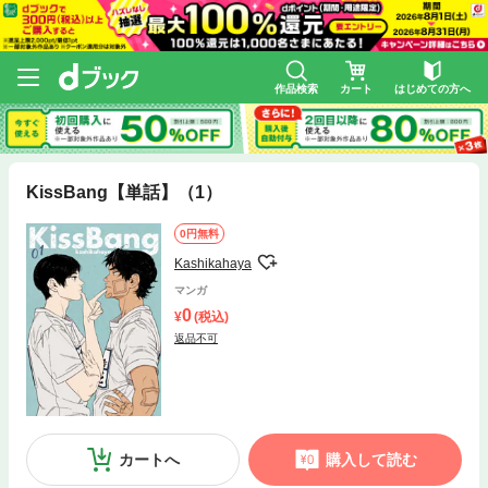
作品検索
カート
はじめての方へ
KissBang【単話】（1）
0円無料
Kashikahaya
マンガ
0
(税込)
返品不可
カートへ
購入して読む