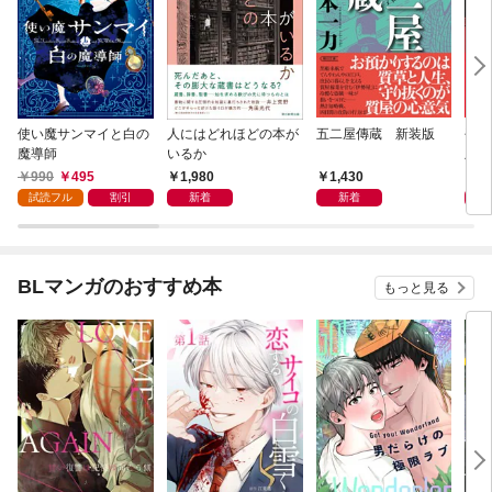
使い魔サンマイと白の
人にはどれほどの本が
五二屋傳蔵 新装版
平成
魔導師
いるか
版
990
495
1,980
1,430
1,
試読フル
割引
新着
新着
BLマンガのおすすめ本
もっと見る