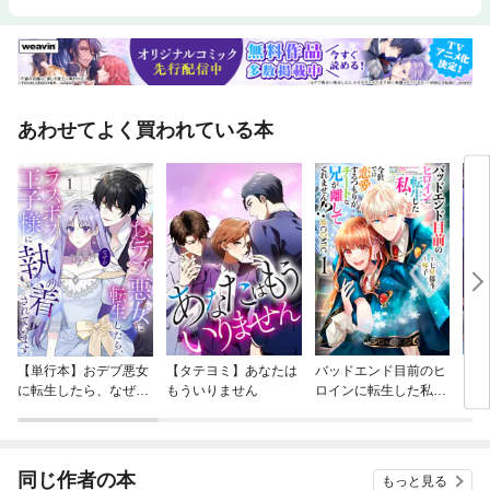
あわせてよく買われている本
【単行本】おデブ悪女
【タテヨミ】あなたは
バッドエンド目前のヒ
【タ
に転生したら、なぜか
もういりません
ロインに転生した私、
リ〜
ラスボス王子様に執着
今世では恋愛するつも
されています
りがチートな兄が離し
てくれません！？@C
OMIC
同じ作者の本
もっと見る