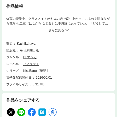
作品情報
体育の授業中、クラスメイトがキスの話で盛り上がっているのを聞きなが
ら花形 七二三（はながた なじみ）は不思議に思っていた。「どうしてち
ゅーなんてしたいと思うんだ？」そこに通りかかった猪去 深敦（いさり
みつる）が突如、声をかけてきた。──「ちゅーしたらドーパミンが出て
興奮するんだって」（第1話『キスと絆創膏』より）中学校で出会った二
人が高校生になり、やがて大人になるまで──。心動いた「決定的な一
著者
Kashikahaya
瞬」に焦点をあてた、疾走感あふれる珠玉の短編集。
出版社
朝日新聞出版
ジャンル
BLマンガ
レーベル
ソノラマ＋
シリーズ
KissBang【単話】
電子版配信開始日
2026/05/01
ファイルサイズ
8.31 MB
作品をシェアする