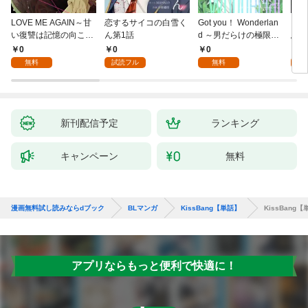
LOVE ME AGAIN～甘
恋するサイコの白雪く
Got you！ Wonderlan
ビバ
い復讐は記憶の向こう
ん第1話
d ～男だらけの極限ラ
鳥は
側～(1)
ブ～(1)
【全
0
0
0
0
無料
試読フル
無料
新刊配信予定
ランキング
キャンペーン
無料
漫画無料試し読みならdブック
BLマンガ
KissBang【単話】
KissBang
アプリならもっと便利で快適に！