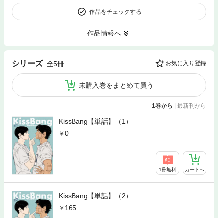
作品をチェックする
作品情報へ
シリーズ
全5冊
お気に入り登録
未購入巻をまとめて買う
1巻から
|
最新刊から
KissBang【単話】（1）
0
1冊無料
カートへ
KissBang【単話】（2）
165