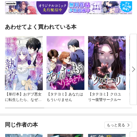
あわせてよく買われている本
【単行本】おデブ悪女
【タテヨミ】あなたは
【タテヨミ】クロユ
病弱
に転生したら、なぜか
もういりません
リ〜復讐サークル〜
が、
ラスボス王子様に執着
ぎて
されています
たち
ね！
同じ作者の本
もっと見る