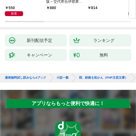
版～交代寄合伊那衆異
聞（1）～
550
1,
880
814
新着
新刊配信予定
ランキング
キャンペーン
無料
漫画無料試し読みならdブック
小説一般
我、鉄路を拓かん（PHP文芸文庫）
アプリならもっと便利で快適に！