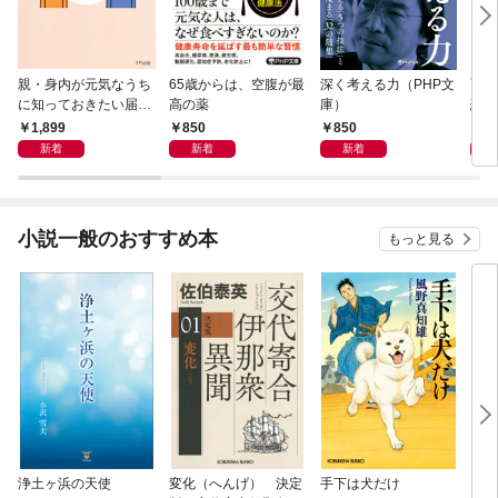
親・身内が元気なうち
65歳からは、空腹が最
深く考える力（PHP文
面白
に知っておきたい届
高の薬
庫）
恐竜
出・手続きの準備（き
1,899
850
850
9
ずな出版）
新着
新着
新着
小説一般のおすすめ本
もっと見る
浄土ヶ浜の天使
変化（へんげ） 決定
手下は犬だけ
マリ