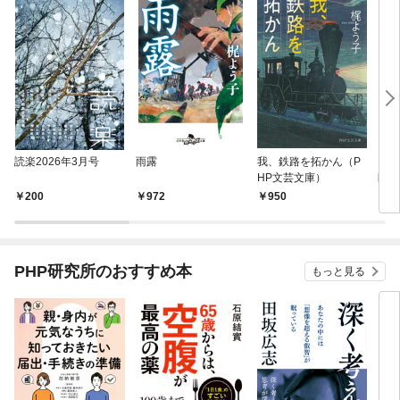
読楽2026年3月号
雨露
我、鉄路を拓かん（P
いろ
HP文芸文庫）
郎人
200
972
950
7
PHP研究所のおすすめ本
もっと見る