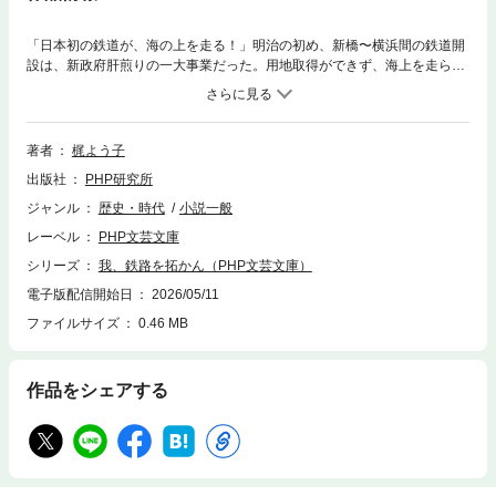
「日本初の鉄道が、海の上を走る！」明治の初め、新橋〜横浜間の鉄道開
設は、新政府肝煎りの一大事業だった。用地取得ができず、海上を走らせ
る部分もある難工事。勝海舟からアメリカの蒸気車の話を聞き、政府の役
人・井上勝から頼まれて、芝〜品川間の海上に建設する「築堤」部分を請
け負ったのが、本書の主人公・平野屋弥市である。工期は二年余りと短
く、失敗は許されない。弥市が集めた仲間に井上勝、そしてイギリスから
著者
梶よう子
やって来た技師エドモンド・モレルも加わったチームが、至難のプロジェ
出版社
PHP研究所
クトに挑んでいく。予想外の事故に翻弄されつつ、夢を実現していった男
たちの姿を活き活きと描いた傑作長編。近代化に向けて一歩を踏み出した
ジャンル
歴史・時代
小説一般
頃の日本を、庶民の目線から描いた物語である。 ※本書は、2022年9月
レーベル
PHP文芸文庫
に刊行された『我、鉄路を拓かん』を文庫化したものです。
シリーズ
我、鉄路を拓かん（PHP文芸文庫）
電子版配信開始日
2026/05/11
ファイルサイズ
0.46 MB
作品をシェアする