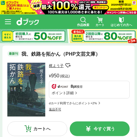
作品検索
カート
はじめての方へ
我、鉄路を拓かん（PHP文芸文庫）
最新刊
梶よう子
950
(税込)
8
pt
獲得
ポイント詳細
dカード利用でさらにポイント+2%
返品不可
カートへ
今すぐ買う