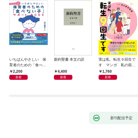
いちばんやさしい 保
新約聖書 本文の訳
実は私、転生９回生で
育者のための「食べな
す マンガ 私の前世
い子」サポートＢＯＯ
物語
2,200
4,400
1,760
Ｋ 偏食・少食のお悩
新着
新着
新着
み解決！
新刊配信予定