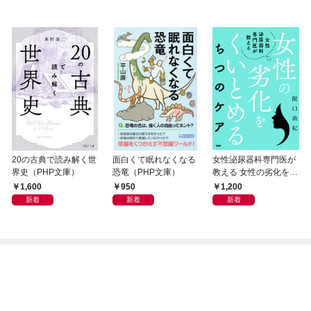
20の古典で読み解く世
面白くて眠れなくなる
女性泌尿器科専門医が
界史（PHP文庫）
恐竜（PHP文庫）
教える 女性の劣化をく
いとめる ちつのケア
1,600
950
1,200
新着
新着
新着