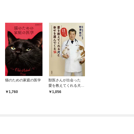
猫のための家庭の医学
獣医さんが出会った
愛を教えてくれる犬と
幸せを運んでくる猫
1,760
1,056