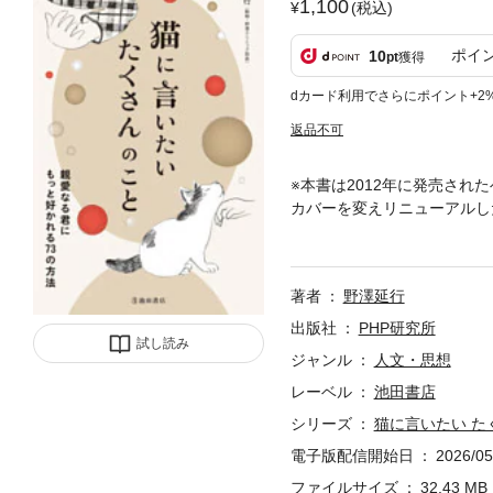
1,100
(税込)
ポイ
10
pt
獲得
dカード利用でさらにポイント+2
返品不可
※本書は2012年に発売され
カバーを変えリニューアルし
は、ネコのちょっとしたかわ
また一人のネコ好きである著
相互理解のコミュニケーショ
著者
野澤延行
の気持ちはもっと通じ合うこ
す。この本によって、あなた
出版社
PHP研究所
試し読み
びです。（はじめにより抜粋
ジャンル
人文・思想
レーベル
池田書店
シリーズ
猫に言いたい た
電子版配信開始日
2026/05
ファイルサイズ
32.43 MB