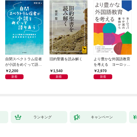
自閉スペクトラム症者
旧約聖書を読み解く
より豊かな外国語教育
が小説をめぐって語り
を考える ヨーロッパ
あう
9か国の事例から
2,200
1,540
2,970
新着
新着
新着
ランキング
キャンペーン