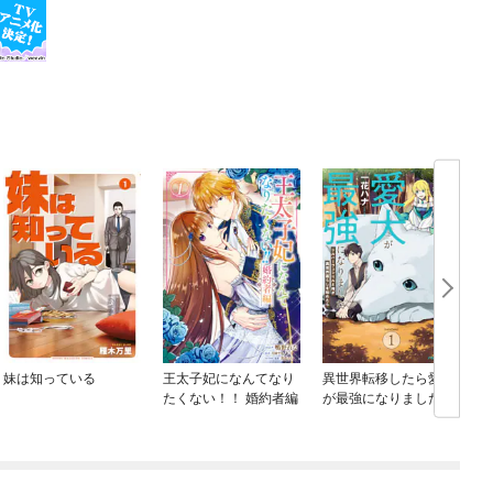
妹は知っている
王太子妃になんてなり
異世界転移したら愛犬
たくない！！ 婚約者編
が最強になりました ～
シルバーフェンリルと
俺が異世界暮らしを始
めたら～ THE COMIC