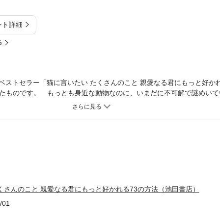
ント詳細
%
たベストセラー「猫に言いたい たくさんのこと 親愛なる君にもっと好か
たものです。 もっとも身近な動物なのに、いまだに不可解で謎めいて
いらしいしぐさや気になる行動に思わずこぼれてしまう「つぶやき」に
者がわかる範囲で解釈を試みています。あなたがネコとより楽しく平和
ンはとても大切です。ネコ本来の習性や特徴、そのコの性格やクセを知
とができるはずです。ネコという愛すべき動物と暮らす機会を得ている
がさらにネコと親密な関係を築くことができるようになれば、著者とし
）
くさんのこと 親愛なる君にもっと好かれる73の方法（池田書店）
/01