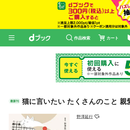
作品検索
カート
猫に言いたい たくさんのこと 親
最新刊
野澤延行