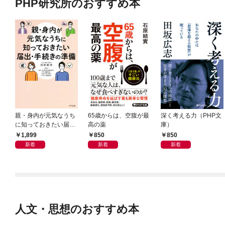
PHP研究所のおすすめ本
親・身内が元気なうち
65歳からは、空腹が最
深く考える力（PHP文
に知っておきたい届
高の薬
庫）
出・手続きの準備（き
1,899
850
850
ずな出版）
新着
新着
新着
人文・思想のおすすめ本