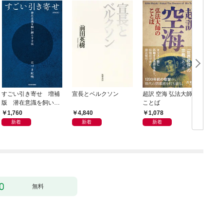
すごい引き寄せ 増補
宣長とベルクソン
超訳 空海 弘法大師の
版 潜在意識を飼い馴
ことば
らす方法
1,760
4,840
1,078
新着
新着
新着
無料