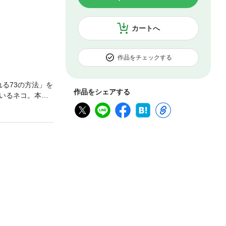
カートへ
作品をチェックする
れる73の方法」を
作品をシェアする
いるネコ。本書
対して、獣医師
に暮らすには、
ることで、互い
あなたは幸せで
てこの上ない喜