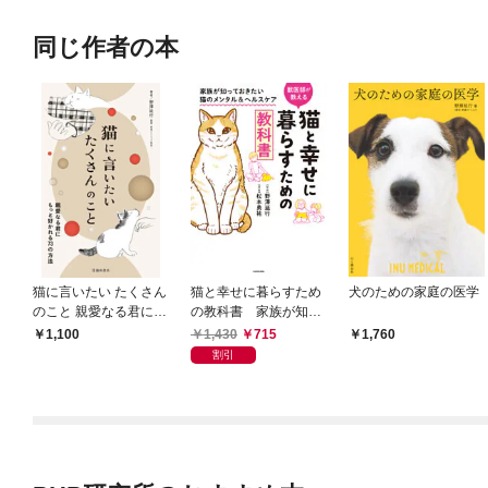
同じ作者の本
猫に言いたい たくさん
猫と幸せに暮らすため
犬のための家庭の医学
のこと 親愛なる君にも
の教科書 家族が知っ
っと好かれる73の方法
ておきたい猫のメンタ
1,430
715
1,100
1,760
（池田書店）
ル＆ヘルスケア
割引