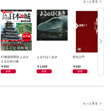
もっと見る
47都道府県別 よみが
よるのはくあき
俳句入門
える日本の城
850
1,699
640
新着
新着
新着
もっと見る