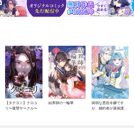
【タテヨミ】クロユ
結界師の一輪華
病弱な悪役令嬢です
リ〜復讐サークル〜
が、婚約者が過保護す
ぎて逃げ出したい(私た
ち犬猿の仲でしたよ
ね！？)