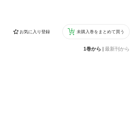
お気に入り登録
未購入巻をまとめて買う
1巻から
|
最新刊から