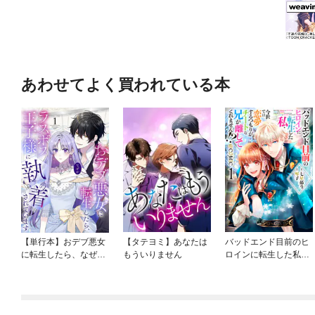
あわせてよく買われている本
【単行本】おデブ悪女
【タテヨミ】あなたは
バッドエンド目前のヒ
に転生したら、なぜか
もういりません
ロインに転生した私、
ラスボス王子様に執着
今世では恋愛するつも
されています
りがチートな兄が離し
てくれません！？@C
OMIC