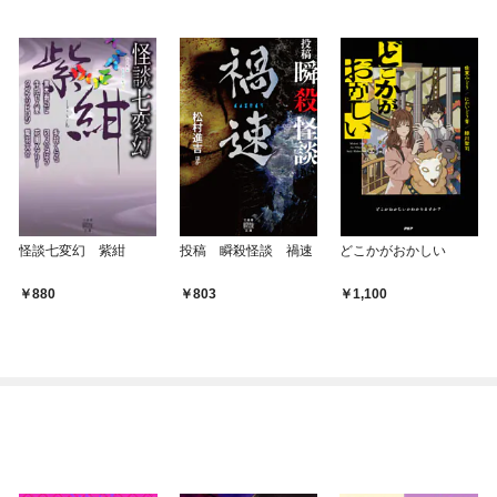
怪談七変幻 紫紺
投稿 瞬殺怪談 禍速
どこかがおかしい
880
803
1,100