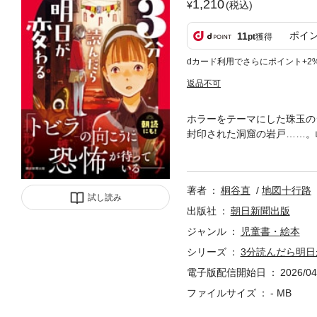
1,210
(税込)
ポイ
11
pt
獲得
dカード利用でさらにポイント+2
返品不可
ホラーをテーマにした珠玉の
封印された洞窟の岩戸……。
「未来」、はたまた「パラレ
著者
桐谷直
地図十行路
試し読み
出版社
朝日新聞出版
ジャンル
児童書・絵本
シリーズ
3分読んだら明日
電子版配信開始日
2026/04
ファイルサイズ
- MB