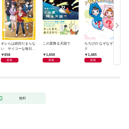
オレらは絶対だまらな
この星降る天国で
ちろぴの なぞなぞブッ
い サイコーな毎日を
ク
とりもどせっ！
858
1,650
1,485
新着
新着
新着
無料