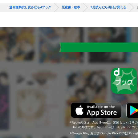
漫画無料試し読みならdブック
児童書・絵本
3分読んだら明日が変わる
Appleのロゴ、App Storeは、米国もしくはそ
Inc.の商標です。App Storeは、Apple In
Google Play および Google Play ロゴは Go