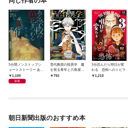
同じ作者の本
5分間ノンストップシ
雪代教授の怪異学 魔
3分読んだら明日が変
ョートストーリー ある
を視る青年と六角屋敷
わる 恐怖へのトビラ
学校の色にまつわる怖
の謎 １巻
1,100
792
1,210
い噂
新着
朝日新聞出版のおすすめ本