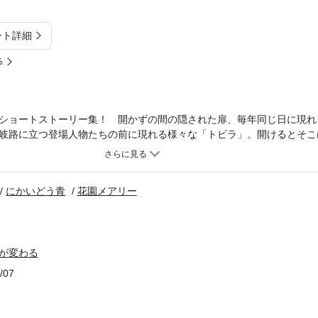
ント詳細
%
ショートストーリー集！ 開かずの間の隠された扉、毎年同じ日に現れ
岐路に立つ登場人物たちの前に現れる様々な「トビラ」。開けるとそこ
ルワールド」に繋がっていた！ 彼ら彼女らが見た世界とは‥…。
にかいどう青
花園メアリー
が変わる
/07