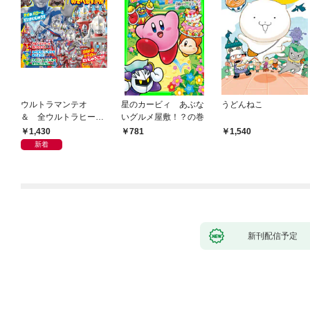
ウルトラマンテオ
星のカービィ あぶな
うどんねこ
＆ 全ウルトラヒーロ
いグルメ屋敷！？の巻
ー大集合 あそべるず
1,430
781
1,540
かん
新着
新刊配信予定