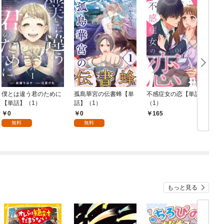
僕とは違う君のために
孤島華宮の伝書蜂【単
不感症女の恋【単話】
【単話】（1）
話】（1）
（1）
0
0
165
無料
無料
もっと見る