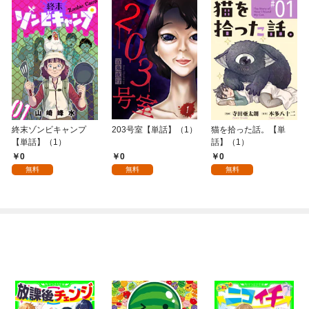
終末ゾンビキャンプ
203号室【単話】（1）
猫を拾った話。【単
【単話】（1）
話】（1）
0
0
0
無料
無料
無料