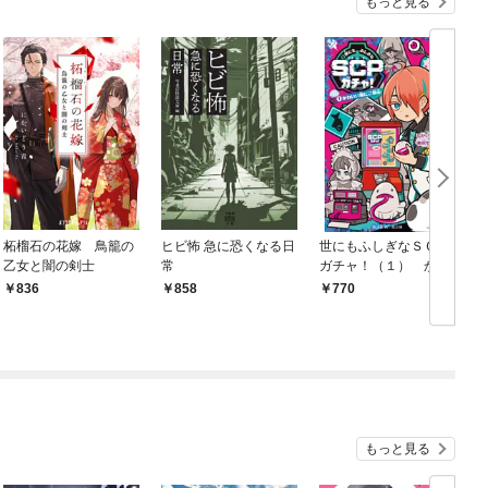
もっと見る
柘榴石の花嫁 鳥籠の
ヒビ怖 急に恐くなる日
世にもふしぎなＳＣＰ
乙女と闇の剣士
常
ガチャ！（１） かわ
いい猫にご用心
836
858
770
もっと見る