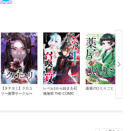
【タテヨミ】クロユ
レベル1から始まる召
薬屋のひとりごと
リ〜復讐サークル〜
喚無双 THE COMIC