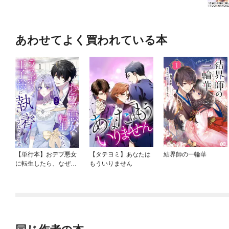
あわせてよく買われている本
【単行本】おデブ悪女
【タテヨミ】あなたは
結界師の一輪華
に転生したら、なぜか
もういりません
ラスボス王子様に執着
されています