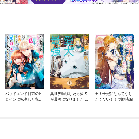
バッドエンド目前のヒ
異世界転移したら愛犬
王太子妃になんてなり
ロインに転生した私、
が最強になりました ～
たくない！！ 婚約者編
今世では恋愛するつも
シルバーフェンリルと
りがチートな兄が離し
俺が異世界暮らしを始
てくれません！？@C
めたら～ THE COMIC
OMIC