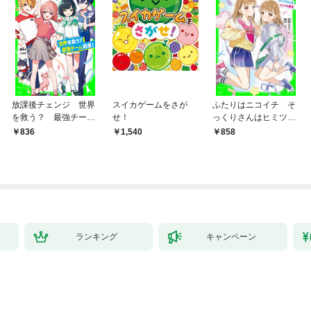
放課後チェンジ 世界
スイカゲームをさが
ふたりはニコイチ そ
を救う？ 最強チーム
せ！
っくりさんはヒミツの
結成！
親友
836
1,540
858
ランキング
キャンペーン