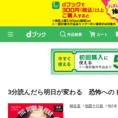
作品検索
カート
3分読んだら明日が変わる 恐怖への
桐谷直
地図十行路
他2名