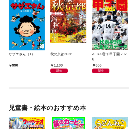
サザエさん（1）
秋の京都2026
AERA増刊 甲子園 202
6
1,100
650
990
新着
新着
児童書・絵本のおすすめ本