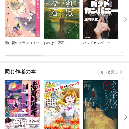
僕に花のメランコリー
おれは一万石
バッドカンパニー
ecr
浦李
同じ作者の本
もっと見る