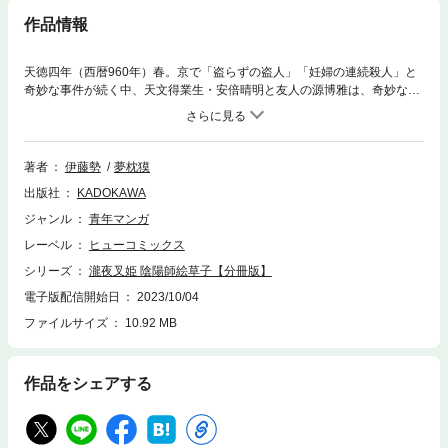
作品情報
天徳四年（西暦960年）春。京で「盗らずの盗人」「妊婦の連続殺人」と
奇妙な事件が続く中、天文得業生・安倍晴明と友人の源博雅は、奇妙な仕
事の依頼を受ける。それは後の京を揺るがす災厄の前触れだった……！
分冊版第1弾。※本作品は単行本を分割したもので、本編内容は同一のもの
となります。重複購入にご注意ください。
著者
伊藤勢
夢枕獏
出版社
KADOKAWA
ジャンル
青年マンガ
レーベル
ヒューコミックス
シリーズ
瀧夜叉姫 陰陽師絵草子【分冊版】
電子版配信開始日
2023/10/04
ファイルサイズ
10.92 MB
作品をシェアする