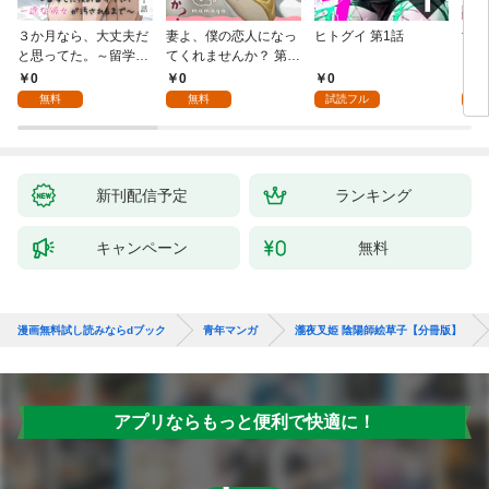
３か月なら、大丈夫だ
妻よ、僕の恋人になっ
ヒトグイ 第1話
世界
と思ってた。～留学し
てくれませんか？ 第1
レベ
た僕の留守中に、一途
話
0
0
0
0
な彼女が汚されるまで
無料
無料
試読フル
～ 1話
新刊配信予定
ランキング
キャンペーン
無料
漫画無料試し読みならdブック
青年マンガ
瀧夜叉姫 陰陽師絵草子【分冊版】
アプリならもっと便利で快適に！