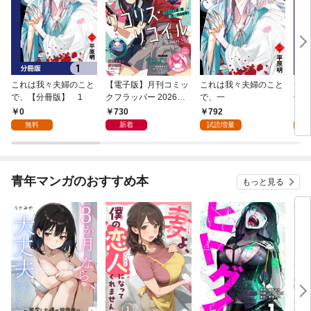
これは我々夫婦のこと
【電子版】月刊コミッ
これは我々夫婦のこと
チェ
で、【分冊版】 1
クフラッパー 2026年9
で、一
冊版
月号
0
730
792
0
無料
新着
試読増量
青年マンガのおすすめ本
もっと見る