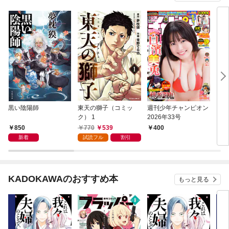
黒い陰陽師
東天の獅子（コミッ
週刊少年チャンピオン
キマ
ク） 1
2026年33号
850
770
539
400
1,
新着
試読フル
割引
KADOKAWAのおすすめ本
もっと見る