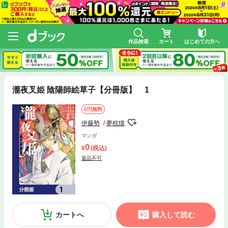
作品検索
カート
はじめての方へ
瀧夜叉姫 陰陽師絵草子【分冊版】 1
0円無料
伊藤勢
夢枕獏
マンガ
0
(税込)
返品不可
カートへ
購入して読む