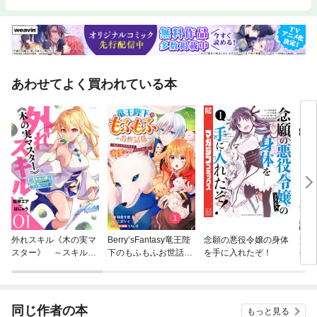
あわせてよく買われている本
外れスキル《木の実マ
Berry’sFantasy竜王陛
念願の悪役令嬢の身体
貴族
スター》 ～スキルの
下のもふもふお世話係
を手に入れたぞ！
生ま
実（食べたら死ぬ）を
～転生した平凡女子に
得る
無限に食べられるよう
溺愛フラグが立ちまし
になった件について～
た～
同じ作者の本
もっと見る