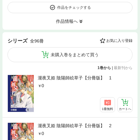
作品をチェックする
作品情報へ
シリーズ
全96冊
お気に入り登録
未購入巻をまとめて買う
1巻から
|
最新刊から
瀧夜叉姫 陰陽師絵草子【分冊版】 1
0
1冊無料
カートへ
瀧夜叉姫 陰陽師絵草子【分冊版】 2
0