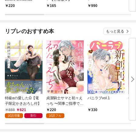
220
165
990
5
リブレのおすすめ本
もっと見る
特級αの愛したΩ【電
貞潔騎士サマと初々え
バニラブvol.1
偽者
子限定かきおろし付】
っち 〜閨事ご指導でき
どで
かねます！〜（1）
888
621
220
330
1
試読増量
割引
試読フル