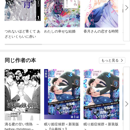
つれないほど青くて あ
わたしの幸せな結婚
香月さんの恋する時間
王国
ざといくらいに赤い
同じ作者の本
もっと見る
滴る蜜の甘い情熱 ～
眠り姫症候群＜新装版
眠り姫症候群＜新装版
飛沫
before christmas～
＞【分冊版１】
＞