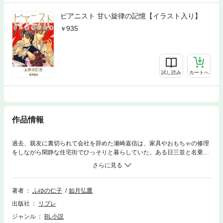
ピアニスト 甘い旋律の記憶【イラスト入り】
935
試し読み
カートへ
作品情報
過去、親友に裏切られて会社を辞めた瀬崎嘉信は、家具やおもちゃの修理
をしながら閑静な住宅街でひっそりと暮らしていた。ある日三並と名乗る
美青年がやってきて仕事を依頼したいというが、仕事の内容をまったく明
かそうとしない。高慢な彼の態度に一度は断るが、翌日やってきた三並は
何者かに襲われて記憶を失っていた！ 怯えて不安気に頼ってくる三並を
瀬崎は突き放せず一緒に暮らし始めるが、だんだんと守りたい気持ちが大
著者
ふゆの仁子
如月弘鷹
きくなり…。三並の依頼した仕事とは？ そして三並を襲った者の正体と
出版社
リブレ
は…？ アダルト・サスペンスラブ！
ジャンル
BL小説