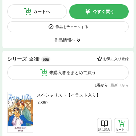
カートへ
今すぐ買う
作品をチェックする
作品情報へ
全2冊
シリーズ
お気に入り登録
完結
未購入巻をまとめて買う
1巻から
|
最新刊から
スペシャリスト【イラスト入り】
880
試し読み
カートへ