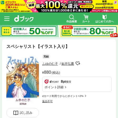
作品検索
カート
はじめての方へ
スペシャリスト【イラスト入り】
完結
ふゆの仁子
如月弘鷹
880
(税込)
8
pt
獲得
ポイント詳細
dカード利用でさらにポイント+2%
返品不可
試し読み