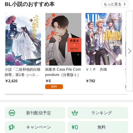
BL小説のおすすめ本
もっと見る
小説「二哈和他的白猫
病案本 Case File Com
ＶＩＰ 共鳴
転生
師尊」第1巻（ハスキ
pendium［分冊版１］
寵姫
ーとかれのしろねこし
0
9
2,420
792
ずん）
無料
新刊配信予定
ランキング
キャンペーン
無料