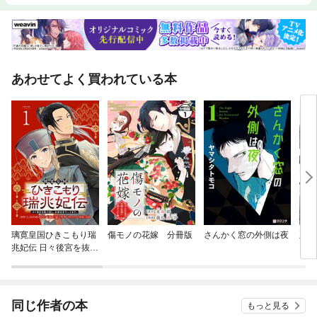
あわせてよく買われている本
璃寛皇国ひきこもり瑞
傷モノの花嫁 分冊版
さんかく窓の外側は夜
王子
兆妃伝 日々後宮を抜け
って
出し、有能官吏やって
ン、
ます。(話売り)
～ 
同じ作者の本
もっと見る