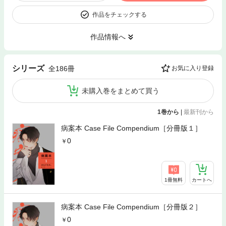
作品をチェックする
作品情報へ
シリーズ
全186冊
お気に入り登録
未購入巻をまとめて買う
1巻から
|
最新刊から
病案本 Case File Compendium［分冊版１］
0
1冊無料
カートへ
病案本 Case File Compendium［分冊版２］
0