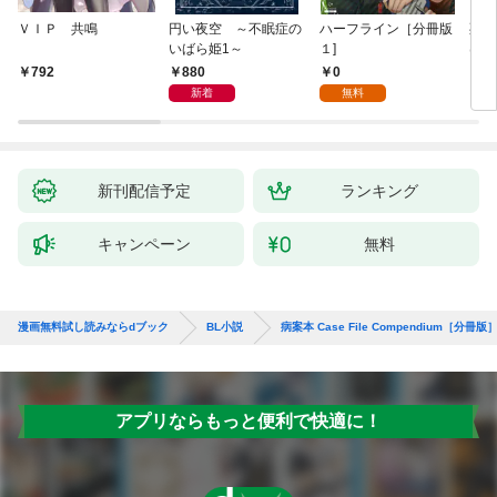
ＶＩＰ 共鳴
円い夜空 ～不眠症の
ハーフライン［分冊版
死に
いばら姫1～
１]
は、
験を
880
0
792
6
た。
新着
無料
新刊配信予定
ランキング
キャンペーン
無料
漫画無料試し読みならdブック
BL小説
病案本 Case File Compendium［分冊版
アプリならもっと便利で快適に！