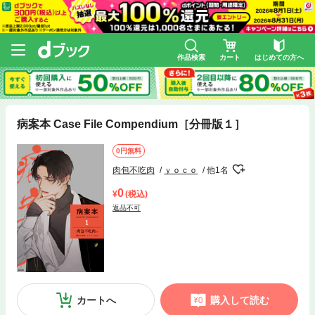
作品検索
カート
はじめての方へ
病案本 Case File Compendium［分冊版１］
0円無料
肉包不吃肉
ｙｏｃｏ
他1名
0
(税込)
返品不可
カートへ
購入して読む