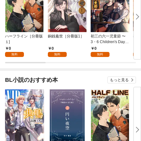
ハーフライン［分冊版
銅銭龕世［分冊版1］
初三の六一児童節 〜
烈火
１]
3・6 Children's Day fo
r You〜［分冊版1］
0
0
0
0
無料
無料
無料
BL小説のおすすめ本
もっと見る