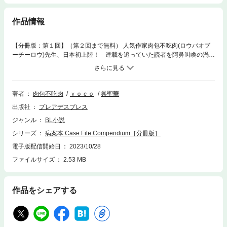
作品情報
【分冊版：第１回】（第２回まで無料） 人気作家肉包不吃肉(ロウバオブ
ーチーロウ)先生、日本初上陸！ 連載を追っていた読者を阿鼻叫喚の渦に
巻き込んだ、陰謀うずまくスペクタルサスペンスBLが早くも邦訳化！！
巨大製薬会社の御曹司である１９歳の賀予(ハーユー)は、世界に４人しか
患者がいない特殊な精神病を患っている。 彼が幼少の頃、賀予専属の医師
として賀家に雇われていたのは１３歳年上の謝清呈(シエチンチョン)。謝
著者
肉包不吃肉
ｙｏｃｏ
呉聖華
清呈の妹、シエシュエが滬州(こしゅう)大学芸術学部で教鞭をとることを
出版社
プレアデスプレス
知り、賀予は中国に戻り、滬州大学に入学した。 ３２歳になった謝清呈と
は顔を合わせたくなかった賀予だが、謝雪の寮で数年ぶりの再会を果た
ジャンル
BL小説
す。 何かと反発し合う二人だが、とある事件を契機にかつての医師と患者
シリーズ
病案本 Case File Compendium［分冊版］
としての関係性を意識していく。新たな事件に巻き込まれる二人だった
が、1９年前の謝兄妹の両親の交通事故死の真相に迫り……。
電子版配信開始日
2023/10/28
ファイルサイズ
2.53 MB
作品をシェアする