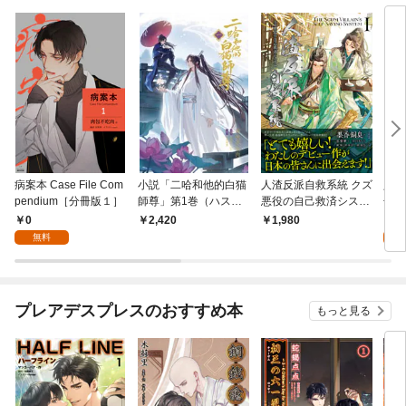
病案本 Case File Com
小説「二哈和他的白猫
人渣反派自救系統 クズ
人渣
pendium［分冊版１］
師尊」第1巻（ハスキ
悪役の自己救済システ
冊版
ーとかれのしろねこし
ム（１）
0
0
2,420
1,980
ずん）
無料
プレアデスプレスのおすすめ本
もっと見る