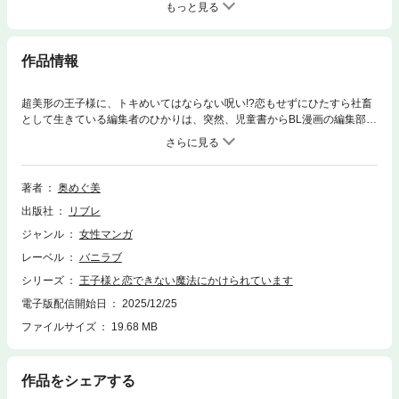
もっと見る
作品情報
超美形の王子様に、トキめいてはならない呪い!?恋もせずにひたすら社畜
として生きている編集者のひかりは、突然、児童書からBL漫画の編集部に
異動になった。そこで「銀色のハインリヒ」を名乗る超売れっ子漫画家の
担当を命じられる。だが、ハインリヒ先生にはとんでもない秘密があっ
て…!?※本書は「バニラブvol.68」に収録されております。
著者
奥めぐ美
出版社
リブレ
ジャンル
女性マンガ
レーベル
バニラブ
シリーズ
王子様と恋できない魔法にかけられています
電子版配信開始日
2025/12/25
ファイルサイズ
19.68 MB
作品をシェアする