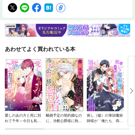
あわせてよく買われている本
愛しのあの方と死に別
離婚予定の契約婚なの
推し（嘘）の筆頭魔術
シン
れて千年～今日も私は
に、冷酷公爵様に執着
師様が「俺たち、両思
偽装
悪役令嬢を演じます～
されています（分冊
いだったんだね」と溺
版）
愛してくるんです