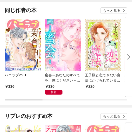
が！？
同じ作者の本
もっと見る
バニラブvol.1
蜜会～あなたのすべて
王子様と恋できない魔
蜜月
を、俺にください～
法にかけられています
2も
【単行本版】 1
（1）
の甘
330
330
220
3
【単
新着
リブレのおすすめ本
もっと見る