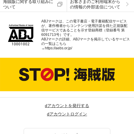
海賊版に関する取り組みに
お客さまのご利用端末から
ついて
の情報の外部送信について
ABJマークは、この電子書店・電子書籍配信サービス
が、著作権者からコンテンツ使用許諾を得た正規版配
信サービスであることを示す登録商標（登録番号 第
6091713号）です。
ABJマークの詳細、ABJマークを掲示しているサービス
の一覧はこちら
→
https://aebs.or.jp/
dアカウントを発行する
dアカウントログイン