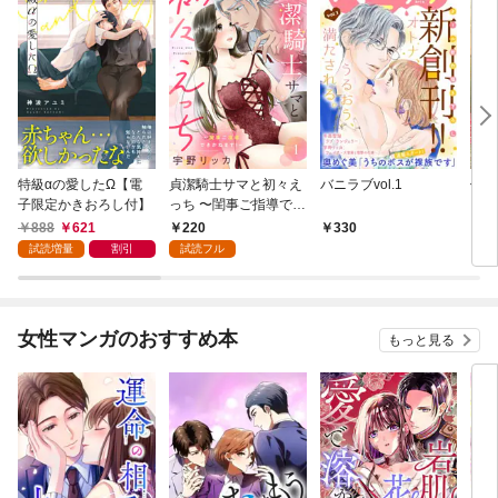
特級αの愛したΩ【電
貞潔騎士サマと初々え
バニラブvol.1
偽者
子限定かきおろし付】
っち 〜閨事ご指導でき
どで
かねます！〜（1）
888
621
220
330
1
試読増量
割引
試読フル
女性マンガのおすすめ本
もっと見る