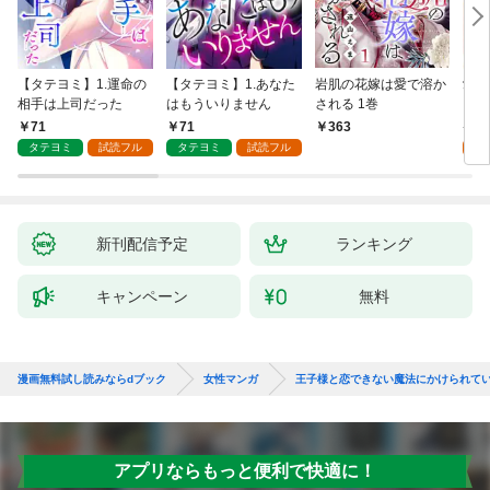
【タテヨミ】1.運命の
【タテヨミ】1.あなた
岩肌の花嫁は愛で溶か
愛し
相手は上司だった
はもういりません
される 1巻
い 
71
71
1
363
タテヨミ
試読フル
タテヨミ
試読フル
試
新刊配信予定
ランキング
キャンペーン
無料
漫画無料試し読みならdブック
女性マンガ
王子様と恋できない魔法にかけられて
アプリならもっと便利で快適に！