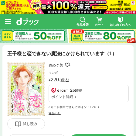
作品検索
カート
はじめての方へ
王子様と恋できない魔法にかけられています（1）
奥めぐ美
マンガ
220
(税込)
2
pt
獲得
ポイント詳細
dカード利用でさらにポイント+2%
返品不可
試し読み