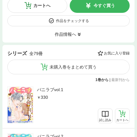
カートへ
今すぐ買う
作品をチェックする
作品情報へ
シリーズ
全79冊
お気に入り登録
未購入巻をまとめて買う
1巻から
|
最新刊から
バニラブvol.1
330
試し読み
カートへ
バニラブvol.2