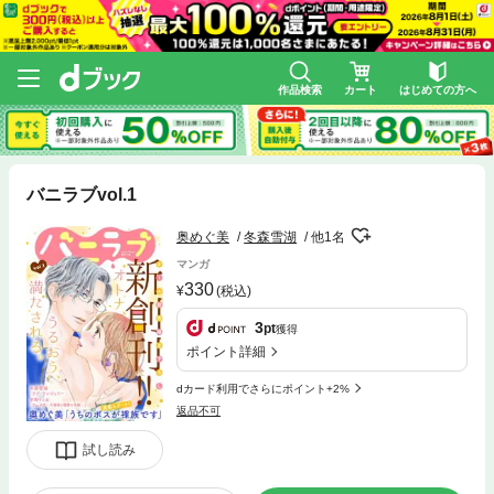
作品検索
カート
はじめての方へ
バニラブvol.1
奥めぐ美
冬森雪湖
他1名
マンガ
330
(税込)
3
pt
獲得
ポイント詳細
dカード利用でさらにポイント+2%
返品不可
試し読み