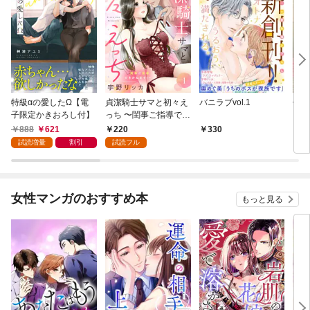
特級αの愛したΩ【電
貞潔騎士サマと初々え
バニラブvol.1
偽者
子限定かきおろし付】
っち 〜閨事ご指導でき
どで
かねます！〜（1）
888
621
220
330
1
試読増量
割引
試読フル
女性マンガのおすすめ本
もっと見る