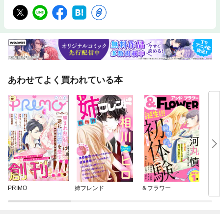
あわせてよく買われている本
PRIMO
姉フレンド
＆フラワー
ｃｏ