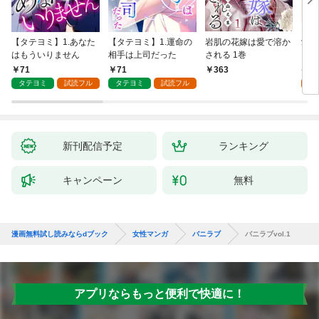
【タテヨミ】1.あなた
【タテヨミ】1.運命の
岩肌の花嫁は愛で溶か
愛し
はもういりません
相手は上司だった
される 1巻
い 
71
71
1
363
タテヨミ
試読フル
タテヨミ
試読フル
試
新刊配信予定
ランキング
キャンペーン
無料
漫画無料試し読みならdブック
女性マンガ
バニラブ
バニラブvol.1
アプリならもっと便利で快適に！