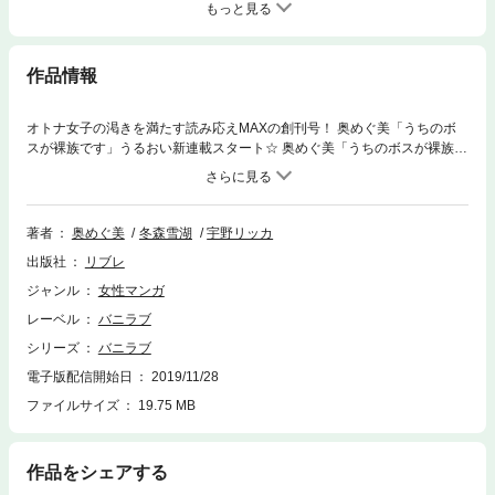
もっと見る
作品情報
オトナ女子の渇きを満たす読み応えMAXの創刊号！ 奥めぐ美「うちのボ
スが裸族です」うるおい新連載スタート☆ 奥めぐ美「うちのボスが裸族で
す」1話…雇い主はイケメンでノーパンでした 冬森雪湖「ラブ・ランジェ
リー」5話…私はセックス依存症社長の11人目のセフレ!? 宇野リッカ「フ
ェイク〜大富豪と復讐の花嫁〜」5話…婚約者として潜り込んだ本家で美
貌の義弟が現れ… ※「ラブ・ランジェリー」（1）〜（4）、「フェイク〜
著者
奥めぐ美
冬森雪湖
宇野リッカ
大富豪と復讐の花嫁〜」（1）〜（4）は単話で配信中です。
出版社
リブレ
ジャンル
女性マンガ
レーベル
バニラブ
シリーズ
バニラブ
電子版配信開始日
2019/11/28
ファイルサイズ
19.75 MB
作品をシェアする