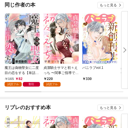
同じ作者の本
もっと見る
魔王は偽物聖女に二度
貞潔騎士サマと初々え
バニラブvol.1
恋愛
目の恋をする【単話
っち 〜閨事ご指導でき
6年
売】 1話
かねます！〜（1）
165
82
220
330
7
試読フル
割引
試読フル
リブレのおすすめ本
もっと見る