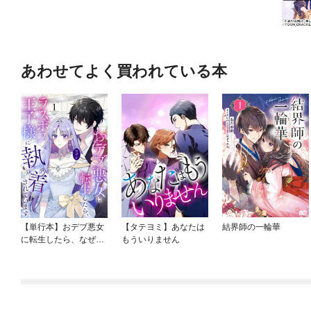
あわせてよく買われている本
【単行本】おデブ悪女
【タテヨミ】あなたは
結界師の一輪華
に転生したら、なぜか
もういりません
ラスボス王子様に執着
されています