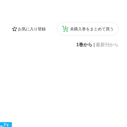
お気に入り登録
未購入巻をまとめて買う
1巻から
|
最新刊から