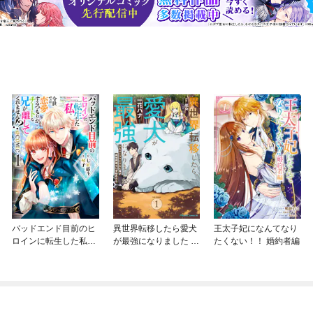
バッドエンド目前のヒ
異世界転移したら愛犬
王太子妃になんてなり
ロインに転生した私、
が最強になりました ～
たくない！！ 婚約者編
今世では恋愛するつも
シルバーフェンリルと
りがチートな兄が離し
俺が異世界暮らしを始
てくれません！？@C
めたら～ THE COMIC
OMIC