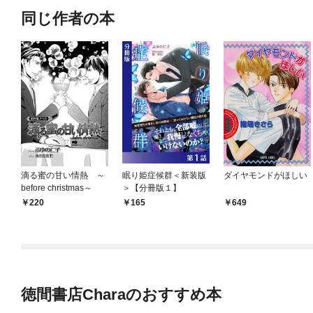
同じ作者の本
滴る蜜の甘い情熱 ～
眠り姫症候群＜新装版
ダイヤモンドがほしい
before christmas～
＞【分冊版１】
220
165
649
徳間書店Charaのおすすめ本