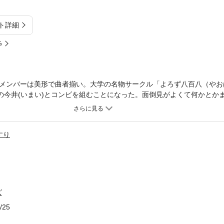
ト詳細
%
メンバーは美形で曲者揃い。大学の名物サークル「よろず八百八（やお
係の今井(いまい)とコンビを組むことになった。面倒見がよくて何かとか
真紀…。そんなある日、サークルのもう一つの裏の顔「メリーメイカー
んのり甘いキャンパス・ラブ。 ※電子版には、紙版に収録されている挿
すり
ズ
/25