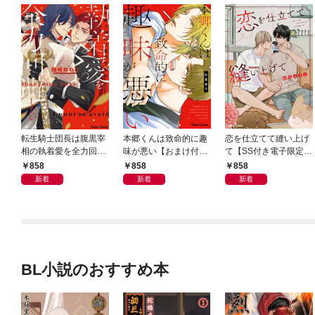
転生騎士団長は腹黒宰
本郷くんは致命的に趣
恋を仕立てて縫い上げ
相の執着愛を全力回避
味が悪い【おまけ付き
て【SS付き電子限定
したい【SS付き電子限
電子限定版】
版】
858
858
858
定版】
新着
新着
新着
BL小説のおすすめ本