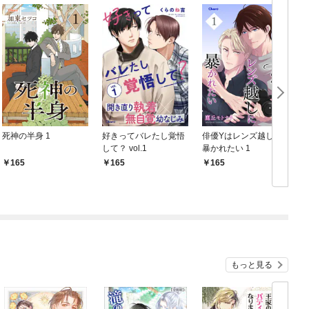
死神の半身 1
好きってバレたし覚悟
俳優Yはレンズ越しに
して？ vol.1
暴かれたい 1
165
165
165
もっと見る