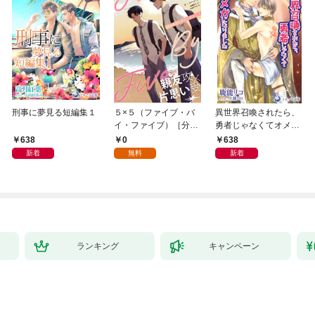
刑事に夢見る短編集１
５×５（ファイブ・バ
異世界召喚されたら、
イ・ファイブ）［分冊
勇者じゃなくてオメガ
版１］
になりました
638
0
638
新着
無料
新着
ランキング
キャンペーン