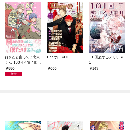
好きだと言ってよ忠犬
Char@ VOL.1
101回恋するメモリ ＃
くん【SS付き電子限定
1
版】
880
660
165
新着