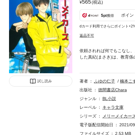
565
(税込)
ポイン
5
pt
獲得
dカード利用でさらにポイント+2
返品不可
依頼されれば何でもこなし、
した真紀(まさき)は、教育
に、少しずつ心を寄せていく
らされて!? 切なくて、ほ
ません。
著者
ふゆの仁子
楠本こ
試し読み
出版社
徳間書店Chara
ジャンル
BL小説
レーベル
キャラ文庫
シリーズ
メリーメイカー
電子版配信開始日
2021/09
ファイルサイズ
2.53 MB