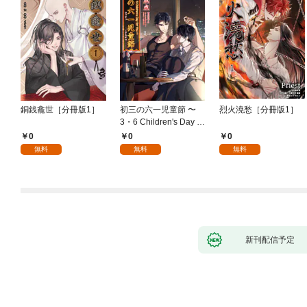
銅銭龕世［分冊版1］
初三の六一児童節 〜
烈火澆愁［分冊版1］
3・6 Children's Day fo
r You〜［分冊版1］
0
0
0
無料
無料
無料
新刊配信予定