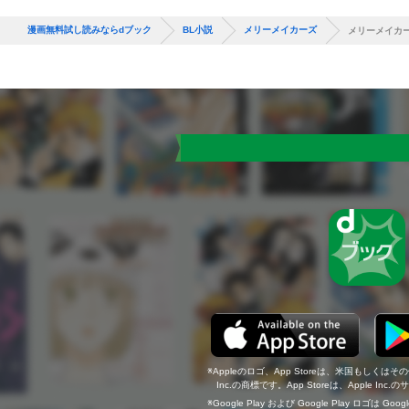
漫画無料試し読みならdブック
BL小説
メリーメイカーズ
メリーメイカ
Appleのロゴ、App Storeは、米国もしくはそ
Inc.の商標です。App Storeは、Apple In
Google Play および Google Play ロゴは Go