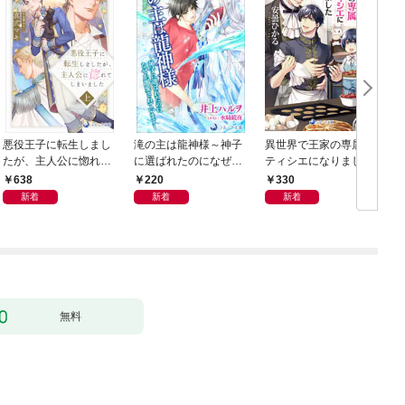
悪役王子に転生しまし
滝の主は龍神様～神子
異世界で王家の専属パ
たが、主人公に惚れて
に選ばれたのになぜか
ティシエになりました
しまいました 上
溺愛されています～
【分冊版】1
638
220
330
【分冊版】1
新着
新着
新着
無料