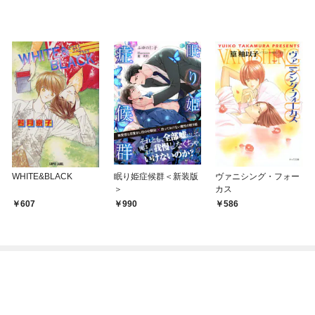
WHITE&BLACK
眠り姫症候群＜新装版
ヴァニシング・フォー
＞
カス
607
990
586