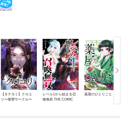
【タテヨミ】クロユ
レベル1から始まる召
薬屋のひとりごと
リ〜復讐サークル〜
喚無双 THE COMIC