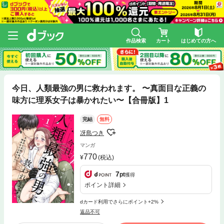
作品検索
カート
はじめての方へ
今日、人類最強の男に救われます。 〜真面目な正義の
味方に理系女子は暴かれたい〜【合冊版】1
完結
無料
冴島つき
マンガ
770
(税込)
7
pt
獲得
ポイント詳細
dカード利用でさらにポイント+2%
返品不可