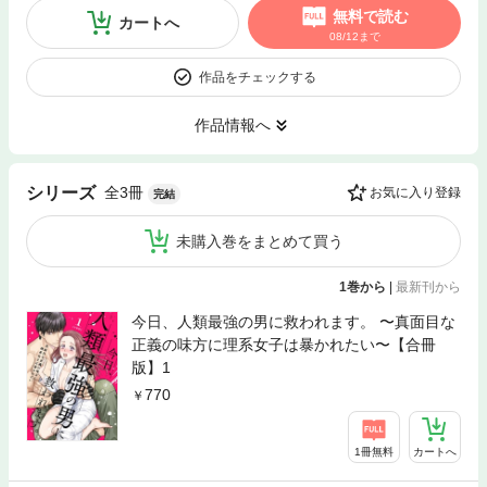
無料で読む
カートへ
08/12まで
作品をチェックする
作品情報へ
全3冊
シリーズ
お気に入り登録
完結
未購入巻をまとめて買う
1巻から
|
最新刊から
今日、人類最強の男に救われます。 〜真面目な
正義の味方に理系女子は暴かれたい〜【合冊
版】1
770
1冊無料
カートへ