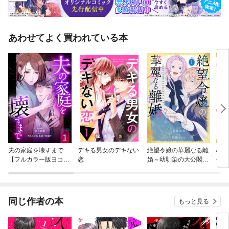
あわせてよく買われている本
夫の家庭を壊すまで
デキる男女のデキない
絶望令嬢の華麗なる離
心の
【フルカラー版ヨコ読
恋
婚～幼馴染の大公閣下
令嬢
み】
の溺愛が止まらないの
下に
です～
MIC
同じ作者の本
もっと見る