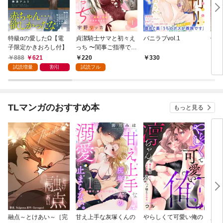
特級αの愛したΩ【電
貞潔騎士サマと初々え
バニラブvol.1
偽者
子限定かきおろし付】
っち 〜閨事ご指導でき
どで
かねます！〜（1）
888
621
220
330
1
試読増量
割引
試読フル
TLマンガのおすすめ本
もっと見る
融点～とけあい～［完
甘え上手な灰塚くんの
やらしくて可愛い俺の
資産