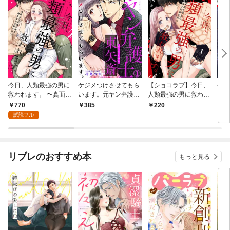
今日、人類最強の男に
ケジメつけさせてもら
【ショコラブ】今日、
ケジ
救われます。 〜真面目
います。元ヤン弁護士
人類最強の男に救われ
いま
な正義の味方に理系女
東矢斎 1巻
ます。 〜真面目な正義
東矢
770
385
220
6
子は暴かれたい〜【合
の味方に理系女子は暴
巻
試読フル
冊版】1
かれたい〜（1）
リブレのおすすめ本
もっと見る