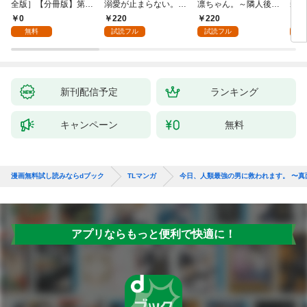
全版］【分冊版】第1
溺愛が止まらない。純
凛ちゃん。～隣人後輩
装御
話
情で、健気で…絶倫！
くんのイキすぎた執着
イジ
0
220
220
1
(1)
にハメ堕とされる～(1)
感じ
無料
試読フル
試読フル
試
【電
き】
新刊配信予定
ランキング
キャンペーン
無料
漫画無料試し読みならdブック
TLマンガ
今日、人類最強の男に救われます。 〜
アプリならもっと便利で快適に！