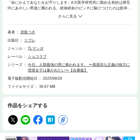
「命にかえてあなたをお守りします」K大医学研究所に勤める有紗は帰宅
中にあやしい男達に襲われる。絶体絶命のピンチに駆けつけたのは影井将
虎と名乗る圧倒的に強い男。将虎は有紗を保護する為に政府が派遣した凄
腕ボディガードでいきなり共同生活がはじまることに——！ これからは
お風呂から寝るときまで戦うイケメンと一緒って…護衛の仕事にはえっち
なことも含まれるんですか!?ハードボイルドで一途な顔が良い男（※しか
著者
冴島つき
も人類最強）に真っ直ぐに熱情を向けられたら身も心もズキュンズキュン
出版社
リブレ
しちゃう…っ！人類最強の男×狙われた理系女子のハードボイルド☆ドラ
マティック・ラブ！※本書には電子配信中の「【ショコラブ】今日、人類
ジャンル
TLマンガ
最強の男に救われます。 〜真面目な正義の味方に理系女子は暴かれた
レーベル
ショコラブ
い〜」（1）〜（6）と、描き下ろし4Pが収録されています。
シリーズ
今日、人類最強の男に救われます。 〜真面目な正義の味方に
理系女子は暴かれたい〜【合冊版】
電子版配信開始日
2025/08/28
ファイルサイズ
36.67 MB
作品をシェアする