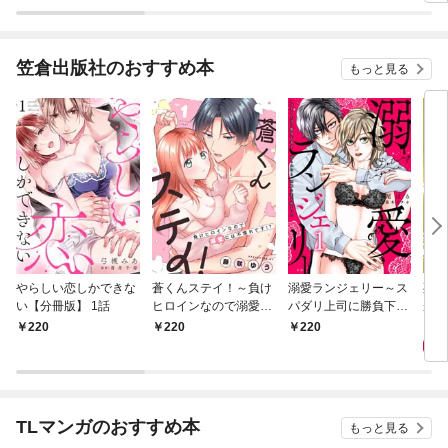
版】
笠倉出版社のおすすめ本
もっと見る
やらしい恋しかできな
蒼くんステイ！～負け
溺愛ランジェリー～ス
死に
い【分冊版】 1話
ヒロインなので溺愛に
パダリ上司に勝負下着
が毎
は不慣れです！？～
を見られたら淫靡な恋
れる
8
220
220
220
【分冊版】 1話
が始まった～【分冊
って
版】 1話
TLマンガのおすすめ本
もっと見る