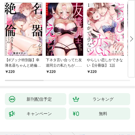
【dブック特別版】幸
下ネタ言い合ってた友
やらしい恋しかできな
「本
薄名器ちゃんと絶倫エ
達同士の私たちが…一
い【分冊版】 1話
なろ
リートくん むさぼりエ
晩中えっちしてる【TL
女が
220
220
220
2
ッチが甘すぎる（分冊
版】(1)
快感
版） 【第1話】
た。
新刊配信予定
ランキング
キャンペーン
無料