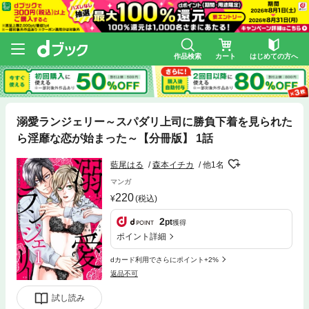
作品検索
カート
はじめての方へ
溺愛ランジェリー～スパダリ上司に勝負下着を見られた
ら淫靡な恋が始まった～【分冊版】 1話
藍尾はる
森本イチカ
他1名
マンガ
220
(税込)
2
pt
獲得
ポイント詳細
dカード利用でさらにポイント+2%
返品不可
試し読み