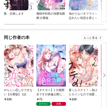
妻、交換します
俺様外科医の溺愛包囲
強がりなバタフライ～
【タ
網 分冊版
忘れたい初恋を君と～
もう
同じ作者の本
もっと見る
やらしい恋しかできな
【タテヨミ】1.欠陥聖
蒼くんステイ！～負け
溺愛
い【分冊版】 1話
女ですが絶倫公爵にす
ヒロインなので溺愛に
パダ
がられています
は不慣れです！？～
を見
71
220
220
2
【分冊版】 1話
が始
タテヨミ
新着