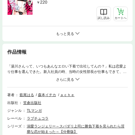
220
試し読み
カートへ
もっと見る
作品情報
「湯川さんって、いつもあんなエロい下着で出社してんの？」私は恋愛よ
り仕事を選んできた。新入社員の時、当時の女性部長が仕事もできて、周
りの信頼も厚くて、凄く憧れた。それから、彼女みたいにカッコ良い女性
になるために、ひたすら仕事に打ち込んできた。今月も成績１位だった
し、遂に部長になれるかも…と、思っていたら、新任の部長は男性、しか
も若くてイケメンで仕事もできるし、周りの人にも優しい…。私がなりた
著者
藍尾はる
森本イチカ
ａｃｈｅ
かった姿だ。こんな人にかなうわけない。そう思って元気がなくなった。
出版社
笠倉出版社
そんな私には願掛けがある。派手な下着を着れば仕事がうまくいく。大き
な商談の時そうしていたけど、今では、出社の時はいつも派手な下着を着
ジャンル
TLマンガ
ている。元気をなくしても仕方がない。明日も下着の願掛けをして出社し
レーベル
ラブチュコラ
よう。そう思って洗濯していたら、下着を一枚落としてしまって、隣の人
に見られた。そこにいたのは部長で…。彼にこんなはしたない下着を見ら
シリーズ
溺愛ランジェリー～スパダリ上司に勝負下着を見られたら淫
れるなんて。派手な下着を落として部長と恋が始まるなんて!?
靡な恋が始まった～【分冊版】