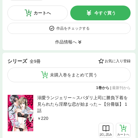
カートへ
今すぐ買う
作品をチェックする
作品情報へ
シリーズ
全9冊
お気に入り登録
未購入巻をまとめて買う
1巻から
|
最新刊から
溺愛ランジェリー～スパダリ上司に勝負下着を
見られたら淫靡な恋が始まった～【分冊版】 1
話
220
試し読み
カートへ