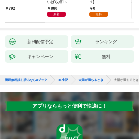
いばら姫1～
１]
は、
験を
880
0
792
6
た。
新着
無料
新刊配信予定
ランキング
キャンペーン
無料
漫画無料試し読みならdブック
BL小説
太陽が満ちるとき
太陽が満ちるとき
アプリならもっと便利で快適に！