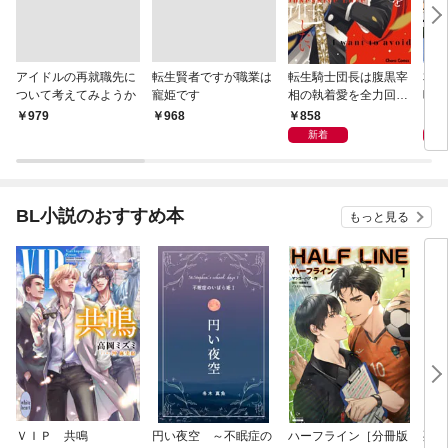
アイドルの再就職先に
転生賢者ですが職業は
転生騎士団長は腹黒宰
本郷
ついて考えてみようか
寵姫です
相の執着愛を全力回避
味が
したい【SS付き電子
電子
858
8
￥979
￥968
限定版】
新着
BL小説のおすすめ本
もっと見る
ＶＩＰ 共鳴
円い夜空 ～不眠症の
ハーフライン［分冊版
死に