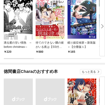
滴る蜜の甘い情熱 ～
待てのできない隣の彼
眠り姫症候群＜新装版
うた
before christmas～
がいる夜は【SS付
＞【分冊版１】
fの
き】
る」
220
880
165
2
版】
徳間書店Charaのおすすめ本
もっと見る