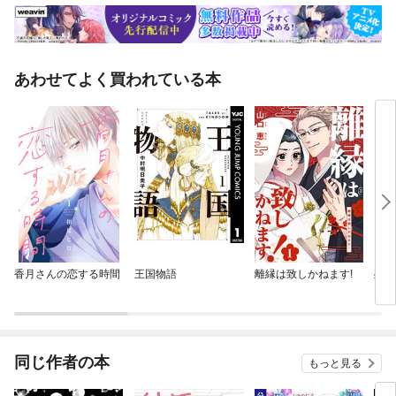
あわせてよく買われている本
香月さんの恋する時間
王国物語
離縁は致しかねます!
殉国
ガ・
同じ作者の本
もっと見る