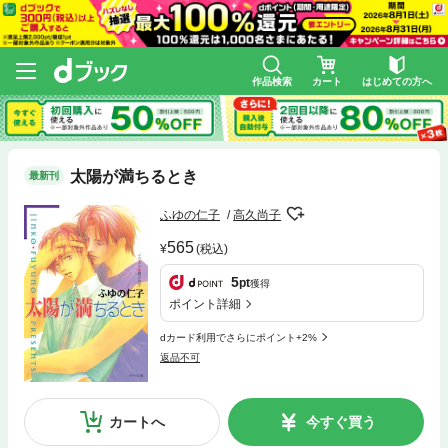
作品検索
カート
はじめての方へ
太陽が満ちるとき
最新刊
ふゆの仁子
高久尚子
565
(税込)
5
pt
獲得
ポイント詳細
dカード利用でさらにポイント+2%
返品不可
カートへ
今すぐ買う