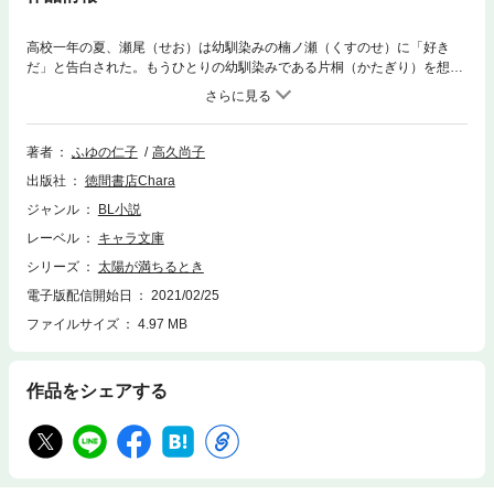
高校一年の夏、瀬尾（せお）は幼馴染みの楠ノ瀬（くすのせ）に「好き
だ」と告白された。もうひとりの幼馴染みである片桐（かたぎり）を想い
続ける瀬尾は、その想いに応えられない。でも優しくて頼もしい楠ノ瀬の
隣は、いつも心地好くて――。ところが、突然片桐が日本を離れること
に！ 片桐との思い出ばかりを追い、自分にふりむこうとしない瀬尾を、
堪えきれなくなった楠ノ瀬はついに押し倒してしまって…!? ※口絵・イ
著者
ふゆの仁子
高久尚子
ラスト収録あり
出版社
徳間書店Chara
ジャンル
BL小説
レーベル
キャラ文庫
シリーズ
太陽が満ちるとき
電子版配信開始日
2021/02/25
ファイルサイズ
4.97 MB
作品をシェアする