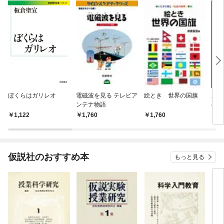
ぼくらはガリレオ
電磁波を見る テレビア
絵とき 世界の国旗
差別
ンテナ物語
の歴
1,122
1,760
1,760
1,
仮説社のおすすめ本
もっと見る