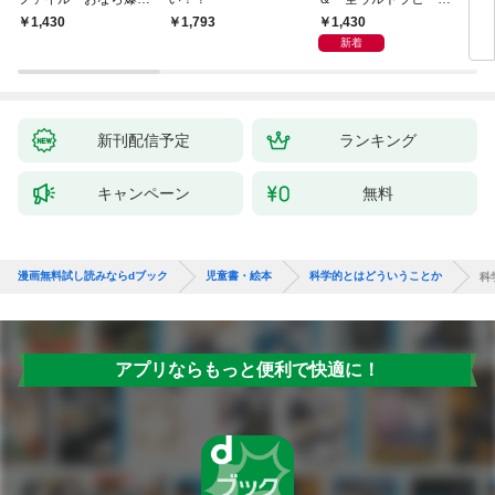
弾！ 危機イッパツ編
ー大集合 あそべるず
1,430
￥1,430
￥1,793
7
かん
新着
新刊配信予定
ランキング
キャンペーン
無料
漫画無料試し読みならdブック
児童書・絵本
科学的とはどういうことか
科
アプリならもっと便利で快適に！