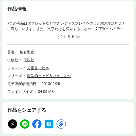
作品情報
※この商品はタブレットなど大きいディスプレイを備えた端末で読むこと
に適しています。また、文字だけを拡大することや、文字列のハイライ
ト、検索、辞書の参照、引用などの機能が使用できません。手軽にたしか
められるような実験を通して，科学的に考え行動するとはどういうことか
を体験的に実感できるロングセラー。 「どうなるんだろう？」と，誰で
もつい引き込まれてしまうような問題がいっぱい。目次＝第１部 予想をた
著者
板倉聖宣
のしみ，やってみる話卵を立ててみませんか砂糖水でも卵は浮くか水の沸
出版社
仮説社
騰点は97度?!タンポポのたねをまいてみませんか鉄１キロとわた１キロで
はどちらが重い？月はお盆のようなものか，まりのようなものか虫めがね
ジャンル
児童書・絵本
で月の光を集めるシロウトと専門家のあいだ第２部 うそとほんと，ほんと
シリーズ
科学的とはどういうことか
とうその話スプーン曲げ事件の反省意図的なインチキとは限らないコック
リさんはなぜ動くだまされない方法はあるかうそから大発見も生まれる宇
電子版配信開始日
2013/11/26
宙はタカミムスビの神がつくった?!「超能力で当たった」という話
ファイルサイズ
34.09 MB
作品をシェアする