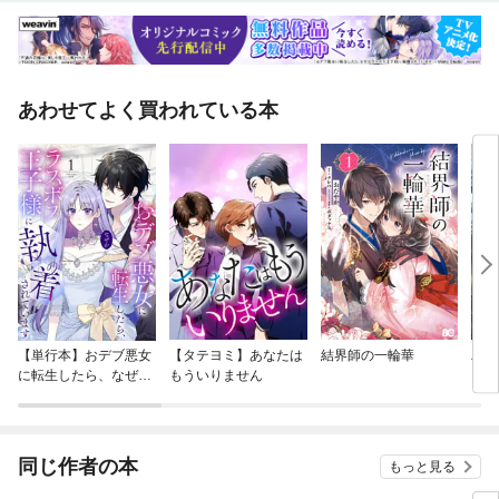
あわせてよく買われている本
【単行本】おデブ悪女
【タテヨミ】あなたは
結界師の一輪華
バッ
に転生したら、なぜか
もういりません
ロイ
ラスボス王子様に執着
今世
されています
りが
てく
OMI
同じ作者の本
もっと見る