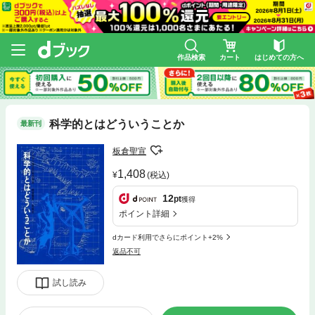
作品検索
カート
はじめての方へ
科学的とはどういうことか
最新刊
板倉聖宣
1,408
(税込)
12
pt
獲得
ポイント詳細
dカード利用でさらにポイント+2%
返品不可
試し読み