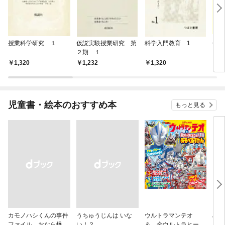
授業科学研究 １
仮説実験授業研究 第
科学入門教育 1
仮説
２期 １
３期
1,320
1,232
1,320
1,
児童書・絵本のおすすめ本
もっと見る
カモノハシくんの事件
うちゅうじんは いな
ウルトラマンテオ
星の
ファイル おなら爆
い！？
＆ 全ウルトラヒーロ
いグ