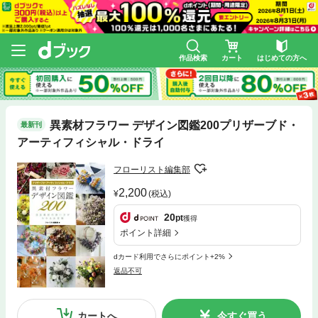
作品検索
カート
はじめての方へ
異素材フラワー デザイン図鑑200プリザーブド・
最新刊
アーティフィシャル・ドライ
フローリスト編集部
2,200
(税込)
20
pt
獲得
ポイント詳細
dカード利用でさらにポイント+2%
返品不可
カートへ
今すぐ買う