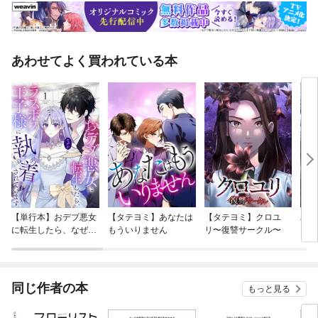
あわせてよく買われている本
【単行本】おデブ悪女
【タテヨミ】あなたは
【タテヨミ】クロユ
バッ
に転生したら、なぜか
もういりません
リ〜復讐サークル〜
ロイ
ラスボス王子様に執着
今世
されています
りが
てく
OMI
同じ作者の本
もっと見る