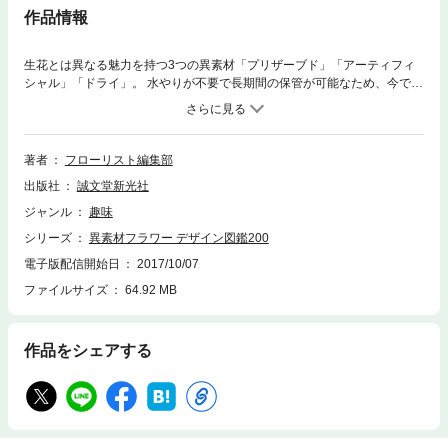
作品情報
生花とは異なる魅力を持つ3つの異素材「プリザーブド」「アーティフィ
シャル」「ドライ」。 水やりが不要で長期間の保管が可能なため、今で
は、インテリアやギフト、 ウェディングなどのさまざまなシーンで欠かす
ことのできない、注目素材となっています。 このデザイン図鑑では、雑誌
「フローリスト」に掲載されたプロレベルの作品群を、5つのシーンごと
に並べ替え、 使用したテクニックや花材合わせのワンポイントとともに紹
著者
フローリスト編集部
介しています。 また、最新デザインも大幅に撮り下ろし。 のべ200作品の
出版社
誠文堂新光社
うちどれもがトップレベルのデザインです。 趣味で楽しみたい時に、 既
存の教本では満足できない時に、 商品制作時のアイデアが欲しい時に、
ジャンル
趣味
教室用のテキストブックに。 あらゆるニーズに応える、完全保存版です。
シリーズ
異素材フラワー デザイン図鑑200
電子版配信開始日
2017/10/07
ファイルサイズ
64.92 MB
作品をシェアする