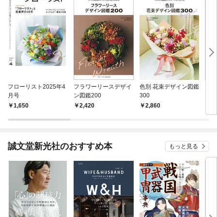
フローリスト2025年4
フラワーリースデザイ
色別 花束デザイン図鑑
ドラ
月号
ン図鑑200
300
ン図
1,650
2,420
2,860
2,
誠文堂新光社のおすすめ本
もっと見る