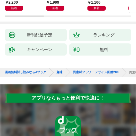
2,200
1,999
1,100
1,
新着
新着
新着
新刊配信予定
ランキング
キャンペーン
無料
漫画無料試し読みならdブック
趣味
異素材フラワー デザイン図鑑200
異素
アプリならもっと便利で快適に！