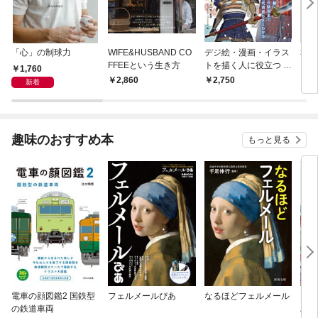
「心」の制球力
WIFE&HUSBAND CO
デジ絵・漫画・イラス
私た
FFEEという生き方
トを描く人に役立つ 戦
った
1,760
国武器甲冑事典
2,860
2,750
1,
新着
趣味のおすすめ本
もっと見る
電車の顔図鑑2 国鉄型
フェルメールぴあ
なるほどフェルメール
大人
の鉄道車両
ハン