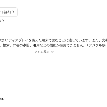
ント詳細
%
大きいディスプレイを備えた端末で読むことに適しています。また、文
、検索、辞書の参照、引用などの機能が使用できません。※デジタル版
T!」クリアファイル、「スタンドマイヒーローズ」＆「アイドリッシュセブン S
トモンスター」＆「富豪刑事 BUL」ピンナップは付属しません。※デジ
d BEAT!」「スタンドマイヒーローズ」の応募者全員サービスは実施いた
内容が一部異なる場合がございます。巻頭特集「スタンドマイヒーロー
後のインタビューをはじめ、シナリオライターのインタビューなどで作
、Re:valeのキャスト対談を掲載する「アイドリッシュセブン Second 
モンスター」や「かくしごと」神谷浩史 撮り下ろし10Pなども。【特集
ンストーリー)、桧山・神楽・新堂・桐嶋 本編 シナリオライター／山下
アイドリッシュセブン Second BEAT!保志総一朗(百役)×立花慎之介(
誠人(EDアニメーション)■かくしごと神谷浩史グラビア&インタビュー 10p
/07
ラストメッセージTVアニメ「ポケットモンスター」／富豪刑事 Balance:UNL
o the World-夢／ディズニー ツイステッドワンダーランド／魔法使いの約束