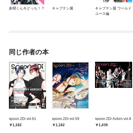
多聞くん今どっち！？
キャプテン翼
キャプテン翼 ワールド
ユース編
同じ作者の本
spoon.2Di vol.61
spoon.2Di vol.59
spoon.2Di Actors vol.8
1,182
1,182
1,439