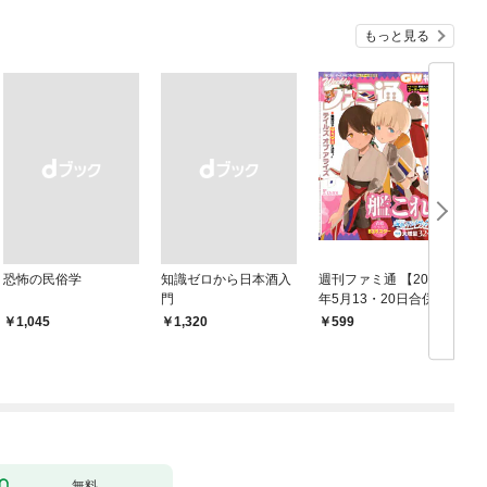
もっと見る
恐怖の民俗学
知識ゼロから日本酒入
週刊ファミ通 【2021
門
年5月13・20日合併
鑑
号】
￥1,045
￥1,320
599
無料