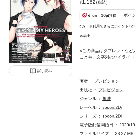
1,182
(税込)
ポイ
10
pt
獲得
dカード利用でさらにポイント+2
返品不可
※この商品はタブレットなど
ことや、文字列のハイライト
シュセブン Second BEA
T!」B2ポスター、「ポケッ
試し読み
ドリッシュセブン Secon
著者
プレビジョン
デジタル版は紙の雑誌と掲載
飾った大谷・神楽の表紙撮影
出版社
プレビジョン
く18Pの特集をお届け。さらに
ジャンル
趣味
ほか、TVアニメ「ポケット
レーベル
spoon.2Di
マイヒーローズ藍田 創(メイ
役)／大谷&神楽インタビュー■
シリーズ
spoon.2Di
沙(OPアニメーション)／別所
電子版配信開始日
2020/10
OF KINGS鈴木信吾監督 イ
／劇場版 Free!-Road t
ファイルサイズ
38.27 MB