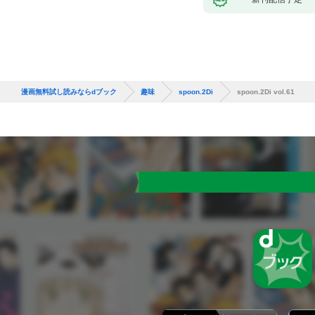
漫画無料試し読みならdブック
趣味
spoon.2Di
spoon.2Di vol.61