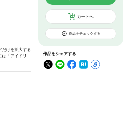
カートへ
作品をチェックする
字だけを拡大する
作品をシェアする
には「アイドリッ
econd BEA
タル版では「アイ
しておりません。※
ズ」は、表紙を
品の魅力を紐解
BEAT!」特集の
内容】■スタンド
誠一郎(神楽亜貴
千役)対談仲道える
■K RETURN
IMITED／A3!
 他