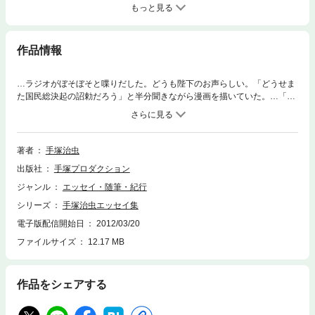
もっと見る
作品情報
…ラジオがぼそぼそと喋りだした。どうも陛下のお声らしい。「どうせま
た国民総決起の詔勅だろう」と半分聞きながら漫画を描いていた。…「敗
戦だ！」「終わったんだ、終わったんだ」…ぼくは、こりゃ、もしかした
ら漫画家になれるかもしれんぞ、と思った。…(本文より)
著者
手塚治虫
出版社
手塚プロダクション
ジャンル
エッセイ・随筆・紀行
シリーズ
手塚治虫エッセイ集
電子版配信開始日
2012/03/20
ファイルサイズ
12.17 MB
作品をシェアする