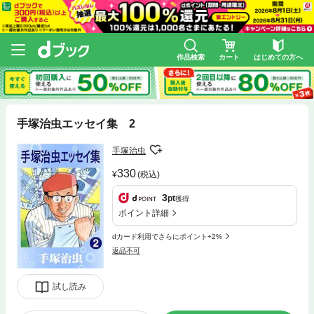
作品検索
カート
はじめての方へ
手塚治虫エッセイ集 2
手塚治虫
330
(税込)
3
pt
獲得
ポイント詳細
dカード利用でさらにポイント+2%
返品不可
試し読み