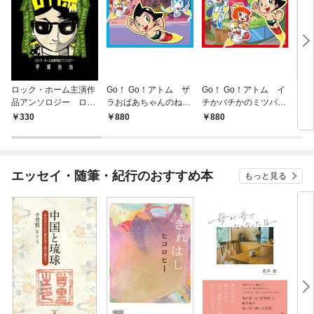
ロック・ホーム主演作
Go！ Go！アトム ザ
Go！ Go！アトム イ
ブ
品アンソロジー ロッ
ラおばあちゃんのねが
チかバチかのミツバチ
1巻
ク祭（フェスティバ
い
ミッション
330
880
880
3
ル）
エッセイ・随筆・紀行のおすすめ本
もっと見る