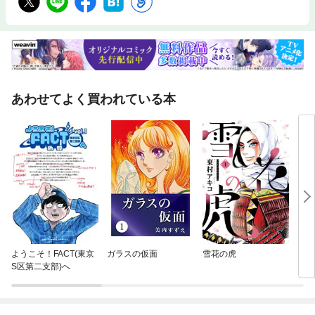
あわせてよく買われている本
ようこそ！FACT(東京
ガラスの仮面
雪花の虎
ブル
S区第二支部)へ