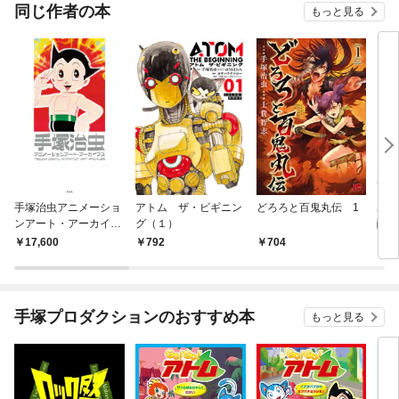
同じ作者の本
もっと見る
手塚治虫アニメーショ
アトム ザ・ビギニン
どろろと百鬼丸伝 1
ユニ
ンアート・アーカイブ
グ（１）
醒編
ス
17,600
792
704
2,
手塚プロダクションのおすすめ本
もっと見る