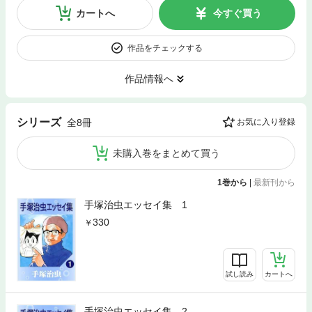
カートへ
今すぐ買う
作品をチェックする
作品情報へ
シリーズ
全8冊
お気に入り登録
未購入巻をまとめて買う
1巻から
|
最新刊から
手塚治虫エッセイ集 1
330
試し読み
カートへ
手塚治虫エッセイ集 2