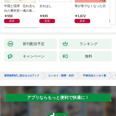
中国と琉球 忘れ去ら
きれはし
母が母でなくなった日
老い
れた冊封史―魂の進化
―
550
935
1,672
1,
新着
新着
新着
新刊配信予定
ランキング
キャンペーン
無料
漫画無料試し読みならdブック
エッセイ・随筆・紀行
手塚治虫エッセイ集
アプリならもっと便利で快適に！