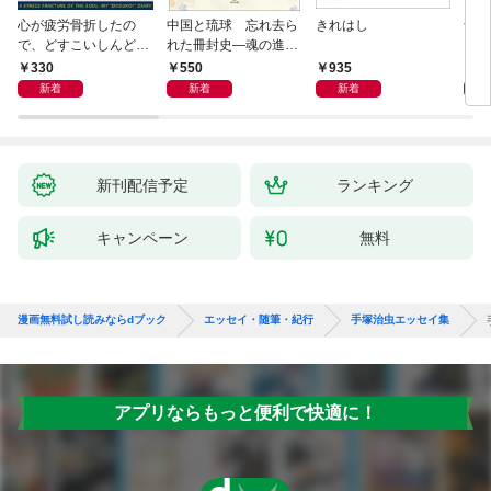
心が疲労骨折したの
中国と琉球 忘れ去ら
きれはし
母が
で、どすこいしんどみ
れた冊封史―魂の進化
日記
―
330
550
935
1,
新着
新着
新着
新刊配信予定
ランキング
キャンペーン
無料
漫画無料試し読みならdブック
エッセイ・随筆・紀行
手塚治虫エッセイ集
アプリならもっと便利で快適に！