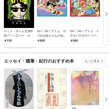
ロック・ホーム主演作
Go！ Go！アトム ザ
Go！ Go！アトム イ
火の
品アンソロジー ロッ
ラおばあちゃんのねが
チかバチかのミツバチ
ク祭（フェスティバ
い
ミッション
330
880
880
3
ル）
エッセイ・随筆・紀行のおすすめ本
もっと見る