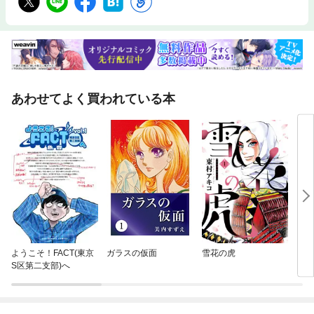
あわせてよく買われている本
ようこそ！FACT(東京
ガラスの仮面
雪花の虎
ブル
S区第二支部)へ