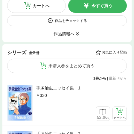
カートへ
今すぐ買う
作品をチェックする
作品情報へ
シリーズ
全8冊
お気に入り登録
未購入巻をまとめて買う
1巻から
|
最新刊から
手塚治虫エッセイ集 1
330
試し読み
カートへ
手塚治虫エッセイ集 2