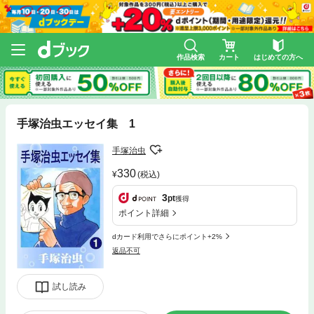
作品検索
カート
はじめての方へ
手塚治虫エッセイ集 1
手塚治虫
330
(税込)
3
pt
獲得
ポイント詳細
dカード利用でさらにポイント+2%
返品不可
試し読み