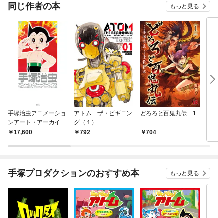
同じ作者の本
もっと見る
手塚治虫アニメーショ
アトム ザ・ビギニン
どろろと百鬼丸伝 1
ユニ
ンアート・アーカイブ
グ（１）
醒編
ス
17,600
792
704
2,
手塚プロダクションのおすすめ本
もっと見る