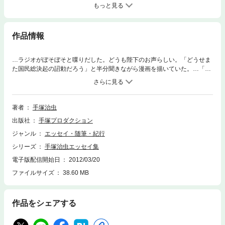
もっと見る
作品情報
…ラジオがぼそぼそと喋りだした。どうも陛下のお声らしい。「どうせま
た国民総決起の詔勅だろう」と半分聞きながら漫画を描いていた。…「敗
戦だ！」「終わったんだ、終わったんだ」…ぼくは、こりゃ、もしかした
ら漫画家になれるかもしれんぞ、と思った。…(本文より)
著者
手塚治虫
出版社
手塚プロダクション
ジャンル
エッセイ・随筆・紀行
シリーズ
手塚治虫エッセイ集
電子版配信開始日
2012/03/20
ファイルサイズ
38.60 MB
作品をシェアする